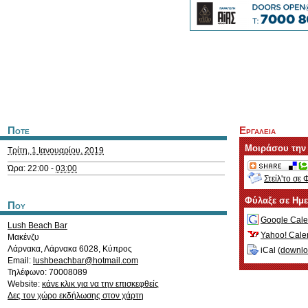
Ποτε
Εργαλεια
Μοιράσου την
Τρίτη, 1 Ιανουαρίου, 2019
Ώρα: 22:00 -
03:00
Στείλ'το σε 
Φύλαξε σε Ημ
Που
Google Cale
Lush Beach Bar
Yahoo! Cale
Μακένζυ
Λάρνακα
,
Λάρνακα
6028
,
Κύπρος
iCal (
downl
Email:
lushbeachbar@hotmail.com
Τηλέφωνο: 70008089
Website:
κάνε κλικ για να την επισκεφθείς
Δες τον χώρο εκδήλωσης στον χάρτη