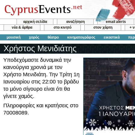
αρχική σελίδα
αναζήτηση
email alerts
νέα & άρθρα
στο κινητό
στον χάρτη
+ 
μουσική
χορός
θέατρο
κινηματογράφος
εικαστικά
περ
Χρήστος Μενιδιάτης
Υποδεχόμαστε δυναμικά την
καινούργια χρονιά με τον
Χρήστο Μενιδιάτη. Την Τρίτη 1η
Ιανουαρίου στις 22:00 το βράδυ
το μόνο σίγουρο είναι ότι θα
γίνετε χαμός.
Πληροφορίες και κρατήσεις στο
70008089.