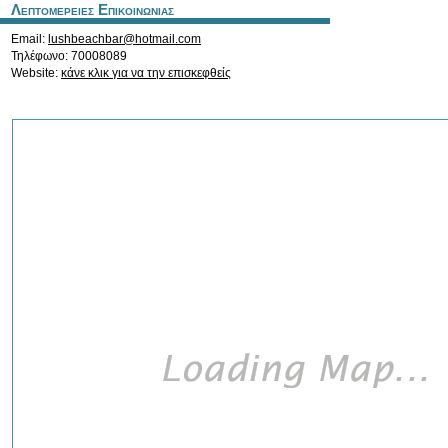
Λεπτομερειες Επικοινωνιας
Email:
lushbeachbar@hotmail.com
Τηλέφωνο: 70008089
Website:
κάνε κλικ για να την επισκεφθείς