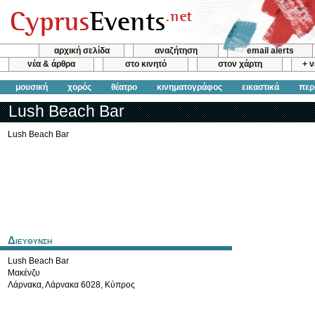
αρχική σελίδα
αναζήτηση
email alerts
νέα & άρθρα
στο κινητό
στον χάρτη
+ 
μουσική
χορός
θέατρο
κινηματογράφος
εικαστικά
περ
Lush Beach Bar
Lush Beach Bar
Διευθυνση
Lush Beach Bar
Μακένζυ
Λάρνακα
,
Λάρνακα
6028
,
Κύπρος