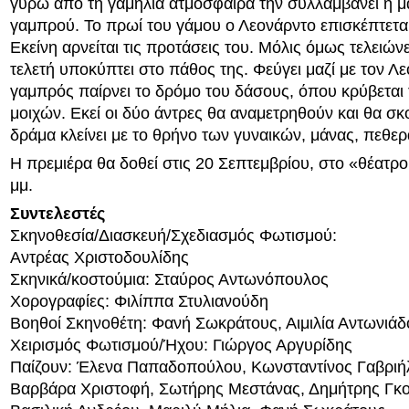
γύρω από τη γαμήλια ατμόσφαιρα την συλλαμβάνει η μ
γαμπρού. Το πρωί του γάμου ο Λεονάρντο επισκέπτεται
Εκείνη αρνείται τις προτάσεις του. Μόλις όμως τελειώνε
τελετή υποκύπτει στο πάθος της. Φεύγει μαζί με τον Λ
γαμπρός παίρνει το δρόμο του δάσους, όπου κρύβεται 
μοιχών. Εκεί οι δύο άντρες θα αναμετρηθούν και θα σ
δράμα κλείνει με το θρήνο των γυναικών, μάνας, πεθερ
Η πρεμιέρα θα δοθεί στις 20 Σεπτεμβρίου, στο «θέατρο
μμ.
Συντελεστές
Σκηνοθεσία/Διασκευή/Σχεδιασμός Φωτισμού:
Αντρέας Χριστοδουλίδης
Σκηνικά/κοστούμια: Σταύρος Αντωνόπουλος
Χορογραφίες: Φιλίππα Στυλιανούδη
Βοηθoί Σκηνοθέτη: Φανή Σωκράτους, Αιμιλία Αντωνιάδ
Χειρισμός Φωτισμού/Ήχου: Γιώργος Αργυρίδης
Παίζουν: Έλενα Παπαδοπούλου, Κωνσταντίνος Γαβριή
Βαρβάρα Χριστοφή, Σωτήρης Μεστάνας, Δημήτρης Γκο