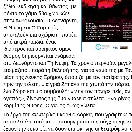
ζήλια, εκδίκηση και θάνατος, με
φόντο το γάμο δύο χωρικών
στην Ανδαλουσία. Ο Λεονάρντο,
Η Νύφη και Ο Γαμπρός
αποτελούν μια αχώριστη παρέα
από μικρά παιδιά, ένας
ιδιαίτερος και άρρηκτος όμως
δεσμός δημιουργείται ανάμεσα
στο Λεονάρντο και Τη Νύφη. Τα χρόνια περνούν, μεγαλώ
ετοιμάζεται, παρά τη θέλησή της, για το γάμο της με Τ
μέση της Λευκής Ερήμου, όπου ζει με τον πατέρα της. 
πριν την τελετή, μια γριά Ζητιάνα της χτυπά την πόρτα
ένα δώρο και μια συμβουλή: «Μην τον παντρευτείς, αν 
αγαπάς», δίνοντας της δυο γυάλινα στιλέτα. Ένα ρίγος
κορμί της Νύφης. Ο γάμος όμως γίνεται…
Το έργο του Φεντερίκο Γκαρθία Λόρκα, που γράφτηκε τ
αποτελεί ένα από τα αριστουργήματα της σύγχρονης λο
έχουν την ευκαιρία να δουν επι σκηνής οι θεατρόφιλοι 