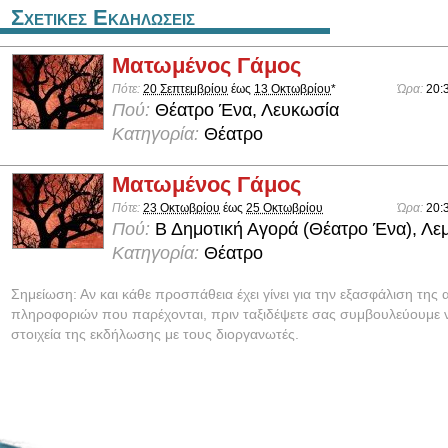
Σχετικες Εκδηλωσεις
Ματωμένος Γάμος
Πότε:
20 Σεπτεμβρίου
έως
13 Οκτωβρίου
*
Ώρα:
20:
Πού:
Θέατρο Ένα, Λευκωσία
Κατηγορία:
Θέατρο
Ματωμένος Γάμος
Πότε:
23 Οκτωβρίου
έως
25 Οκτωβρίου
Ώρα:
20:
Πού:
Β Δημοτική Αγορά (Θέατρο Ένα), Λε
Κατηγορία:
Θέατρο
Σημείωση: Αν και κάθε προσπάθεια έχει γίνει για την εξασφάλιση της 
πληροφοριών που παρέχονται, πριν ταξιδέψετε σας συμβουλεύουμε ν
στοιχεία της εκδήλωσης με τους διοργανωτές.