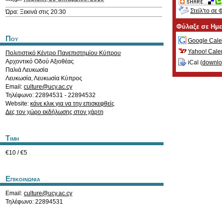
Στείλ'το σε 
Ώρα: Ξεκινά στις 20:30
Φύλαξε σε Ημ
Που
Google Cale
Yahoo! Cale
Πολιτιστικό Κέντρο Πανεπιστημίου Κύπρου
Αρχοντικό Οδού Αξιοθέας
iCal (
downl
Παλιά Λευκωσία
Λευκωσία
,
Λευκωσία
Κύπρος
Email:
culture@ucy.ac.cy
Τηλέφωνο: 22894531 - 22894532
Website:
κάνε κλικ για να την επισκεφθείς
Δες τον χώρο εκδήλωσης στον χάρτη
Τιμη
€10 / €5
Επικοινωνια
Email:
culture@ucy.ac.cy
Τηλέφωνο: 22894531