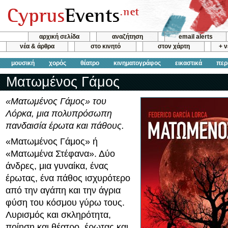
αρχική σελίδα
αναζήτηση
email alerts
νέα & άρθρα
στο κινητό
στον χάρτη
+ 
μουσική
χορός
θέατρο
κινηματογράφος
εικαστικά
περ
Ματωμένος Γάμος
«Ματωμένος Γάμος» του
Λόρκα, μια πολυπρόσωπη
πανδαισία έρωτα και πάθους.
«Ματωμένος Γάμος» ή
«Ματωμένα Στέφανα». Δύο
άνδρες, μια γυναίκα, ένας
έρωτας, ένα πάθος ισχυρότερο
από την αγάπη και την άγρια
φύση του κόσμου γύρω τους.
Λυρισμός και σκληρότητα,
ποίηση και θέατρο, έρωτας και