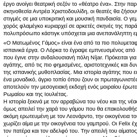
έργο ανοίγει θεατρική σεζόν το «θέατρο ένα». Στην πα
σκηνοθεσία Αντρέα Χριστοδουλίδη, οι θεατές θα ζήσου
στιγμές σε μια υποκριτική και μουσική πανδαισία. Ο γ
χορός φλαμέγκο κυριαρχεί σε αρκετές σκηνές της παρ
πολυπρόσωπο κάστιγκ υπόσχεται μια ανεπανάληπτη εμ
«Ο Ματωμένος Γάμος» είναι ένα από τα πιο πολυμετα
ισπανικά έργα. Ο Λόρκα το έγραψε εμπνευσμένος από 
που έγινε στην ανδαλουσιανή πόλη Níjar. Πρόκειται για 
αγάπης, από τις πιο φημισμένες, αριστοτεχνικές και δ
της ισπανικής μυθοπλασίας. Μια ιστορία αγάπης που ε
ένα μοναδικό, άγριο τοπίο όπου ζουν οι πρωταγωνιστέ
αποτελούν την μεσογειακή εκδοχή ενός μοιραίου έρωτα
Ρωμαίου και της Ιουλιέτας.
Η ιστορία ξεκινά με τον αρραβώνα του νέου και της νέ
όμως απειλεί την χαρά του γάμου που θα επακολουθήσε
ακόμη ερωτευμένη με τον Λεονάρντο, την οικογένεια τ
χωρίζει αίμα με την οικογένεια του γαμπρού. Οι Felix 
τον πατέρα και τον αδελφό του. Την απειλή του αίματος