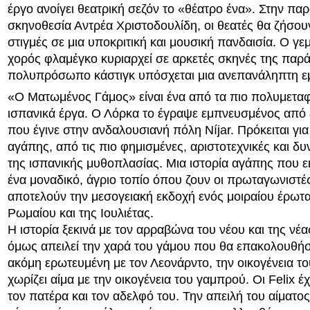
έργο ανοίγει θεατρική σεζόν το «θέατρο ένα». Στην πα
σκηνοθεσία Αντρέα Χριστοδουλίδη, οι θεατές θα ζήσου
στιγμές σε μια υποκριτική και μουσική πανδαισία. Ο γ
χορός φλαμέγκο κυριαρχεί σε αρκετές σκηνές της παρ
πολυπρόσωπο κάστιγκ υπόσχεται μια ανεπανάληπτη εμ
«Ο Ματωμένος Γάμος» είναι ένα από τα πιο πολυμετα
ισπανικά έργα. Ο Λόρκα το έγραψε εμπνευσμένος από 
που έγινε στην ανδαλουσιανή πόλη Níjar. Πρόκειται για 
αγάπης, από τις πιο φημισμένες, αριστοτεχνικές και δ
της ισπανικής μυθοπλασίας. Μια ιστορία αγάπης που ε
ένα μοναδικό, άγριο τοπίο όπου ζουν οι πρωταγωνιστέ
αποτελούν την μεσογειακή εκδοχή ενός μοιραίου έρωτα
Ρωμαίου και της Ιουλιέτας.
Η ιστορία ξεκινά με τον αρραβώνα του νέου και της νέ
όμως απειλεί την χαρά του γάμου που θα επακολουθήσε
ακόμη ερωτευμένη με τον Λεονάρντο, την οικογένεια τ
χωρίζει αίμα με την οικογένεια του γαμπρού. Οι Felix 
τον πατέρα και τον αδελφό του. Την απειλή του αίματος