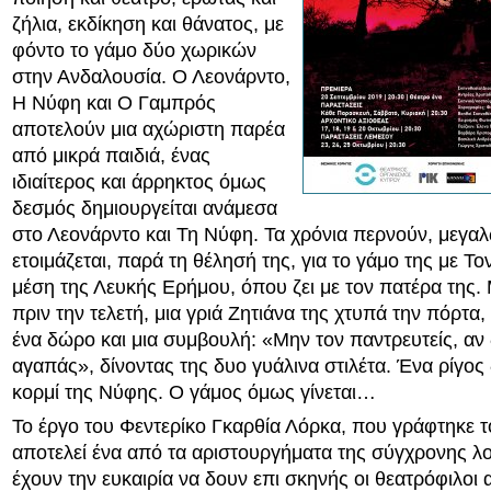
ζήλια, εκδίκηση και θάνατος, με
φόντο το γάμο δύο χωρικών
στην Ανδαλουσία. Ο Λεονάρντο,
Η Νύφη και Ο Γαμπρός
αποτελούν μια αχώριστη παρέα
από μικρά παιδιά, ένας
ιδιαίτερος και άρρηκτος όμως
δεσμός δημιουργείται ανάμεσα
στο Λεονάρντο και Τη Νύφη. Τα χρόνια περνούν, μεγαλώ
ετοιμάζεται, παρά τη θέλησή της, για το γάμο της με Τ
μέση της Λευκής Ερήμου, όπου ζει με τον πατέρα της. 
πριν την τελετή, μια γριά Ζητιάνα της χτυπά την πόρτα
ένα δώρο και μια συμβουλή: «Μην τον παντρευτείς, αν 
αγαπάς», δίνοντας της δυο γυάλινα στιλέτα. Ένα ρίγος
κορμί της Νύφης. Ο γάμος όμως γίνεται…
Το έργο του Φεντερίκο Γκαρθία Λόρκα, που γράφτηκε τ
αποτελεί ένα από τα αριστουργήματα της σύγχρονης λο
έχουν την ευκαιρία να δουν επι σκηνής οι θεατρόφιλοι 