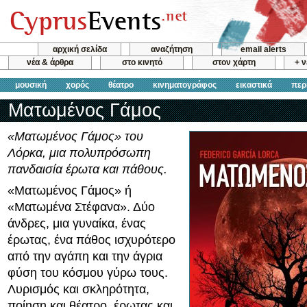
αρχική σελίδα
αναζήτηση
email alerts
νέα & άρθρα
στο κινητό
στον χάρτη
+ 
μουσική
χορός
θέατρο
κινηματογράφος
εικαστικά
περ
Ματωμένος Γάμος
«Ματωμένος Γάμος» του
Λόρκα, μια πολυπρόσωπη
πανδαισία έρωτα και πάθους.
«Ματωμένος Γάμος» ή
«Ματωμένα Στέφανα». Δύο
άνδρες, μια γυναίκα, ένας
έρωτας, ένα πάθος ισχυρότερο
από την αγάπη και την άγρια
φύση του κόσμου γύρω τους.
Λυρισμός και σκληρότητα,
ποίηση και θέατρο, έρωτας και