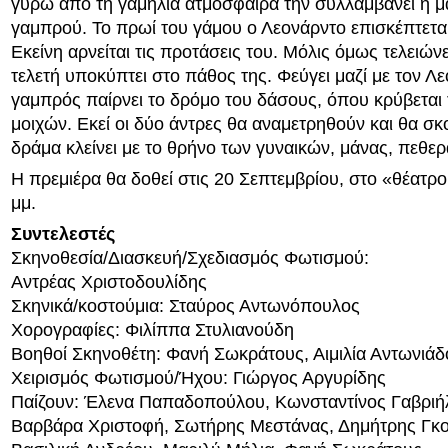
γύρω από τη γαμήλια ατμόσφαιρα την συλλαμβάνει η μ
γαμπρού. Το πρωί του γάμου ο Λεονάρντο επισκέπτεται
Εκείνη αρνείται τις προτάσεις του. Μόλις όμως τελειώνε
τελετή υποκύπτει στο πάθος της. Φεύγει μαζί με τον Λ
γαμπρός παίρνει το δρόμο του δάσους, όπου κρύβεται 
μοιχών. Εκεί οι δύο άντρες θα αναμετρηθούν και θα σ
δράμα κλείνει με το θρήνο των γυναικών, μάνας, πεθερ
Η πρεμιέρα θα δοθεί στις 20 Σεπτεμβρίου, στο «θέατρο
μμ.
Συντελεστές
Σκηνοθεσία/Διασκευή/Σχεδιασμός Φωτισμού:
Αντρέας Χριστοδουλίδης
Σκηνικά/κοστούμια: Σταύρος Αντωνόπουλος
Χορογραφίες: Φιλίππα Στυλιανούδη
Βοηθoί Σκηνοθέτη: Φανή Σωκράτους, Αιμιλία Αντωνιάδ
Χειρισμός Φωτισμού/Ήχου: Γιώργος Αργυρίδης
Παίζουν: Έλενα Παπαδοπούλου, Κωνσταντίνος Γαβριή
Βαρβάρα Χριστοφή, Σωτήρης Μεστάνας, Δημήτρης Γκο