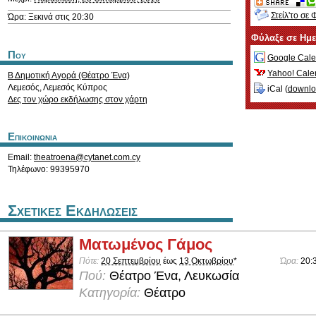
Στείλ'το σε 
Ώρα: Ξεκινά στις 20:30
Φύλαξε σε Ημ
Που
Google Cale
Yahoo! Cale
Β Δημοτική Αγορά (Θέατρο Ένα)
Λεμεσός
,
Λεμεσός
Κύπρος
iCal (
downl
Δες τον χώρο εκδήλωσης στον χάρτη
Επικοινωνια
Email:
theatroena@cytanet.com.cy
Τηλέφωνο: 99395970
Σχετικες Εκδηλωσεις
Ματωμένος Γάμος
Πότε:
20 Σεπτεμβρίου
έως
13 Οκτωβρίου
*
Ώρα:
20:
Πού:
Θέατρο Ένα, Λευκωσία
Κατηγορία:
Θέατρο