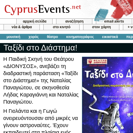
αρχική σελίδα
αναζήτηση
email alerts
νέα & άρθρα
στο κινητό
στον χάρτη
+ 
μουσική
χορός
θέατρο
κινηματογράφος
εικαστικά
περ
Ταξίδι στο Διάστημα!
Η Παιδική Σκηνή του Θεάτρου
«ΔΙΟΝΥΣΟΣ», ανεβάζει τη
διαδραστική παράσταση «Ταξίδι
στο Διάστημα!» της Ναταλίας
Παναγιώτου, σε σκηνοθεσία
Λήδας Καραγιάννη και Ναταλίας
Παναγιώτου.
Η Γιολάντα και η Γωγώ
ονειρευόντουσαν από μικρές να
γίνουν αστροναύτες. Έχουν
εκπαιδευτεί στα πλαίσια ενός