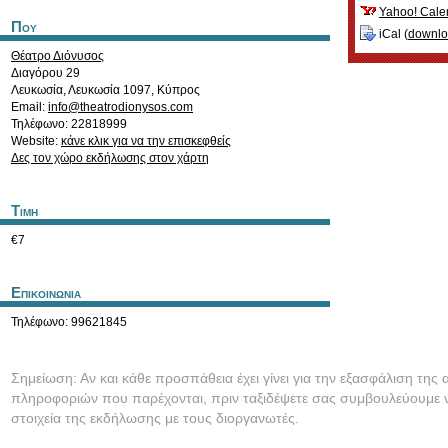
Yahoo! Cale
Που
iCal (
downl
Θέατρο Διόνυσος
Διαγόρου 29
Λευκωσία
,
Λευκωσία
1097
,
Κύπρος
Email:
info@theatrodionysos.com
Τηλέφωνο: 22818999
Website:
κάνε κλικ για να την επισκεφθείς
Δες τον χώρο εκδήλωσης στον χάρτη
Τιμη
€7
Επικοινωνια
Τηλέφωνο: 99621845
Σημείωση: Αν και κάθε προσπάθεια έχει γίνει για την εξασφάλιση της 
πληροφοριών που παρέχονται, πριν ταξιδέψετε σας συμβουλεύουμε ν
στοιχεία της εκδήλωσης με τους διοργανωτές.