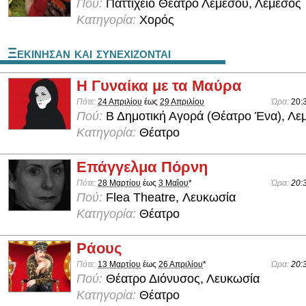
Πού:
Παττίχειο Θέατρο Λεμεσού, Λεμεσός
Κατηγορία:
Χορός
Ξεκινησαν και συνεχιζονται
Η Γυναίκα με τα Mαύρα
Πότε:
24 Απριλίου
έως
29 Απριλίου
Ώρα:
20:
Πού:
Β Δημοτική Αγορά (Θέατρο Ένα), Λε
Κατηγορία:
Θέατρο
Επάγγελμα Πόρνη
Πότε:
28 Μαρτίου
έως
3 Μαΐου
*
Ώρα:
20:
Πού:
Flea Theatre, Λευκωσία
Κατηγορία:
Θέατρο
Ράους
Πότε:
13 Μαρτίου
έως
26 Απριλίου
*
Ώρα:
20:
Πού:
Θέατρο Διόνυσος, Λευκωσία
Κατηγορία:
Θέατρο