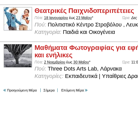
Θεατρικές Παιχνιδοπεριπέτειες
Πότε:
18 Ιανουαρίου
έως
23 Μαΐου
*
Ώρα:
Δες
Πού:
Πολιτιστικό Κέντρο Στροβόλου , Λευ
Κατηγορία:
Παιδιά και Οικογένεια
Μαθήματα Φωτογραφίας για εφ
και ενήλικες
Πότε:
2 Νοεμβρίου
έως
30 Μαΐου
*
Ώρα:
11:0
Πού:
Three Dots Arts Lab, Λάρνακα
Κατηγορίες:
Εκπαιδευτικά | Υπαίθριες Δρα
Προηγούμενη Μέρα
Σήμερα
Επόμενη Μέρα