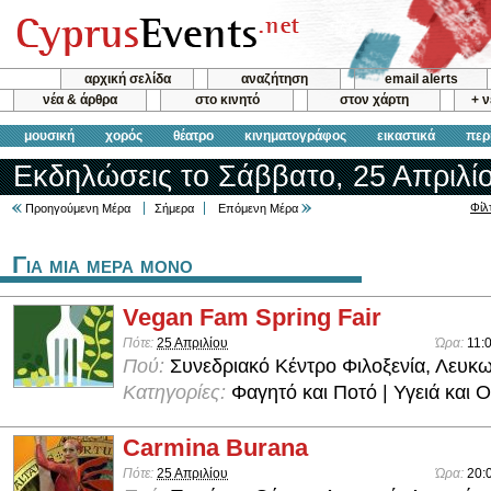
αρχική σελίδα
αναζήτηση
email alerts
νέα & άρθρα
στο κινητό
στον χάρτη
+ 
μουσική
χορός
θέατρο
κινηματογράφος
εικαστικά
περ
Εκδηλώσεις το Σάββατο, 25 Απριλί
Φίλ
Προηγούμενη Μέρα
Σήμερα
Επόμενη Μέρα
Για μια μερα μονο
Vegan Fam Spring Fair
Πότε:
25 Απριλίου
Ώρα:
11:
Πού:
Συνεδριακό Κέντρο Φιλοξενία, Λευκ
Κατηγορίες:
Φαγητό και Ποτό | Υγειά και 
Carmina Burana
Πότε:
25 Απριλίου
Ώρα:
20: