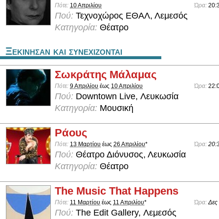
Πότε:
10 Απριλίου
Ώρα:
20:
Πού:
Τεχνοχώρος ΕΘΑΛ, Λεμεσός
Κατηγορία:
Θέατρο
Ξεκινησαν και συνεχιζονται
Σωκράτης Μάλαμας
Πότε:
9 Απριλίου
έως
10 Απριλίου
Ώρα:
22:
Πού:
Downtown Live, Λευκωσία
Κατηγορία:
Μουσική
Ράους
Πότε:
13 Μαρτίου
έως
26 Απριλίου
*
Ώρα:
20:
Πού:
Θέατρο Διόνυσος, Λευκωσία
Κατηγορία:
Θέατρο
The Music That Happens
Πότε:
11 Μαρτίου
έως
11 Απριλίου
*
Ώρα:
Δες
Πού:
The Edit Gallery, Λεμεσός