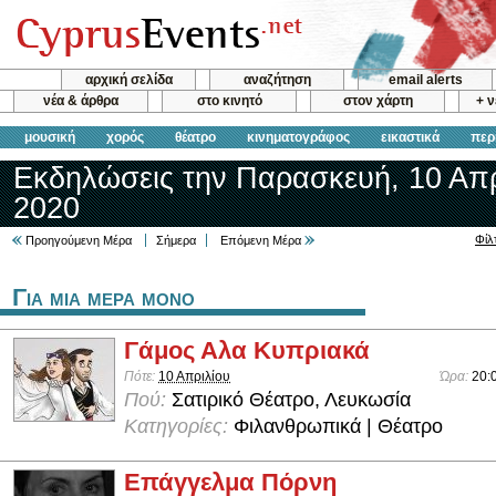
αρχική σελίδα
αναζήτηση
email alerts
νέα & άρθρα
στο κινητό
στον χάρτη
+ 
μουσική
χορός
θέατρο
κινηματογράφος
εικαστικά
περ
Εκδηλώσεις την Παρασκευή, 10 Απρ
2020
Φίλ
Προηγούμενη Μέρα
Σήμερα
Επόμενη Μέρα
Για μια μερα μονο
Γάμος Αλα Κυπριακά
Πότε:
10 Απριλίου
Ώρα:
20:
Πού:
Σατιρικό Θέατρο, Λευκωσία
Κατηγορίες:
Φιλανθρωπικά | Θέατρο
Επάγγελμα Πόρνη