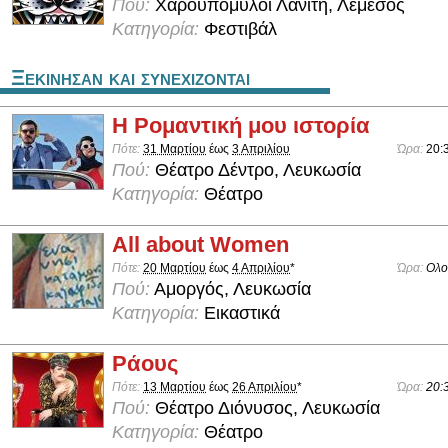
Πού:
Χαρουπόμυλοι Λανίτη, Λεμεσός
Κατηγορία:
Φεστιβάλ
Ξεκινησαν και συνεχιζονται
Η Ρομαντική μου ιστορία
Πότε:
31 Μαρτίου
έως
3 Απριλίου
Ώρα:
20:
Πού:
Θέατρο Δέντρο, Λευκωσία
Κατηγορία:
Θέατρο
All about Women
Πότε:
20 Μαρτίου
έως
4 Απριλίου
*
Ώρα:
Ολο
Πού:
Αμοργός, Λευκωσία
Κατηγορία:
Εικαστικά
Ράους
Πότε:
13 Μαρτίου
έως
26 Απριλίου
*
Ώρα:
20:
Πού:
Θέατρο Διόνυσος, Λευκωσία
Κατηγορία:
Θέατρο