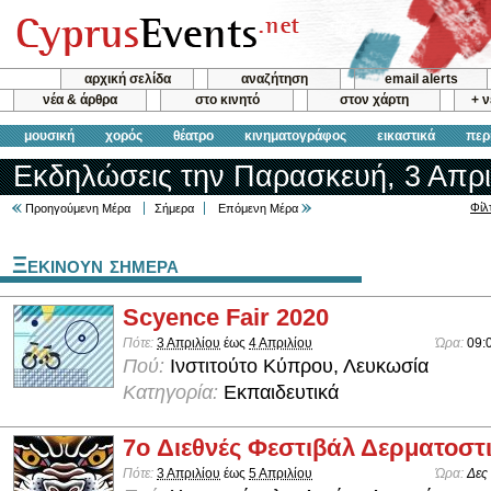
αρχική σελίδα
αναζήτηση
email alerts
νέα & άρθρα
στο κινητό
στον χάρτη
+ 
μουσική
χορός
θέατρο
κινηματογράφος
εικαστικά
περ
Εκδηλώσεις την Παρασκευή, 3 Απρι
Φίλ
Προηγούμενη Μέρα
Σήμερα
Επόμενη Μέρα
Ξεκινουν σημερα
Scyence Fair 2020
Πότε:
3 Απριλίου
έως
4 Απριλίου
Ώρα:
09:
Πού:
Ινστιτούτο Κύπρου, Λευκωσία
Κατηγορία:
Εκπαιδευτικά
7o Διεθνές Φεστιβάλ Δερματοστι
Πότε:
3 Απριλίου
έως
5 Απριλίου
Ώρα:
Δες