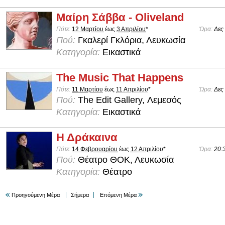
Μαίρη Σάββα - Oliveland
Πότε:
12 Μαρτίου
έως
3 Απριλίου
*
Ώρα:
Δες
Πού:
Γκαλερί Γκλόρια, Λευκωσία
Κατηγορία:
Εικαστικά
The Music That Happens
Πότε:
11 Μαρτίου
έως
11 Απριλίου
*
Ώρα:
Δες
Πού:
The Edit Gallery, Λεμεσός
Κατηγορία:
Εικαστικά
Η Δράκαινα
Πότε:
14 Φεβρουαρίου
έως
12 Απριλίου
*
Ώρα:
20:
Πού:
Θέατρο ΘΟΚ, Λευκωσία
Κατηγορία:
Θέατρο
Προηγούμενη Μέρα
Σήμερα
Επόμενη Μέρα