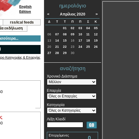
ημερολόγιο
English
Edition
<
Απρίλιος 2020
>
Δ
Τ
Τ
Π
Π
Σ
Κ
rss/ical feeds
νέα εκδήλωση
01
02
03
04
05
06
07
08
09
10
11
12
ισσότερα...
13
14
15
16
17
18
19
0
20
21
22
23
24
25
26
27
28
29
30
τρο Κατηγορίας & Επαρχίας
αναζήτηση
Χρονικό Διάστημα
Επαρχία
30
Κατηγορία
ας
Λέξη Κλειδί
30
Επερχόμενες
0