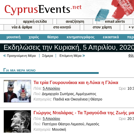
αρχική σελίδα
αναζήτηση
email alerts
νέα & άρθρα
στο κινητό
στον χάρτη
+ 
μουσική
χορός
θέατρο
κινηματογράφος
εικαστικά
περ
Εκδηλώσεις την Κυριακή, 5 Απριλίου, 202
Φίλ
Προηγούμενη Μέρα
Σήμερα
Επόμενη Μέρα
Για μια μερα μονο
Τα τρία Γουρουνάκια και η Λύκα η Γλύκα
Πότε:
5 Απριλίου
Ώρα:
10:
Πού:
Δημαρχείο Σωτήρας, Αμμόχωστος
Κατηγορίες:
Παιδιά και Οικογένεια | Θέατρο
Γιώργος Νταλάρας - Τα Τραγούδια της Ζωής μ
Πότε:
5 Απριλίου
Ώρα:
20:
Πού:
Παττίχειο Θέατρο Λεμεσού, Λεμεσός
Κατηγορία:
Μουσική