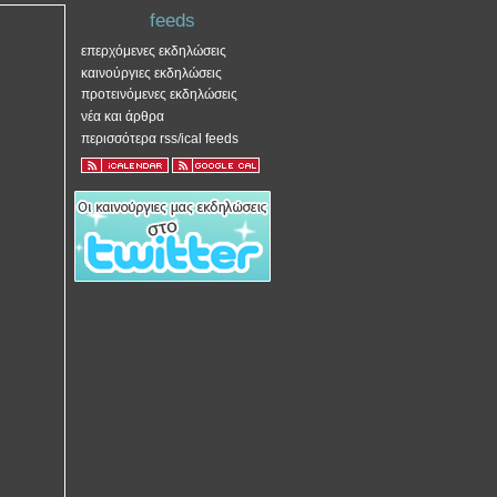
feeds
επερχόμενες εκδηλώσεις
καινούργιες εκδηλώσεις
προτεινόμενες εκδηλώσεις
νέα και άρθρα
περισσότερα rss/ical feeds