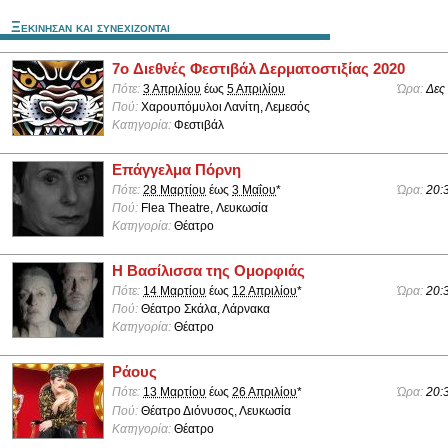
Ξεκινησαν και συνεχιζονται
7o Διεθνές Φεστιβάλ Δερματοστιξίας 2020
Πότε:
3 Απριλίου
έως
5 Απριλίου
Ώρα:
Δες
Πού:
Χαρουπόμυλοι Λανίτη, Λεμεσός
Κατηγορία:
Φεστιβάλ
Επάγγελμα Πόρνη
Πότε:
28 Μαρτίου
έως
3 Μαΐου
*
Ώρα:
20:
Πού:
Flea Theatre, Λευκωσία
Κατηγορία:
Θέατρο
Η Βασίλισσα της Ομορφιάς
Πότε:
14 Μαρτίου
έως
12 Απριλίου
*
Ώρα:
20:
Πού:
Θέατρο Σκάλα, Λάρνακα
Κατηγορία:
Θέατρο
Ράους
Πότε:
13 Μαρτίου
έως
26 Απριλίου
*
Ώρα:
20:
Πού:
Θέατρο Διόνυσος, Λευκωσία
Κατηγορία:
Θέατρο