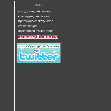
feeds
επερχόμενες εκδηλώσεις
καινούργιες εκδηλώσεις
προτεινόμενες εκδηλώσεις
νέα και άρθρα
περισσότερα rss/ical feeds