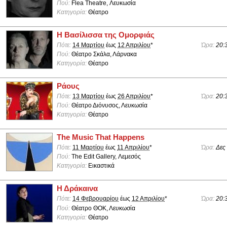
Πού:
Flea Theatre, Λευκωσία
Κατηγορία:
Θέατρο
Η Βασίλισσα της Ομορφιάς
Πότε:
14 Μαρτίου
έως
12 Απριλίου
*
Ώρα:
20:
Πού:
Θέατρο Σκάλα, Λάρνακα
Κατηγορία:
Θέατρο
Ράους
Πότε:
13 Μαρτίου
έως
26 Απριλίου
*
Ώρα:
20:
Πού:
Θέατρο Διόνυσος, Λευκωσία
Κατηγορία:
Θέατρο
The Music That Happens
Πότε:
11 Μαρτίου
έως
11 Απριλίου
*
Ώρα:
Δες
Πού:
The Edit Gallery, Λεμεσός
Κατηγορία:
Εικαστικά
Η Δράκαινα
Πότε:
14 Φεβρουαρίου
έως
12 Απριλίου
*
Ώρα:
20:
Πού:
Θέατρο ΘΟΚ, Λευκωσία
Κατηγορία:
Θέατρο