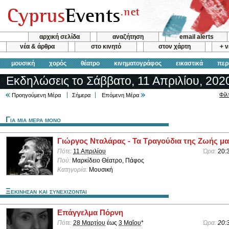
αρχική σελίδα
αναζήτηση
email alerts
νέα & άρθρα
στο κινητό
στον χάρτη
+ 
μουσική
χορός
θέατρο
κινηματογράφος
εικαστικά
περ
Εκδηλώσεις το Σάββατο, 11 Απριλίου, 202
Φίλ
Προηγούμενη Μέρα
Σήμερα
Επόμενη Μέρα
Για μια μερα μονο
Γιώργος Νταλάρας - Τα Τραγούδια της Ζωής μ
Πότε:
11 Απριλίου
Ώρα:
20:
Πού:
Μαρκίδειο Θέατρο, Πάφος
Κατηγορία:
Μουσική
Ξεκινησαν και συνεχιζονται
Επάγγελμα Πόρνη
Πότε:
28 Μαρτίου
έως
3 Μαΐου
*
Ώρα:
20: