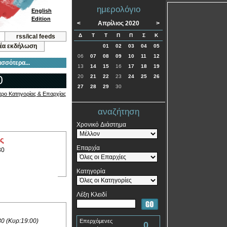
ημερολόγιο
English
Edition
<
Απρίλιος 2020
>
Δ
Τ
Τ
Π
Π
Σ
Κ
rss/ical feeds
νέα εκδήλωση
01
02
03
04
05
06
07
08
09
10
11
12
ισσότερα...
13
14
15
16
17
18
19
0
20
21
22
23
24
25
26
27
28
29
30
τρο Κατηγορίας & Επαρχίας
αναζήτηση
Χρονικό Διάστημα
ας
Επαρχία
30
Κατηγορία
Λέξη Κλειδί
30 (Κυρ:19:00)
Επερχόμενες
0