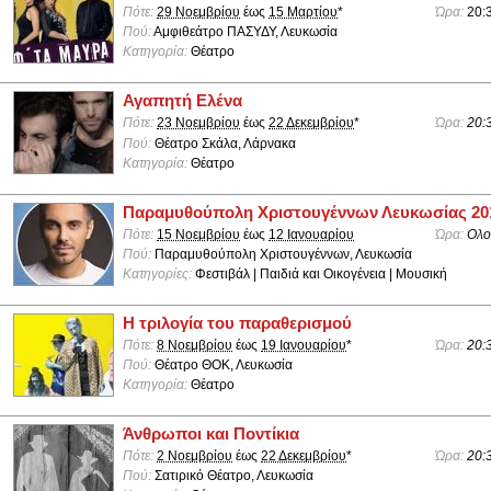
Πότε:
29 Νοεμβρίου
έως
15 Μαρτίου
*
Ώρα:
20:
Πού:
Αμφιθεάτρο ΠΑΣΥΔΥ, Λευκωσία
Κατηγορία:
Θέατρο
Αγαπητή Ελένα
Πότε:
23 Νοεμβρίου
έως
22 Δεκεμβρίου
*
Ώρα:
20:
Πού:
Θέατρο Σκάλα, Λάρνακα
Κατηγορία:
Θέατρο
Παραμυθούπολη Χριστουγέννων Λευκωσίας 20
Πότε:
15 Νοεμβρίου
έως
12 Ιανουαρίου
Ώρα:
Ολο
Πού:
Παραμυθούπολη Χριστουγέννων, Λευκωσία
Κατηγορίες:
Φεστιβάλ | Παιδιά και Οικογένεια | Μουσική
Η τριλογία του παραθερισμού
Πότε:
8 Νοεμβρίου
έως
19 Ιανουαρίου
*
Ώρα:
20:
Πού:
Θέατρο ΘΟΚ, Λευκωσία
Κατηγορία:
Θέατρο
Άνθρωποι και Ποντίκια
Πότε:
2 Νοεμβρίου
έως
22 Δεκεμβρίου
*
Ώρα:
20:
Πού:
Σατιρικό Θέατρο, Λευκωσία