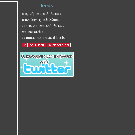
feeds
επερχόμενες εκδηλώσεις
καινούργιες εκδηλώσεις
προτεινόμενες εκδηλώσεις
νέα και άρθρα
περισσότερα rss/ical feeds