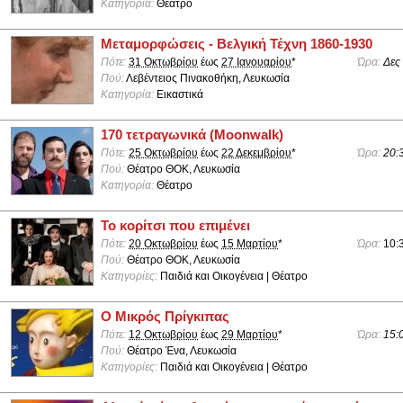
Κατηγορία:
Θέατρο
Μεταμορφώσεις - Βελγική Τέχνη 1860-1930
Πότε:
31 Οκτωβρίου
έως
27 Ιανουαρίου
*
Ώρα:
Δες
Πού:
Λεβέντειος Πινακοθήκη, Λευκωσία
Κατηγορία:
Εικαστικά
170 τετραγωνικά (Moonwalk)
Πότε:
25 Οκτωβρίου
έως
22 Δεκεμβρίου
*
Ώρα:
20:
Πού:
Θέατρο ΘΟΚ, Λευκωσία
Κατηγορία:
Θέατρο
Το κορίτσι που επιμένει
Πότε:
20 Οκτωβρίου
έως
15 Μαρτίου
*
Ώρα:
10:
Πού:
Θέατρο ΘΟΚ, Λευκωσία
Κατηγορίες:
Παιδιά και Οικογένεια | Θέατρο
Ο Μικρός Πρίγκιπας
Πότε:
12 Οκτωβρίου
έως
29 Μαρτίου
*
Ώρα:
15:
Πού:
Θέατρο Ένα, Λευκωσία
Κατηγορίες:
Παιδιά και Οικογένεια | Θέατρο