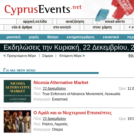
αρχική σελίδα
αναζήτηση
email alerts
νέα & άρθρα
στο κινητό
στον χάρτη
+ 
μουσική
χορός
θέατρο
κινηματογράφος
εικαστικά
περ
Εκδηλώσεις την Κυριακή, 22 Δεκεμβρίου, 
Φίλ
Προηγούμενη Μέρα
Σήμερα
Επόμενη Μέρα
Για μια μερα μονο
Nicosia Alternative Market
Πότε:
22 Δεκεμβρίου
Ώρα:
11:
Πού:
True Enforcers of Advance Movement, Λευκωσία
Κατηγορία:
Εικαστικά
Ο Αμάλ και οι Νυχτερινοί Επισκέπτες
Πότε:
22 Δεκεμβρίου
Ώρα:
19:
Πού:
Ριάλτο, Λεμεσός
Κατηγορία:
Οπερα