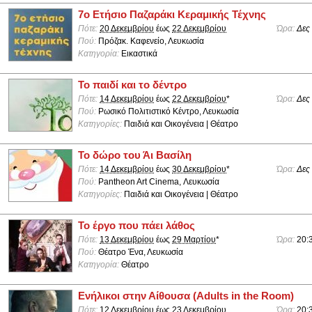
7ο Ετήσιο Παζαράκι Κεραμικής Τέχνης
Πότε:
20 Δεκεμβρίου
έως
22 Δεκεμβρίου
Ώρα:
Δες
Πού:
Πρόζακ. Καφενείο, Λευκωσία
Κατηγορία:
Εικαστικά
Το παιδί και το δέντρο
Πότε:
14 Δεκεμβρίου
έως
22 Δεκεμβρίου
*
Ώρα:
Δες
Πού:
Ρωσικό Πολιτιστικό Κέντρο, Λευκωσία
Κατηγορίες:
Παιδιά και Οικογένεια | Θέατρο
Το δώρο του Άι Βασίλη
Πότε:
14 Δεκεμβρίου
έως
30 Δεκεμβρίου
*
Ώρα:
Δες
Πού:
Pantheon Art Cinema, Λευκωσία
Κατηγορίες:
Παιδιά και Οικογένεια | Θέατρο
Το έργο που πάει λάθος
Πότε:
13 Δεκεμβρίου
έως
29 Μαρτίου
*
Ώρα:
20:
Πού:
Θέατρο Ένα, Λευκωσία
Κατηγορία:
Θέατρο
Ενήλικοι στην Αίθουσα (Adults in the Room)
Πότε:
12 Δεκεμβρίου
έως
23 Δεκεμβρίου
Ώρα:
20: