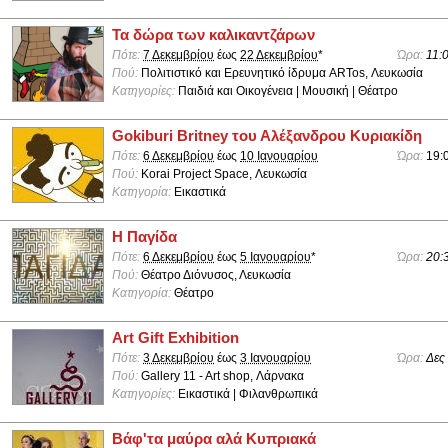
Τα δώρα των καλικαντζάρων
Πότε:
7 Δεκεμβρίου
έως
22 Δεκεμβρίου
*
Ώρα:
11:
Πού:
Πολιτιστικό και Ερευνητικό ίδρυμα ARTos, Λευκωσία
Κατηγορίες:
Παιδιά και Οικογένεια | Μουσική | Θέατρο
Gokiburi Britney του Αλέξανδρου Κυριακίδη
Πότε:
6 Δεκεμβρίου
έως
10 Ιανουαρίου
Ώρα:
19:
Πού:
Korai Project Space, Λευκωσία
Κατηγορία:
Εικαστικά
Η Παγίδα
Πότε:
6 Δεκεμβρίου
έως
5 Ιανουαρίου
*
Ώρα:
20:
Πού:
Θέατρο Διόνυσος, Λευκωσία
Κατηγορία:
Θέατρο
Art Gift Exhibition
Πότε:
3 Δεκεμβρίου
έως
3 Ιανουαρίου
Ώρα:
Δες
Πού:
Gallery 11 - Art shop, Λάρνακα
Κατηγορίες:
Εικαστικά | Φιλανθρωπικά
Βάφ'τα μαύρα αλά Κυπριακά