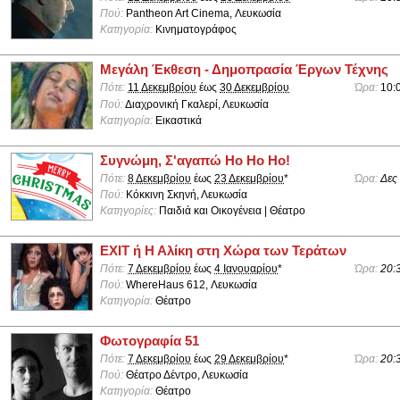
Πού:
Pantheon Art Cinema, Λευκωσία
Κατηγορία:
Κινηματογράφος
Μεγάλη Έκθεση - Δημοπρασία Έργων Τέχνης
Πότε:
11 Δεκεμβρίου
έως
30 Δεκεμβρίου
Ώρα:
10:
Πού:
Διαχρονική Γκαλερί, Λευκωσία
Κατηγορία:
Εικαστικά
Συγνώμη, Σ'αγαπώ Ho Ho Ho!
Πότε:
8 Δεκεμβρίου
έως
23 Δεκεμβρίου
*
Ώρα:
Δες
Πού:
Κόκκινη Σκηνή, Λευκωσία
Κατηγορίες:
Παιδιά και Οικογένεια | Θέατρο
ΕΧΙΤ ή Η Αλίκη στη Χώρα των Τεράτων
Πότε:
7 Δεκεμβρίου
έως
4 Ιανουαρίου
*
Ώρα:
20:
Πού:
WhereHaus 612, Λευκωσία
Κατηγορία:
Θέατρο
Φωτογραφία 51
Πότε:
7 Δεκεμβρίου
έως
29 Δεκεμβρίου
*
Ώρα:
20:
Πού:
Θέατρο Δέντρο, Λευκωσία
Κατηγορία:
Θέατρο