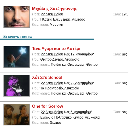
Μιχάλης Χατζηγιάννης
Πότε:
22 Δεκεμβρίου
Ώρα:
19:
Πού:
Πλατεία Ελευθερίας, Λεμεσός
Κατηγορία:
Μουσική
Ξεκινουν σημερα
Ένα Αγόρι και το Αστέρι
Πότε:
22 Δεκεμβρίου
έως
12 Ιανουαρίου
*
Ώρα:
Δες
Πού:
Θέατρο Δέντρο, Λευκωσία
Κατηγορίες:
Παιδιά και Οικογένεια | Θέατρο
Χότζα's School
Πότε:
22 Δεκεμβρίου
έως
29 Δεκεμβρίου
*
Ώρα:
Δες
Πού:
Το Πρακτορείο, Λευκωσία
Κατηγορίες:
Παιδιά και Οικογένεια | Θέατρο
One for Sorrow
Πότε:
22 Δεκεμβρίου
έως
5 Ιανουαρίου
*
Ώρα:
Δες
Πού:
Εγκώμιο Πολιτιστικό Κέντρο, Λευκωσία
Κατηγορία:
Θέατρο