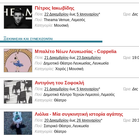
Πέτρος Ιακωβίδης
Πότε:
22 Δεκεμβρίου
έως
5 Ιανουαρίου
*
Ώρα:
Δες
Πού:
Theama Venue, Λεμεσός
Κατηγορία:
Μουσική
Ξεκινησαν και συνεχιζονται
Μπαλέτο Νέων Λευκωσίας - Coppelia
Πότε:
21 Δεκεμβρίου
έως
23 Δεκεμβρίου
Ώρα:
19:
Πού:
Δημοτικό Θέατρο Λευκωσίας, Λευκωσία
Κατηγορίες:
Χορός | Μουσική
Αντιγόνη του Σοφοκλή
Πότε:
21 Δεκεμβρίου
έως
5 Ιανουαρίου
*
Ώρα:
Δες
Πού:
Δημοτικό Κέντρο Τεχνών Λεμεσού, Λεμεσός
Κατηγορία:
Θέατρο
Λιόλια - Μία συγκινητική ιστορία αγάπης
Πότε:
20 Δεκεμβρίου
έως
26 Ιανουαρίου
*
Ώρα:
20:
Πού:
Σατιρικό Θέατρο, Λευκωσία
Κατηγορία:
Θέατρο