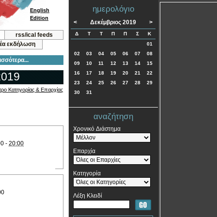
ημερολόγιο
English
Edition
<
Δεκέμβριος 2019
>
Δ
Τ
Τ
Π
Π
Σ
Κ
rss/ical feeds
νέα εκδήλωση
01
02
03
04
05
06
07
08
ισσότερα...
09
10
11
12
13
14
15
2019
16
17
18
19
20
21
22
23
24
25
26
27
28
29
τρο Κατηγορίας & Επαρχίας
30
31
αναζήτηση
Χρονικό Διάστημα
00 -
20:00
Επαρχία
Κατηγορία
00
Λέξη Κλειδί