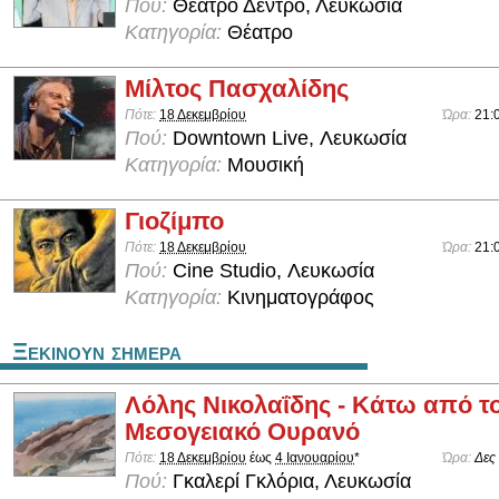
Πού:
Θέατρο Δέντρο, Λευκωσία
Κατηγορία:
Θέατρο
Μίλτος Πασχαλίδης
Πότε:
18 Δεκεμβρίου
Ώρα:
21:
Πού:
Downtown Live, Λευκωσία
Κατηγορία:
Μουσική
Γιοζίμπο
Πότε:
18 Δεκεμβρίου
Ώρα:
21:
Πού:
Cine Studio, Λευκωσία
Κατηγορία:
Κινηματογράφος
Ξεκινουν σημερα
Λόλης Νικολαΐδης - Κάτω από τ
Μεσογειακό Ουρανό
Πότε:
18 Δεκεμβρίου
έως
4 Ιανουαρίου
*
Ώρα:
Δες
Πού:
Γκαλερί Γκλόρια, Λευκωσία