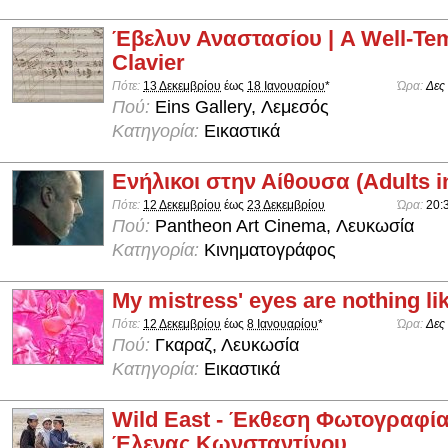
Έβελυν Αναστασίου | A Well-Te
Clavier
Πότε:
13 Δεκεμβρίου
έως
18 Ιανουαρίου
*
Ώρα:
Δες
Πού:
Eins Gallery, Λεμεσός
Κατηγορία:
Εικαστικά
Ενήλικοι στην Αίθουσα (Adults 
Πότε:
12 Δεκεμβρίου
έως
23 Δεκεμβρίου
Ώρα:
20:
Πού:
Pantheon Art Cinema, Λευκωσία
Κατηγορία:
Κινηματογράφος
My mistress' eyes are nothing li
Πότε:
12 Δεκεμβρίου
έως
8 Ιανουαρίου
*
Ώρα:
Δες
Πού:
Γκαραζ, Λευκωσία
Κατηγορία:
Εικαστικά
Wild East - Έκθεση Φωτογραφία
Έλενας Κωνσταντίνου