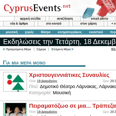
αρχική σελίδα
αναζήτηση
email alerts
νέα & άρθρα
στο κινητό
στον χάρτη
+ 
μουσική
χορός
θέατρο
κινηματογράφος
εικαστικά
περ
Εκδηλώσεις την Τετάρτη, 18 Δεκεμβ
Φίλ
Προηγούμενη Μέρα
Σήμερα
Επόμενη Μέρα
Για μια μερα μονο
Χριστουγεννιάτικες Συναυλίες
Πότε:
18 Δεκεμβρίου
Ώρα:
20:
Πού:
Δημοτικό Θέατρο Λάρνακας, Λάρνακ
Κατηγορία:
Μουσική
Πειραματόζωο σε μια... Τράπεζα
Πότε:
18 Δεκεμβρίου
Ώρα:
20: