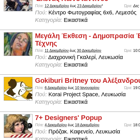
Πότε:
12 Δεκεμβρίου
έως
23 Δεκεμβρίου
*
Ώρα:
Δες
Πού:
Kέντρο Φωτογραφίας 6x6, Λεμεσός
Κατηγορία:
Εικαστικά
Μεγάλη Έκθεση - Δημοπρασία
Τέχνης
Πότε:
11 Δεκεμβρίου
έως
30 Δεκεμβρίου
Ώρα:
10:
Πού:
Διαχρονική Γκαλερί, Λευκωσία
Κατηγορία:
Εικαστικά
Gokiburi Britney του Αλέξανδρο
Πότε:
6 Δεκεμβρίου
έως
10 Ιανουαρίου
Ώρα:
19:
Πού:
Korai Project Space, Λευκωσία
Κατηγορία:
Εικαστικά
7+ Designers' Popup
Πότε:
4 Δεκεμβρίου
έως
18 Δεκεμβρίου
Ώρα:
18:
Πού:
Πρόζακ. Καφενείο, Λευκωσία
Κατηγορία:
Εικαστικά