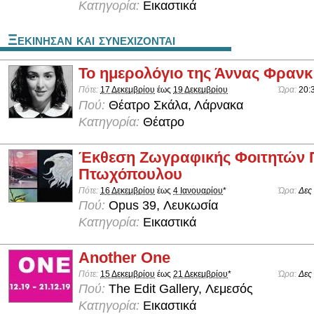
Κατηγορία:
Εικαστικά
Ξεκινησαν και συνεχιζονται
Το ημερολόγιο της Άννας Φρανκ
Πότε:
17 Δεκεμβρίου
έως
19 Δεκεμβρίου
Ώρα:
20:
Πού:
Θέατρο Σκάλα, Λάρνακα
Κατηγορία:
Θέατρο
Έκθεση Ζωγραφικής Φοιτητών 
Πτωχόπουλου
Πότε:
16 Δεκεμβρίου
έως
4 Ιανουαρίου
*
Ώρα:
Δες
Πού:
Opus 39, Λευκωσία
Κατηγορία:
Εικαστικά
Another One
Πότε:
15 Δεκεμβρίου
έως
21 Δεκεμβρίου
*
Ώρα:
Δες
Πού:
The Edit Gallery, Λεμεσός
Κατηγορία:
Εικαστικά