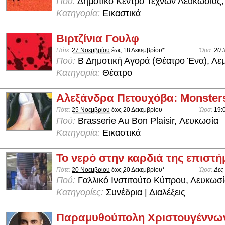
Πού:
Δημοτικό Κέντρο Τεχνών Λευκωσίας,
Κατηγορία:
Εικαστικά
Βιρτζίνια Γουλφ
Πότε:
27 Νοεμβρίου
έως
18 Δεκεμβρίου
*
Ώρα:
20:
Πού:
Β Δημοτική Αγορά (Θέατρο Ένα), Λε
Κατηγορία:
Θέατρο
Αλεξάνδρα Πετουχόβα: Monster
Πότε:
25 Νοεμβρίου
έως
20 Δεκεμβρίου
Ώρα:
19:
Πού:
Brasserie Au Bon Plaisir, Λευκωσία
Κατηγορία:
Εικαστικά
Το νερό στην καρδιά της επιστή
Πότε:
20 Νοεμβρίου
έως
20 Δεκεμβρίου
*
Ώρα:
Δες
Πού:
Γαλλικό Ινστιτούτο Κύπρου, Λευκωσ
Κατηγορίες:
Συνέδρια | Διαλέξεις
Παραμυθούπολη Χριστουγέννω