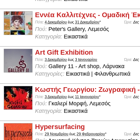
Εννέα Καλλιτέχνες - Ομαδική Έ
Πότε:
4 Δεκεμβρίου
έως
31 Δεκεμβρίου
*
Ώρα:
Δες
Πού:
Peter's Gallery, Λεμεσός
Κατηγορία:
Εικαστικά
Art Gift Exhibition
Πότε:
3 Δεκεμβρίου
έως
3 Ιανουαρίου
Ώρα:
Δες
Πού:
Gallery 11 - Art shop, Λάρνακα
Κατηγορίες:
Εικαστικά | Φιλανθρωπικά
Κωστής Γεωργίου: Ζωγραφική -
Πότε:
3 Δεκεμβρίου
έως
11 Ιανουαρίου
*
Ώρα:
Δες
Πού:
Γκαλερί Μορφή, Λεμεσός
Κατηγορία:
Εικαστικά
Hypersurfacing
Πότε:
29 Νοεμβρίου
έως
29 Φεβρουαρίου
*
Ώρα:
Δες