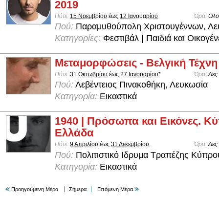
2019
Πότε:
15 Νοεμβρίου
έως
12 Ιανουαρίου
Ώρα:
Ολο
Πού:
Παραμυθούπολη Χριστουγέννων, Λε
Κατηγορίες:
Φεστιβάλ | Παιδιά και Οικογέν
Μεταμορφώσεις - Βελγική Τέχνη
Πότε:
31 Οκτωβρίου
έως
27 Ιανουαρίου
*
Ώρα:
Δες
Πού:
Λεβέντειος Πινακοθήκη, Λευκωσία
Κατηγορία:
Εικαστικά
1940 | Πρόσωπα και Εικόνες. Κύ
Ελλάδα
Πότε:
9 Απριλίου
έως
31 Δεκεμβρίου
Ώρα:
Δες
Πού:
Πολιτιστικό Ιδρυμα Τραπέζης Κύπρο
Κατηγορία:
Εικαστικά
Προηγούμενη Μέρα
Σήμερα
Επόμενη Μέρα