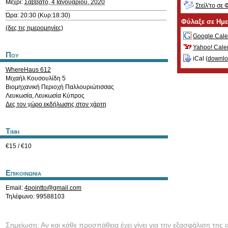
Μέχρι:
Σάββατο, 4 Ιανουαρίου, 2020
Στείλ'το σε 
Ώρα: 20:30 (Κυρ:18:30)
Φύλαξε σε Ημ
(δες τις ημερομηνίες)
Google Cale
Yahoo! Cale
Που
iCal (
downl
WhereHaus 612
Μιχαήλ Κουσουλίδη 5
Βιομηχανική Περιοχή Παλλουριώτισσας
Λευκωσία
,
Λευκωσία
Κύπρος
Δες τον χώρο εκδήλωσης στον χάρτη
Τιμη
€15 / €10
Επικοινωνια
Email:
4pointto@gmail.com
Τηλέφωνο: 99588103
Σημείωση: Αν και κάθε προσπάθεια έχει γίνει για την εξασφάλιση της 