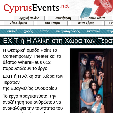
αρχική σελίδα
αναζήτηση
email alerts
νέα & άρθρα
στο κινητό
στον χάρτη
+ 
μουσική
χορός
θέατρο
κινηματογράφος
εικαστικά
περ
ΕΧΙΤ ή Η Αλίκη στη Χώρα των Τερ
Η Θεατρική ομάδα Point To
Contemporary Theater και το
θέατρο WhereHaus 612
παρουσιάζουν το έργο
EXIT ή Η Αλίκη στη Χώρα των
Τεράτων
της Ευαγγελίας Ονουφρίου
Το έργο πραγματεύεται την
αναζήτηση του ανθρώπου να
ανακαλύψει την ταυτότητα του