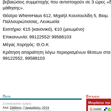
βεβαιώσεις συμμετοχής που αντιστοιχούν σε 3 ώρες «δ
μάθησης».
Θέατρο WhereHaus 612, Μιχαήλ Κουσουλίδη 5, Βιομ.
Παλλουριώτισσας, Λευκωσία
Εισιτήριο: €15 (κανονικό), €10 (μειωμένο)
Επικοινωνία: 99122552/ 99588103
Μέγας Χορηγός: Θ.Ο.Κ
Κράτηση απαραίτητη λόγω περιορισμένων θέσεων στα
99122552, 99588103
Ποτε
Εργαλεια
Μοιράσου την
Συγκεκριμένες ημέρες
Από:
Σάββατο, 7 Δεκεμβρίου, 2019