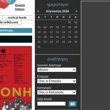
ημερολόγιο
English
Edition
<
Αύγουστος 2026
>
Δ
Τ
Τ
Π
Π
Σ
Κ
rss/ical feeds
νέα εκδήλωση
01
02
03
04
05
06
07
08
09
ισσότερα...
10
11
12
13
14
15
16
17
18
19
20
21
22
23
24
25
26
27
28
29
30
31
αναζήτηση
Χρονικό Διάστημα
Επαρχία
Κατηγορία
Λέξη Κλειδί