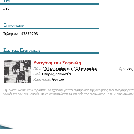
Τιμη
€12
Επικοινωνια
Τηλέφωνο: 97879793
Σχετικες Εκδηλωσεις
Αντιγόνη του Σοφοκλή
Πότε:
10 Ιανουαρίου
έως
13 Ιανουαρίου
Ώρα:
Δες
Πού:
Γκαραζ, Λευκωσία
Κατηγορία:
Θέατρο
Σημείωση: Αν και κάθε προσπάθεια έχει γίνει για την εξασφάλιση της ακρίβειας των πληροφοριώ
ταξιδέψετε σας συμβουλεύουμε να επιβεβαιώσετε τα στοιχεία της εκδήλωσης με τους διοργανωτές