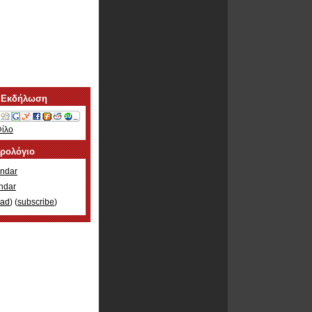
 Εκδήλωση
Φίλο
ερολόγιο
ndar
ndar
oad
) (
subscribe
)