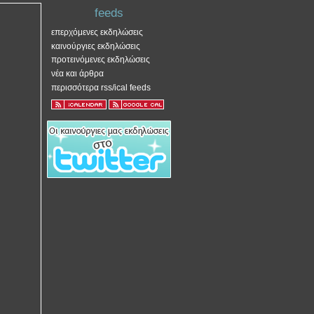
feeds
επερχόμενες εκδηλώσεις
καινούργιες εκδηλώσεις
προτεινόμενες εκδηλώσεις
νέα και άρθρα
περισσότερα rss/ical feeds