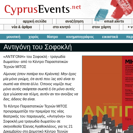
αρχική σελίδα
αναζήτηση
email alerts
νέα & άρθρα
στο κινητό
στον χάρτη
+ 
μουσική
χορός
θέατρο
κινηματογράφος
εικαστικά
περ
Αντιγόνη του Σοφοκλή
«ΑΝΤΙΓΟΝΗ» του Σοφοκλή - τραγωδία
δωματίου- από το Κέντρο Παραστατικών
Τεχνών ΜΙΤΟΣ
Αίμονας (στον πατέρα του Κρέοντα): Μην έχεις
μία μόνο γνώμη, ότι αυτό που λες εσύ είναι το
σωστό και τίποτα άλλο. Όποιος νομίζει πως
μόνο αυτός σκέφτεται σωστά ή ότι μόνο αυτός
έχει γλώσσα και τόλμη, αυτόν αν τον ανοίξεις να
δεις, άδειος θα είναι.
Το Κέντρο Παραστατικών Τεχνών ΜΙΤΟΣ
προγραμματίζει την πρεμιέρα της νέας
θεατρικής του παραγωγής, «Αντιγόνη» του
Σοφοκλή μια τραγωδία δωματίου σε
σκηνοθεσία Έλενας Αγαθοκλέους, για τις 21
Δεκεμβρίου στο Δημοτικό Κέντρο Τεχνών