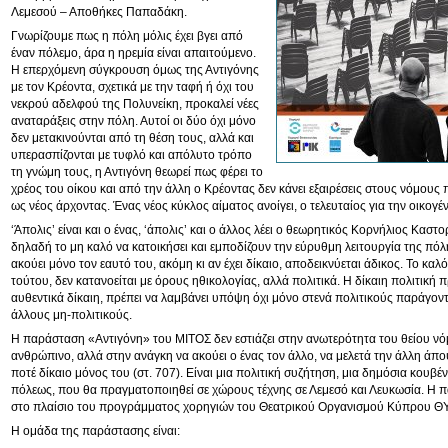
Λεμεσού – Αποθήκες Παπαδάκη.
Γνωρίζουμε πως η πόλη μόλις έχει βγει από
έναν πόλεμο, άρα η ηρεμία είναι απαιτούμενο.
Η επερχόμενη σύγκρουση όμως της Αντιγόνης
με τον Κρέοντα, σχετικά με την ταφή ή όχι του
νεκρού αδελφού της Πολυνείκη, προκαλεί νέες
αναταράξεις στην πόλη. Αυτοί οι δύο όχι μόνο
δεν μετακινούνται από τη θέση τους, αλλά και
υπερασπίζονται με τυφλό και απόλυτο τρόπο
τη γνώμη τους, η Αντιγόνη θεωρεί πως φέρει το
χρέος του οίκου και από την άλλη ο Κρέοντας δεν κάνει εξαιρέσεις στους νόμους π
ως νέος άρχοντας. Ένας νέος κύκλος αίματος ανοίγει, ο τελευταίος για την οικογ
‘Άπολις’ είναι και ο ένας, ‘άπολις’ και ο άλλος λέει ο θεωρητικός Κορνήλιος Καστ
δηλαδή το μη καλό να κατοικήσει και εμποδίζουν την εύρυθμη λειτουργία της πόλη
ακούει μόνο τον εαυτό του, ακόμη κι αν έχει δίκαιο, αποδεικνύεται άδικος. Το καλο
τούτου, δεν κατανοείται με όρους ηθικολογίας, αλλά πολιτικά. Η δίκαιη πολιτική πρ
αυθεντικά δίκαιη, πρέπει να λαμβάνει υπόψη όχι μόνο στενά πολιτικούς παράγον
άλλους μη-πολιτικούς.
Η παράσταση «Αντιγόνη» του ΜΙΤΟΣ δεν εστιάζει στην ανωτερότητα του θείου νό
ανθρώπινο, αλλά στην ανάγκη να ακούει ο ένας τον άλλο, να μελετά την άλλη άποψη
ποτέ δίκαιο μόνος του (στ. 707). Είναι μια πολιτική συζήτηση, μια δημόσια κουβ
πόλεως, που θα πραγματοποιηθεί σε χώρους τέχνης σε Λεμεσό και Λευκωσία. Η 
στο πλαίσιο του προγράμματος χορηγιών του Θεατρικού Οργανισμού Κύπρου
Η ομάδα της παράστασης είναι: