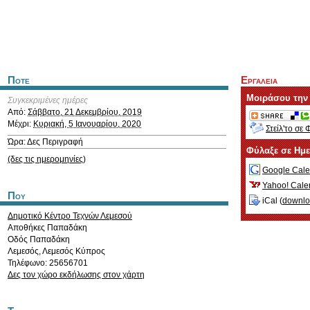
Ποτε
Εργαλεια
Μοιράσου την
Συγκεκριμένες ημέρες
Από:
Σάββατο, 21 Δεκεμβρίου, 2019
Μέχρι:
Κυριακή, 5 Ιανουαρίου, 2020
Στείλ'το σε 
Ώρα: Δες Περιγραφή
Φύλαξε σε Ημ
(δες τις ημερομηνίες)
Google Cale
Yahoo! Cale
Που
iCal (
downl
Δημοτικό Κέντρο Τεχνών Λεμεσού
Αποθήκες Παπαδάκη
Οδός Παπαδάκη
Λεμεσός
,
Λεμεσός
Κύπρος
Τηλέφωνο: 25656701
Δες τον χώρο εκδήλωσης στον χάρτη