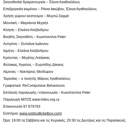
Σκηνοθεσία/ δραματουργία – Έλενα Αγαθοκλέους
Επεξεργασία κειμένου – Ράνια Ιακώβου, Έλενα Αγαθοκλέους
Xρήση χώρου/ κοστούμια – Μυρτώ Σαρμά
Μουσική – Μαριάννα Μιχαήλ
Κίνηση – Ελεάνα Αλεξάνδρου
Βοηθός Σκηνοθέτη – Κωνσταντίνα Peter
Αντιγόνη – Στυλιάνα Ιωάννου
Ισμήνη – Ελεάνα Αλεξάνδρου
Κρέοντας – Μιχάλης Ασιήκκας
Φύλακας, Άγγελος – Ευριπίδης Δίκαιος
Αίμονας – Νεκτάριος Θεοδώρου
Τειρεσίας – ο ποιητής Μάριος Αγαθοκλέους
Γραφιστικά: ReCompulsive Behaviours
Εκτέλεση παραγωγής / επικοινωνία – Κωνσταντίνα Peter
Παραγωγή ΜΙΤΟΣ www.mitos.org.cy
Επικοινωνία 97 879793
Εισιτήρια:
www.soldoutticketbox.com/
Ώρα: 19:00 τα Σάββατα και τις Κυριακές, 20:30 τις Δευτέρες και τις Παρασκευές.