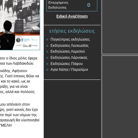
Επερχόμενες
0
Εκδηλώσεις
Ειδική Αναζήτηση
ετήσιες εκδηλώσεις
Παγκύπριες εκδηλώσεις
Εκδηλώσεις Λευκωσίας
Εκδηλώσεις Λεμεσού
Εκδηλώσεις Λάρνακας
ου ο ίδιος μόλις έφερε
ένεια των Λαβδακιδών.
Εκδηλώσεις Πάφου
Αγία Νάπα / Παραλίμνι
οριάδης. Αφήνουν
ς. Γιατί όποιος θέλει να
́ και το κακό, ως εκ
άξη, για να είναι
τες, αλλά και πολλούς
μου απέναντι στον
, γιατί κανείς δεν έχει
έντα περί των νόμων της
παραγωγή θα υλοποιηθεί
 ΘΥΜΕΛΗ