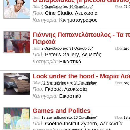
Πότε:
6 Οκτωβρίου
έως
16 Οκτωβρίου
*
Ώρα:
21:
Πού:
Cine Studio, Λευκωσία
Κατηγορία:
Κινηματογράφος
Γιάννης Παπανελόπουλος - Τα π
Πειραιά
Πότε:
2 Οκτωβρίου
έως
31 Οκτωβρίου
*
Ώρα:
Δες
Πού:
Peter's Gallery, Λεμεσός
Κατηγορία:
Εικαστικά
Look under the hood - Μαρία Λο
Πότε:
27 Σεπτεμβρίου
έως
31 Οκτωβρίου
*
Ώρα:
Δες
Πού:
Γκαραζ, Λευκωσία
Κατηγορία:
Εικαστικά
Games and Politics
Πότε:
19 Σεπτεμβρίου
έως
16 Οκτωβρίου
*
Ώρα:
19:
Πού:
Goethe-Institut Zypern, Λευκωσία