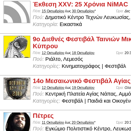
Έκθεση XXV: 25 Χρόνια NiMAC
Πότε:
15 Οκτωβρίου
έως
30 Οκτωβρίου
*
Ώρα:
Δες
Πού:
Δημοτικό Κέντρο Τεχνών Λευκωσίας,
Κατηγορία:
Εικαστικά
9ο Διεθνές Φεστιβάλ Ταινιών Μ
Κύπρου
Πότε:
12 Οκτωβρίου
έως
18 Οκτωβρίου
Ώρα:
20:
Πού:
Ριάλτο, Λεμεσός
Κατηγορίες:
Κινηματογράφος | Φεστιβάλ
14ο Μεσαιωνικό Φεστιβάλ Αγία
Πότε:
12 Οκτωβρίου
έως
19 Οκτωβρίου
Ώρα:
Ολο
Πού:
Κεντρική Πλατεία Αγίας Νάπας, Αμμ
Κατηγορίες:
Φεστιβάλ | Παιδιά και Οικογέν
Πέτρες
Πότε:
11 Οκτωβρίου
έως
20 Οκτωβρίου
*
Ώρα:
20:
Πού:
Εγκώμιο Πολιτιστικό Κέντρο, Λευκωσ