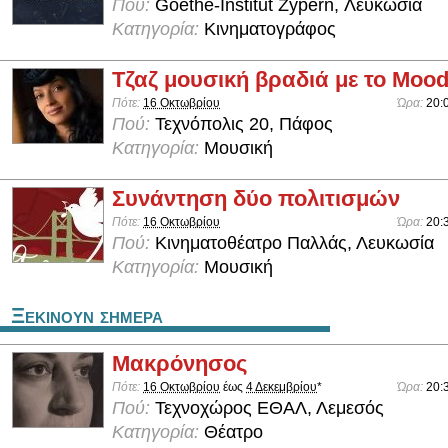
Πού:
Goethe-Institut Zypern, Λευκωσία
Κατηγορία:
Κινηματογράφος
Τζαζ μουσική βραδιά με το Mood 
Πότε:
16 Οκτωβρίου
Ώρα:
20:
Πού:
Τεχνόπολις 20, Πάφος
Κατηγορία:
Μουσική
Συνάντηση δύο πολιτισμών
Πότε:
16 Οκτωβρίου
Ώρα:
20:
Πού:
Κινηματοθέατρο Παλλάς, Λευκωσία
Κατηγορία:
Μουσική
Ξεκινουν σημερα
Μακρόνησος
Πότε:
16 Οκτωβρίου
έως
4 Δεκεμβρίου
*
Ώρα:
20:
Πού:
Τεχνοχώρος ΕΘΑΛ, Λεμεσός
Κατηγορία:
Θέατρο