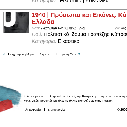
Κατηγορίες:
Εικαστικά | Κοινωνικά
1940 | Πρόσωπα και Εικόνες. Κύ
Ελλάδα
Πότε:
9 Απριλίου
έως
31 Δεκεμβρίου
Ώρα:
Δες
Πού:
Πολιτιστικό Ιδρυμα Τραπέζης Κύπρο
Κατηγορία:
Εικαστικά
Προηγούμενη Μέρα
Σήμερα
Επόμενη Μέρα
Καλωσορίσατε στο CyprusEvents.net, την Κυπριακή πύλη με νέα και πληροφο
κοινωνικές, μουσικές και όλες τις άλλες εκδηλώσεις στην Κύπρο.
πληροφορίες
επικοινωνία
© 2008