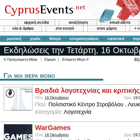
αρχική σελίδα
αναζήτηση
email alerts
νέα & άρθρα
στο κινητό
στον χάρτη
+ 
μουσική
χορός
θέατρο
κινηματογράφος
εικαστικά
περ
Εκδηλώσεις την Τετάρτη, 16 Οκτωβ
Φίλ
Προηγούμενη Μέρα
Σήμερα
Επόμενη Μέρα
Για μια μερα μονο
Βραδιά λογοτεχνίας και κριτικής
Πότε:
16 Οκτωβρίου
Ώρα:
19:
Πού:
Πολιτιστικό Κέντρο Στροβόλου , Λευ
Κατηγορία:
Λογοτεχνία
WarGames
Πότε:
16 Οκτωβρίου
Ώρα:
19: