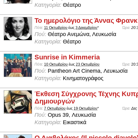
Κατηγορία:
Θέατρο
Το ημερολόγιο της Άννας Φρανκ
Πότε:
11 Οκτωβρίου
έως
3 Δεκεμβρίου
*
Ώρα:
20:
Πού:
Θέατρο Ανεμώνα, Λευκωσία
Κατηγορία:
Θέατρο
Sunrise in Kimmeria
Πότε:
10 Οκτωβρίου
έως
23 Οκτωβρίου
Ώρα:
20:
Πού:
Pantheon Art Cinema, Λευκωσία
Κατηγορία:
Κινηματογράφος
Έκθεση Σύγχρονης Τέχνης Κυπ
Δημιουργών
Πότε:
7 Οκτωβρίου
έως
19 Οκτωβρίου
*
Ώρα:
Δες
Πού:
Opus 39, Λευκωσία
Κατηγορία:
Εικαστικά
Ο Διαβολάκος (Il piccolo diavolo