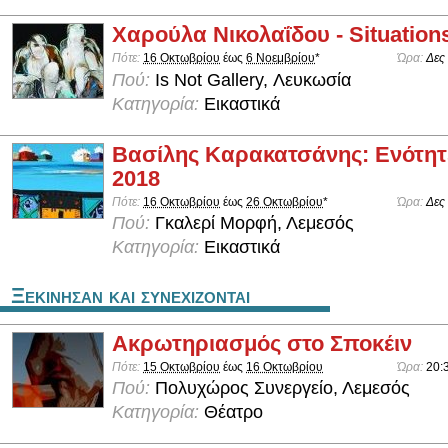
Χαρούλα Νικολαΐδου - Situation
Πότε:
16 Οκτωβρίου
έως
6 Νοεμβρίου
*
Ώρα:
Δες
Πού:
Is Not Gallery, Λευκωσία
Κατηγορία:
Εικαστικά
Βασίλης Καρακατσάνης: Ενότητε
2018
Πότε:
16 Οκτωβρίου
έως
26 Οκτωβρίου
*
Ώρα:
Δες
Πού:
Γκαλερί Μορφή, Λεμεσός
Κατηγορία:
Εικαστικά
Ξεκινησαν και συνεχιζονται
Ακρωτηριασμός στο Σποκέιν
Πότε:
15 Οκτωβρίου
έως
16 Οκτωβρίου
Ώρα:
20:
Πού:
Πολυχώρος Συνεργείο, Λεμεσός
Κατηγορία:
Θέατρο