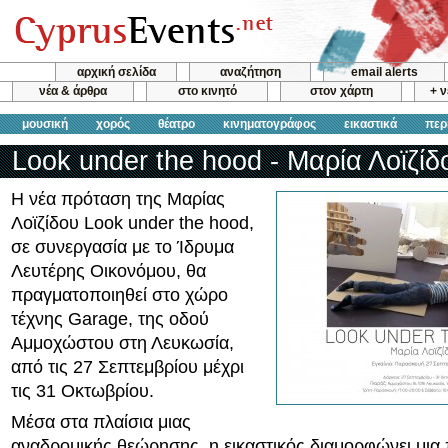
αρχική σελίδα
αναζήτηση
email alerts
νέα & άρθρα
στο κινητό
στον χάρτη
+ 
μουσική
χορός
θέατρο
κινηματογράφος
εικαστικά
περ
Look under the hood - Μαρία Λοϊζίδ
Η νέα πρόταση της Μαρίας
Λοϊζίδου Look under the hood,
σε συνεργασία με το Ίδρυμα
Λευτέρης Οικονόμου, θα
πραγματοποιηθεί στο χώρο
τέχνης Garage, της οδού
Αμμοχώστου στη Λευκωσία,
από τις 27 Σεπτεμβρίου μέχρι
τις 31 Οκτωβρίου.
Μέσα στα πλαίσια μιας
αναδρομικής θεώρησης, η εικαστικός διαμορφώνει μια