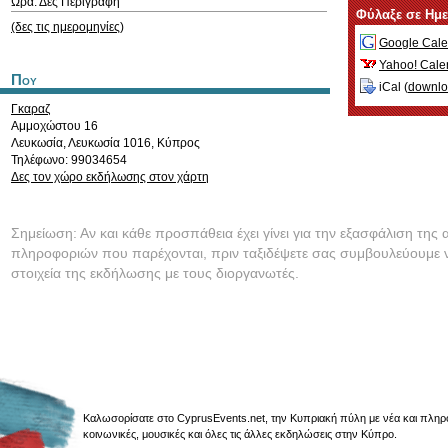
Ώρα: Δες Περιγραφή
Φύλαξε σε Ημ
(δες τις ημερομηνίες)
Google Cale
Yahoo! Cale
Που
iCal (
downl
Γκαραζ
Αμμοχώστου 16
Λευκωσία
,
Λευκωσία
1016
,
Κύπρος
Τηλέφωνο: 99034654
Δες τον χώρο εκδήλωσης στον χάρτη
Σημείωση: Αν και κάθε προσπάθεια έχει γίνει για την εξασφάλιση της 
πληροφοριών που παρέχονται, πριν ταξιδέψετε σας συμβουλεύουμε ν
στοιχεία της εκδήλωσης με τους διοργανωτές.
Καλωσορίσατε στο CyprusEvents.net, την Κυπριακή πύλη με νέα και πληροφο
κοινωνικές, μουσικές και όλες τις άλλες εκδηλώσεις στην Κύπρο.