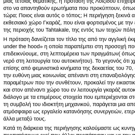
μιας τέτοιας θεματικής, η πρόταση της Λοϊζίδου επιχειρ
στο να απαντηθούν ερωτήματα που προκύπτουν, όπως:
τώρα; Ποιος είναι αυτός ο τόπος; Η περιήγηση ξεκινά 
εκθεσιακό χώρο Γκαράζ, που είναι φορτισμένος με την 
της περιοχής του Tahtakale, της εντός των τειχών πόλη
Η πρόταση δανείζεται τον τίτλο της από την αγγλική έ
under the hood» η οποία παραπέμπει στη προσοχή που
επιδεικνύουμε, στη λεπτομέρεια των πραγμάτων( όπως 
νερό στη λειτουργία του αυτοκινήτου). Το γεγονός ότι
επίσης από φεμινιστικά κινήματα της δεκαετίας του 70,
την ευθύνη μιας κοινωνίας απέναντι στη επαναξιολόγη
παραμέτρων που την συνθέτουν, προκαλεί την εικαστικ
και στον απέναντι χώρο του εν λειτουργία γκαράζ αυτο
διάλογο με τα επιμέρους στοιχεία που εμπεριέχονται στ
τη συμβολή του ιδιοκτήτη μηχανικού, παράγεται μια απ
ατμόσφαιρα ως εργαλείο κατανόησης συνεργειών, ετερ
άλλα μεταξύ τους.
Κατά τη διάρκεια της περιήγησης καλούμαστε ως κυνηγ