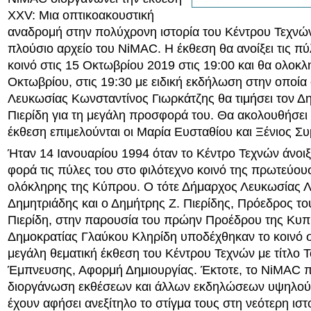
XXV: Μια οπτικοακουστική
αναδρομή στην πολύχρονη ιστορία του Κέντρου Τεχνώ
πλούσιο αρχείο του NiMAC. Η έκθεση θα ανοίξει τις πύλ
κοινό στις 15 Οκτωβρίου 2019 στις 19:00 και θα ολοκλ
Οκτωβρίου, στις 19:30 με ειδική εκδήλωση στην οποία
Λευκωσίας Κωνσταντίνος Γιωρκάτζης θα τιμήσει τον Δ
Πιερίδη για τη μεγάλη προσφορά του. Θα ακολουθήσει
έκθεση επιμελούνται οι Μαρία Ευσταθίου και Ξένιος Σ
Ήταν 14 Ιανουαρίου 1994 όταν το Κέντρο Τεχνών άνοιξ
φορά τις πύλες του στο φιλότεχνο κοινό της πρωτεύου
ολόκληρης της Κύπρου. Ο τότε Δήμαρχος Λευκωσίας 
Δημητριάδης και ο Δημήτρης Ζ. Πιερίδης, Πρόεδρος το
Πιερίδη, στην παρουσία του πρώην Προέδρου της Κυπ
Δημοκρατίας Γλαύκου Κληρίδη υποδέχθηκαν το κοινό 
μεγάλη θεματική έκθεση του Κέντρου Τεχνών με τίτλο 
Έμπνευσης, Αφορμή Δημιουργίας. Έκτοτε, το NiMAC π
διοργάνωση εκθέσεων και άλλων εκδηλώσεων υψηλού
έχουν αφήσει ανεξίτηλο το στίγμα τους στη νεότερη ιστ