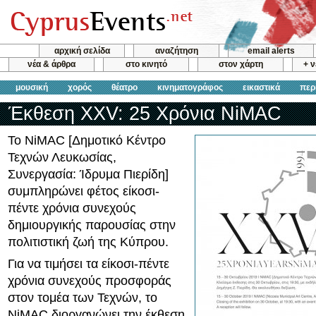
αρχική σελίδα
αναζήτηση
email alerts
νέα & άρθρα
στο κινητό
στον χάρτη
+ 
μουσική
χορός
θέατρο
κινηματογράφος
εικαστικά
περ
Έκθεση XXV: 25 Χρόνια NiMAC
Το NiMAC [Δημοτικό Κέντρο
Τεχνών Λευκωσίας,
Συνεργασία: Ίδρυμα Πιερίδη]
συμπληρώνει φέτος είκοσι-
πέντε χρόνια συνεχούς
δημιουργικής παρουσίας στην
πολιτιστική ζωή της Κύπρου.
Για να τιμήσει τα είκοσι-πέντε
χρόνια συνεχούς προσφοράς
στον τομέα των Τεχνών, το
NiMAC διοργανώνει την έκθεση