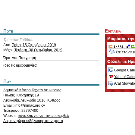
Ποτε
Εργαλεια
Μοιράσου την
Τρίτη έως Σάββατο
Από:
Τρίτη, 15 Οκτωβρίου, 2019
Μέχρι:
Τετάρτη, 30 Οκτωβρίου, 2019
Στείλ'το σε 
Ώρα: Δες Περιγραφή
Φύλαξε σε Ημ
(δες τις ημερομηνίες)
Google Cale
Yahoo! Cale
Που
iCal (
downl
Δημοτικό Κέντρο Τεχνών Λευκωσίας
Παλιάς Ηλεκτρικής 19
Λευκωσία
,
Λευκωσία
1016
,
Κύπρος
Email:
info@nimac.org.cy
Τηλέφωνο: 22797400
Website:
κάνε κλικ για να την επισκεφθείς
Δες τον χώρο εκδήλωσης στον χάρτη