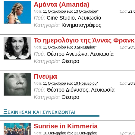
Αμάντα (Amanda)
Πότε:
11 Οκτωβρίου
έως
13 Οκτωβρίου
*
Ώρα:
21:
Πού:
Cine Studio, Λευκωσία
Κατηγορία:
Κινηματογράφος
Το ημερολόγιο της Άννας Φρανκ
Πότε:
11 Οκτωβρίου
έως
3 Δεκεμβρίου
*
Ώρα:
20:
Πού:
Θέατρο Ανεμώνα, Λευκωσία
Κατηγορία:
Θέατρο
Πνεύμα
Πότε:
11 Οκτωβρίου
έως
10 Νοεμβρίου
*
Ώρα:
20:
Πού:
Θέατρο Διόνυσος, Λευκωσία
Κατηγορία:
Θέατρο
Ξεκινησαν και συνεχιζονται
Sunrise in Kimmeria
Πότε:
10 Οκτωβρίου
έως
23 Οκτωβρίου
Ώρα:
20: