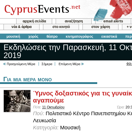
αρχική σελίδα
αναζήτηση
email alerts
νέα & άρθρα
στο κινητό
στον χάρτη
+ 
μουσική
χορός
θέατρο
κινηματογράφος
εικαστικά
περ
Εκδηλώσεις την Παρασκευή, 11 Οκ
2019
Φίλ
Προηγούμενη Μέρα
Σήμερα
Επόμενη Μέρα
Για μια μερα μονο
Ύμνος δοξαστικός για τις γυναί
αγαπούμε
Πότε:
11 Οκτωβρίου
Ώρα:
20:
Πού:
Πολιτιστικό Κέντρο Πανεπιστημίου 
Λευκωσία
Κατηγορία:
Μουσική