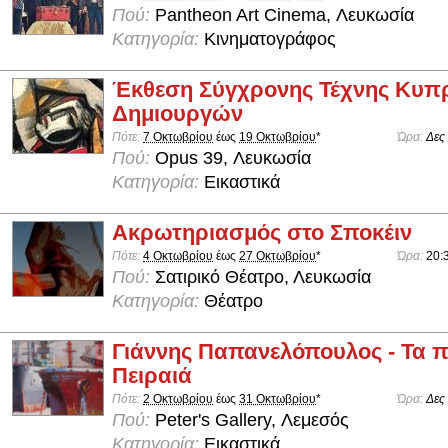
Πού:
Pantheon Art Cinema, Λευκωσία
Κατηγορία:
Κινηματογράφος
Έκθεση Σύγχρονης Τέχνης Κυπ
Δημιουργών
Πότε:
7 Οκτωβρίου
έως
19 Οκτωβρίου
*
Ώρα:
Δες
Πού:
Opus 39, Λευκωσία
Κατηγορία:
Εικαστικά
Ακρωτηριασμός στο Σποκέιν
Πότε:
4 Οκτωβρίου
έως
27 Οκτωβρίου
*
Ώρα:
20:
Πού:
Σατιρικό Θέατρο, Λευκωσία
Κατηγορία:
Θέατρο
Γιάννης Παπανελόπουλος - Τα π
Πειραιά
Πότε:
2 Οκτωβρίου
έως
31 Οκτωβρίου
*
Ώρα:
Δες
Πού:
Peter's Gallery, Λεμεσός
Κατηγορία:
Εικαστικά