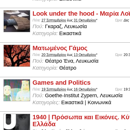
Look under the hood - Μαρία Λο
Πότε:
27 Σεπτεμβρίου
έως
31 Οκτωβρίου
*
Ώρα:
Δες
Πού:
Γκαραζ, Λευκωσία
Κατηγορία:
Εικαστικά
Ματωμένος Γάμος
Πότε:
20 Σεπτεμβρίου
έως
13 Οκτωβρίου
*
Ώρα:
20:
Πού:
Θέατρο Ένα, Λευκωσία
Κατηγορία:
Θέατρο
Games and Politics
Πότε:
19 Σεπτεμβρίου
έως
16 Οκτωβρίου
*
Ώρα:
19:
Πού:
Goethe-Institut Zypern, Λευκωσία
Κατηγορίες:
Εικαστικά | Κοινωνικά
1940 | Πρόσωπα και Εικόνες. Κύ
Ελλάδα