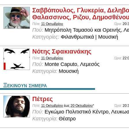
Σαββόπουλος, Γλυκερία, Δεληβο
Θαλασσινος, Ριζου, Δημοσθένο
Πότε:
11 Οκτωβρίου
Ώρα:
20:
Πού:
Μητρόπολη Ταμασού και Ορεινής, Λ
Κατηγορίες:
Φιλανθρωπικά | Μουσική
Νότης Σφακιανάκης
Πότε:
11 Οκτωβρίου
Ώρα:
22:
Πού:
Monte Caputo, Λεμεσός
Κατηγορία:
Μουσική
Ξεκινουν σημερα
Πέτρες
Πότε:
11 Οκτωβρίου
έως
20 Οκτωβρίου
*
Ώρα:
20:
Πού:
Εγκώμιο Πολιτιστικό Κέντρο, Λευκωσ
Κατηγορία:
Θέατρο