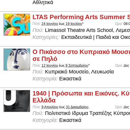
Αθλητικά
LTAS Performing Arts Summer 
Πότε:
24 Ιουνίου
έως
19 Ιουλίου
*
Ώρα:
08:
Πού:
Limassol Theatre Arts School, Λεμε
Κατηγορίες:
Εκπαιδευτικά | Παιδιά και Οικ
Ο Πικάσσο στο Κυπριακό Μουσε
σε Πηλό
Πότε:
12 Ιουνίου
έως
8 Σεπτεμβρίου
*
Ώρα:
Δες
Πού:
Κυπριακό Μουσείο, Λευκωσία
Κατηγορία:
Εικαστικά
1940 | Πρόσωπα και Εικόνες. Κύ
Ελλάδα
Πότε:
9 Απριλίου
έως
31 Δεκεμβρίου
Ώρα:
Δες
Πού:
Πολιτιστικό Ιδρυμα Τραπέζης Κύπρο
Κατηγορία:
Εικαστικά