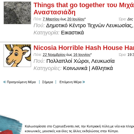
Things that go together του Μιχ
Αναστασιάδη
Πότε:
7 Μαρτίου
έως
20 Ιουλίου
*
Ώρα:
Δες
Πού:
Δημοτικό Κέντρο Τεχνών Λευκωσίας,
Κατηγορία:
Εικαστικά
Nicosia Horrible Hash House Har
Πότε:
22 Νοεμβρίου
έως
16 Ιουνίου
*
Ώρα:
19:
Πού:
Πολλαπλοί Χώροι, Λευκωσία
Κατηγορίες:
Κοινωνικά | Αθλητικά
Προηγούμενη Μέρα
Σήμερα
Επόμενη Μέρα
Καλωσορίσατε στο CyprusEvents.net, την Κυπριακή πύλη με νέα και πληροφο
κοινωνικές, μουσικές και όλες τις άλλες εκδηλώσεις στην Κύπρο.