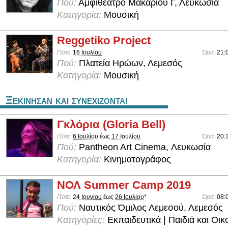
Πού:
Αμφιθέατρο Μακαρίου Γ, Λευκωσία
Κατηγορία:
Μουσική
Reggetiko Project
Πότε:
16 Ιουλίου
Ώρα:
21:
Πού:
Πλατεία Ηρώων, Λεμεσός
Κατηγορία:
Μουσική
Ξεκινησαν και συνεχιζονται
Γκλόρια (Gloria Bell)
Πότε:
6 Ιουλίου
έως
17 Ιουλίου
Ώρα:
20:
Πού:
Pantheon Art Cinema, Λευκωσία
Κατηγορία:
Κινηματογράφος
ΝΟΛ Summer Camp 2019
Πότε:
24 Ιουνίου
έως
26 Ιουλίου
*
Ώρα:
08:
Πού:
Ναυτικός Όμιλος Λεμεσού, Λεμεσός
Κατηγορίες:
Εκπαιδευτικά | Παιδιά και Οικο