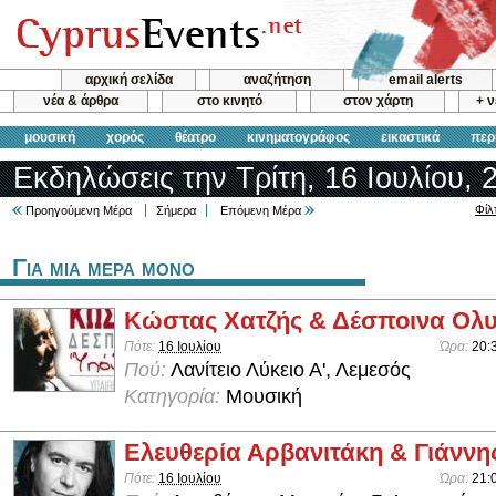
αρχική σελίδα
αναζήτηση
email alerts
νέα & άρθρα
στο κινητό
στον χάρτη
+ 
μουσική
χορός
θέατρο
κινηματογράφος
εικαστικά
περ
Εκδηλώσεις την Τρίτη, 16 Ιουλίου, 
Φίλ
Προηγούμενη Μέρα
Σήμερα
Επόμενη Μέρα
Για μια μερα μονο
Κώστας Χατζής & Δέσποινα Ολ
Πότε:
16 Ιουλίου
Ώρα:
20:
Πού:
Λανίτειο Λύκειο Α', Λεμεσός
Κατηγορία:
Μουσική
Ελευθερία Αρβανιτάκη & Γιάννη
Πότε:
16 Ιουλίου
Ώρα:
21: