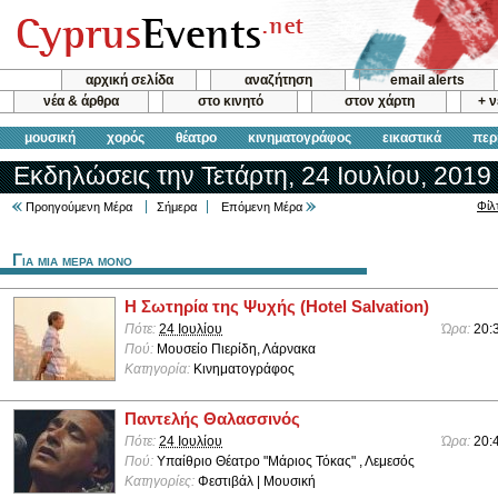
αρχική σελίδα
αναζήτηση
email alerts
νέα & άρθρα
στο κινητό
στον χάρτη
+ 
μουσική
χορός
θέατρο
κινηματογράφος
εικαστικά
περ
Εκδηλώσεις την Τετάρτη, 24 Ιουλίου, 2019
Φίλ
Προηγούμενη Μέρα
Σήμερα
Επόμενη Μέρα
Για μια μερα μονο
Η Σωτηρία της Ψυχής (Hotel Salvation)
Πότε:
24 Ιουλίου
Ώρα:
20:
Πού:
Μουσείο Πιερίδη, Λάρνακα
Κατηγορία:
Κινηματογράφος
Παντελής Θαλασσινός
Πότε:
24 Ιουλίου
Ώρα:
20:
Πού:
Υπαίθριο Θέατρο "Μάριος Τόκας" , Λεμεσός
Κατηγορίες:
Φεστιβάλ | Μουσική