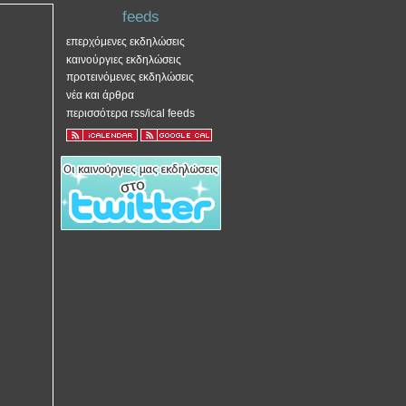
feeds
επερχόμενες εκδηλώσεις
καινούργιες εκδηλώσεις
προτεινόμενες εκδηλώσεις
νέα και άρθρα
περισσότερα rss/ical feeds