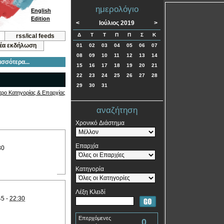
ημερολόγιο
English
Edition
<
Ιούλιος 2019
>
Δ
Τ
Τ
Π
Π
Σ
Κ
rss/ical feeds
νέα εκδήλωση
01
02
03
04
05
06
07
08
09
10
11
12
13
14
ισσότερα...
15
16
17
18
19
20
21
22
23
24
25
26
27
28
29
30
31
τρο Κατηγορίας & Επαρχίας
αναζήτηση
Χρονικό Διάστημα
Επαρχία
30
Κατηγορία
Λέξη Κλειδί
45 -
22:30
Επερχόμενες
0