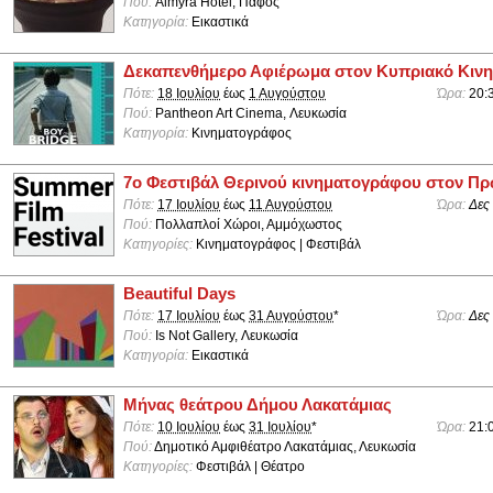
Πού:
Almyra Hotel, Πάφος
Κατηγορία:
Εικαστικά
Δεκαπενθήμερο Αφιέρωμα στον Κυπριακό Κιν
Πότε:
18 Ιουλίου
έως
1 Αυγούστου
Ώρα:
20:
Πού:
Pantheon Art Cinema, Λευκωσία
Κατηγορία:
Κινηματογράφος
7ο Φεστιβάλ Θερινού κινηματογράφου στον Π
Πότε:
17 Ιουλίου
έως
11 Αυγούστου
Ώρα:
Δες
Πού:
Πολλαπλοί Χώροι, Αμμόχωστος
Κατηγορίες:
Κινηματογράφος | Φεστιβάλ
Beautiful Days
Πότε:
17 Ιουλίου
έως
31 Αυγούστου
*
Ώρα:
Δες
Πού:
Is Not Gallery, Λευκωσία
Κατηγορία:
Εικαστικά
Μήνας θεάτρου Δήμου Λακατάμιας
Πότε:
10 Ιουλίου
έως
31 Ιουλίου
*
Ώρα:
21:
Πού:
Δημοτικό Αμφιθέατρο Λακατάμιας, Λευκωσία
Κατηγορίες:
Φεστιβάλ | Θέατρο