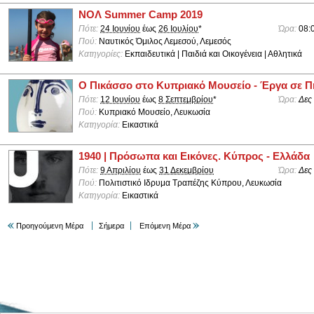
ΝΟΛ Summer Camp 2019
Πότε:
24 Ιουνίου
έως
26 Ιουλίου
*
Ώρα:
08:
Πού:
Ναυτικός Όμιλος Λεμεσού, Λεμεσός
Κατηγορίες:
Εκπαιδευτικά | Παιδιά και Οικογένεια | Αθλητικά
Ο Πικάσσο στο Κυπριακό Μουσείο - Έργα σε Π
Πότε:
12 Ιουνίου
έως
8 Σεπτεμβρίου
*
Ώρα:
Δες
Πού:
Κυπριακό Μουσείο, Λευκωσία
Κατηγορία:
Εικαστικά
1940 | Πρόσωπα και Εικόνες. Κύπρος - Ελλάδα
Πότε:
9 Απριλίου
έως
31 Δεκεμβρίου
Ώρα:
Δες
Πού:
Πολιτιστικό Ιδρυμα Τραπέζης Κύπρου, Λευκωσία
Κατηγορία:
Εικαστικά
Προηγούμενη Μέρα
Σήμερα
Επόμενη Μέρα