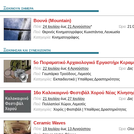
Ξεκινουν σημερα
Βουνά (Mountain)
Πότε:
24 Ιουλίου
έως
21 Αυγούστου
*
Ώρα:
21:
Πού:
Θερινός Κινηματογράφος Κωνστάντια, Λευκωσία
Κατηγορία:
Κινηματογράφος
Ξεκινησαν και συνεχιζονται
5ο Πειραματικό Αρχαιολογικό Εργαστήρι Κεραμ
Πότε:
22 Ιουλίου
έως
4 Αυγούστου
Ώρα:
Δες
Πού:
Γεωπάρκο Τροόδους, Λεμεσός
Κατηγορίες:
Εκπαιδευτικά | Υπαίθριες Δραστηριότητες
16ο Καλοκαιρινό Φεστιβάλ Χορού Νέας Κίνηση
Πότε:
21 Ιουλίου
έως
27 Ιουλίου
Ώρα:
Δες
Πού:
Πολλαπλοί Χώροι, Λεμεσός
Κατηγορίες:
Χορός | Φεστιβάλ | Υπαίθριες Δραστηριότητες
Ceramic Waves
Πότε:
19 Ιουλίου
έως
13 Αυγούστου
Ώρα:
Ολο