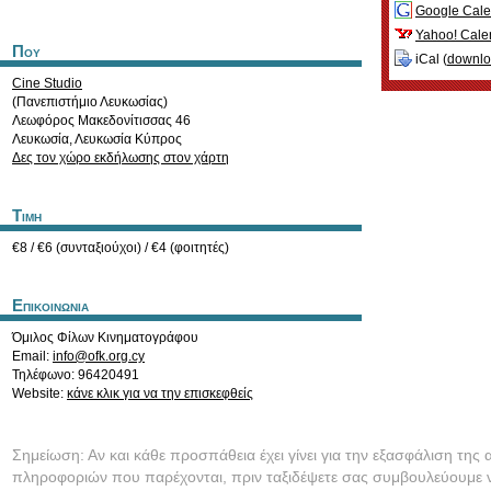
Google Cale
Yahoo! Cale
Που
iCal (
downl
Cine Studio
(Πανεπιστήμιο Λευκωσίας)
Λεωφόρος Μακεδονίτισσας 46
Λευκωσία
,
Λευκωσία
Κύπρος
Δες τον χώρο εκδήλωσης στον χάρτη
Τιμη
€8 / €6 (συνταξιούχοι) / €4 (φοιτητές)
Επικοινωνια
Όμιλος Φίλων Κινηματογράφου
Email:
info@ofk.org.cy
Τηλέφωνο: 96420491
Website:
κάνε κλικ για να την επισκεφθείς
Σημείωση: Αν και κάθε προσπάθεια έχει γίνει για την εξασφάλιση της 
πληροφοριών που παρέχονται, πριν ταξιδέψετε σας συμβουλεύουμε ν