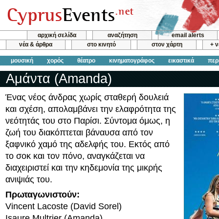
αρχική σελίδα
αναζήτηση
email alerts
νέα & άρθρα
στο κινητό
στον χάρτη
+ 
μουσική
χορός
θέατρο
κινηματογράφος
εικαστικά
περ
Αμάντα (Amanda)
Ένας νέος άνδρας χωρίς σταθερή δουλειά
και σχέση, απολαμβάνει την ελαφρότητα της
νεότητάς του στο Παρίσι. Σύντομα όμως, η
ζωή του διακόπτεται βάναυσα από τον
ξαφνικό χαμό της αδελφής του. Εκτός από
το σοκ και τον πόνο, αναγκάζεται να
διαχειριστεί και την κηδεμονία της μικρής
ανιψιάς του.
Πρωταγωνιστούν:
Vincent Lacoste (David Sorel)
Isaure Multrier (Amanda)