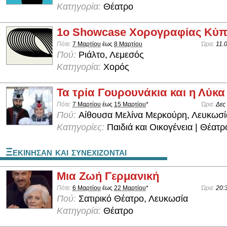
Κατηγορία:
Θέατρο
1o Showcase Χορογραφίας Κύπ
Πότε:
7 Μαρτίου
έως
8 Μαρτίου
Ώρα:
11.
Πού:
Ριάλτο, Λεμεσός
Κατηγορία:
Χορός
Τα τρία Γουρουνάκια και η Λύκα
Πότε:
7 Μαρτίου
έως
15 Μαρτίου
*
Ώρα:
Δες
Πού:
Aίθουσα Μελίνα Μερκούρη, Λευκωσί
Κατηγορίες:
Παιδιά και Οικογένεια | Θέατρ
Ξεκινησαν και συνεχιζονται
Μια Ζωή Γερμανική
Πότε:
6 Μαρτίου
έως
22 Μαρτίου
*
Ώρα:
20:
Πού:
Σατιρικό Θέατρο, Λευκωσία
Κατηγορία:
Θέατρο