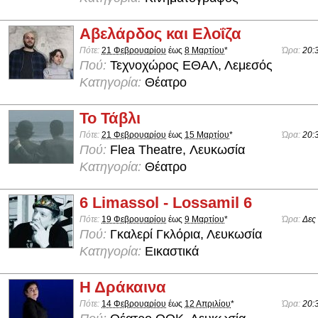
Αβελάρδος και Ελοΐζα
Πότε:
21 Φεβρουαρίου
έως
8 Μαρτίου
*
Ώρα:
20:
Πού:
Τεχνοχώρος ΕΘΑΛ, Λεμεσός
Κατηγορία:
Θέατρο
Το Τάβλι
Πότε:
21 Φεβρουαρίου
έως
15 Μαρτίου
*
Ώρα:
20:
Πού:
Flea Theatre, Λευκωσία
Κατηγορία:
Θέατρο
6 Limassol - Lossamil 6
Πότε:
19 Φεβρουαρίου
έως
9 Μαρτίου
*
Ώρα:
Δες
Πού:
Γκαλερί Γκλόρια, Λευκωσία
Κατηγορία:
Εικαστικά
Η Δράκαινα
Πότε:
14 Φεβρουαρίου
έως
12 Απριλίου
*
Ώρα:
20: