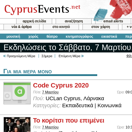
αρχική σελίδα
αναζήτηση
email alerts
νέα & άρθρα
στο κινητό
στον χάρτη
+ 
μουσική
χορός
θέατρο
κινηματογράφος
εικαστικά
περ
Εκδηλώσεις το Σάββατο, 7 Μαρτίου
Φίλ
Προηγούμενη Μέρα
Σήμερα
Επόμενη Μέρα
Για μια μερα μονο
Code Cyprus 2020
Πότε:
7 Μαρτίου
Ώρα:
09:
Πού:
UCLan Cyprus, Λάρνακα
Κατηγορίες:
Εκπαιδευτικά | Κοινωνικά
Το κορίτσι που επιμένει
Πότε:
7 Μαρτίου
Ώρα:
10: