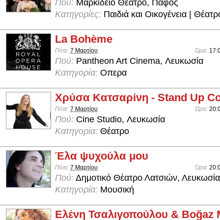
Πού:
Μαρκίδειο Θέατρο, Πάφος
Κατηγορίες:
Παιδιά και Οικογένεια | Θέατρ
La Bohème
Πότε:
7 Μαρτίου
Ώρα:
17:
Πού:
Pantheon Art Cinema, Λευκωσία
Κατηγορία:
Οπερα
Χρύσα Κατσαρίνη - Stand Up C
Πότε:
7 Μαρτίου
Ώρα:
20:
Πού:
Cine Studio, Λευκωσία
Κατηγορία:
Θέατρο
Έλα ψυχούλα μου
Πότε:
7 Μαρτίου
Ώρα:
20:
Πού:
Δημοτικό Θέατρο Λατσιών, Λευκωσία
Κατηγορία:
Μουσική
Ελένη Τσαλιγοπούλου & Boğaz 