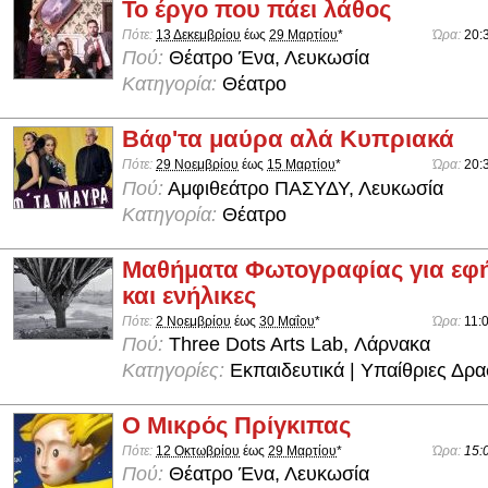
Το έργο που πάει λάθος
Πότε:
13 Δεκεμβρίου
έως
29 Μαρτίου
*
Ώρα:
20:
Πού:
Θέατρο Ένα, Λευκωσία
Κατηγορία:
Θέατρο
Βάφ'τα μαύρα αλά Κυπριακά
Πότε:
29 Νοεμβρίου
έως
15 Μαρτίου
*
Ώρα:
20:
Πού:
Αμφιθεάτρο ΠΑΣΥΔΥ, Λευκωσία
Κατηγορία:
Θέατρο
Μαθήματα Φωτογραφίας για εφ
και ενήλικες
Πότε:
2 Νοεμβρίου
έως
30 Μαΐου
*
Ώρα:
11:0
Πού:
Three Dots Arts Lab, Λάρνακα
Κατηγορίες:
Εκπαιδευτικά | Υπαίθριες Δρα
Ο Μικρός Πρίγκιπας
Πότε:
12 Οκτωβρίου
έως
29 Μαρτίου
*
Ώρα:
15:
Πού:
Θέατρο Ένα, Λευκωσία