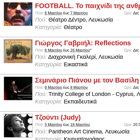
FOOTBALL. Το παιχνίδι της αν
Πότε:
6 Μαρτίου
έως
7 Μαρτίου
Ώρα:
Δες
Πού:
Θέατρο Δέντρο, Λευκωσία
Κατηγορία:
Θέατρο
Γιώργος Γαβριήλ: Reflections
Πότε:
6 Μαρτίου
έως
26 Μαρτίου
*
Ώρα:
Δες
Πού:
Διαχρονική Γκαλερί, Λευκωσία
Κατηγορία:
Εικαστικά
Σεμινάριο Πιάνου με τον Βασίλ
Πότε:
6 Μαρτίου
έως
8 Μαρτίου
Ώρα:
Δες
Πού:
Trinity College of London - Cyprus,
Κατηγορία:
Εκπαιδευτικά
Τζούντι (Judy)
Πότε:
5 Μαρτίου
έως
18 Μαρτίου
Ώρα:
20:
Πού:
Pantheon Art Cinema, Λευκωσία
Κατηγορία:
Κινηματογράφος