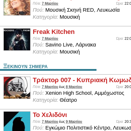
Πότε:
7 Μαρτίου
Ώρα:
22:
Πού:
Μουσική Σκηνή RED, Λευκωσία
Κατηγορία:
Μουσική
Freak Kitchen
Πότε:
7 Μαρτίου
Ώρα:
22:
Πού:
Savino Live, Λάρνακα
Κατηγορία:
Μουσική
Ξεκινουν σημερα
Τράκτορ 007 - Κυπριακή Κωμω
Πότε:
7 Μαρτίου
έως
8 Μαρτίου
Ώρα:
20:
Πού:
Xenion High School, Αμμόχωστος
Κατηγορία:
Θέατρο
Το Χελιδόνι
Πότε:
7 Μαρτίου
έως
9 Μαρτίου
Ώρα:
20:
Πού:
Εγκώμιο Πολιτιστικό Κέντρο, Λευκωσ