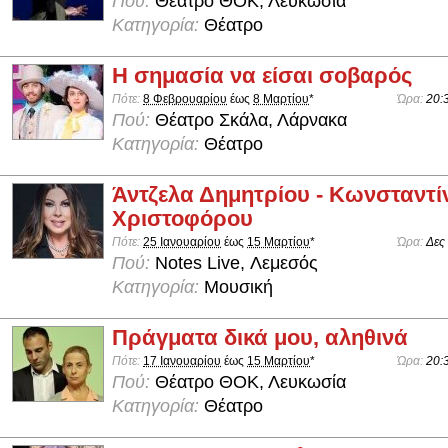
Πού:
Θέατρο ΘΟΚ, Λευκωσία
Κατηγορία:
Θέατρο
Η σημασία να είσαι σοβαρός
Πότε:
8 Φεβρουαρίου
έως
8 Μαρτίου
*
Ώρα:
20:
Πού:
Θέατρο Σκάλα, Λάρνακα
Κατηγορία:
Θέατρο
Άντζελα Δημητρίου - Κωνσταντί
Χριστοφόρου
Πότε:
25 Ιανουαρίου
έως
15 Μαρτίου
*
Ώρα:
Δες
Πού:
Notes Live, Λεμεσός
Κατηγορία:
Μουσική
Πράγματα δικά μου, αληθινά
Πότε:
17 Ιανουαρίου
έως
15 Μαρτίου
*
Ώρα:
20:
Πού:
Θέατρο ΘΟΚ, Λευκωσία
Κατηγορία:
Θέατρο