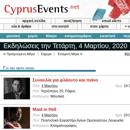
αρχική σελίδα
αναζήτηση
email alerts
νέα & άρθρα
στο κινητό
στον χάρτη
+ 
μουσική
χορός
θέατρο
κινηματογράφος
εικαστικά
περ
Εκδηλώσεις την Τετάρτη, 4 Μαρτίου, 2020
Φίλ
Προηγούμενη Μέρα
Σήμερα
Επόμενη Μέρα
Για μια μερα μονο
Συναυλία για φλάουτο και πιάνο
Πότε:
4 Μαρτίου
Ώρα:
19:
Πού:
Τεχνόπολις 20, Πάφος
Κατηγορία:
Μουσική
Maid in Hell
Πότε:
4 Μαρτίου
Ώρα:
20:
Πού:
Πολιτιστικό Εργαστήρι Αγίων Ομολογητών, Λευκωσία
Κατηγορία:
Κινηματογράφος