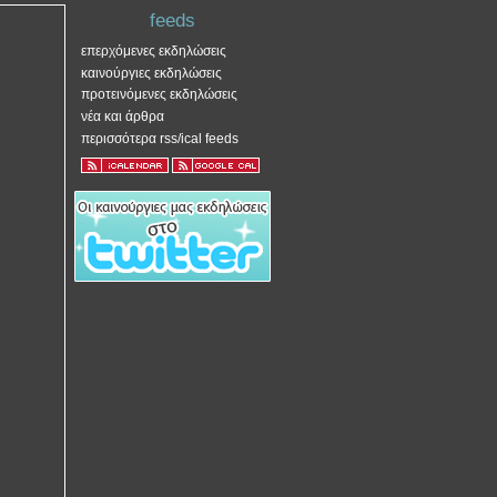
feeds
επερχόμενες εκδηλώσεις
καινούργιες εκδηλώσεις
προτεινόμενες εκδηλώσεις
νέα και άρθρα
περισσότερα rss/ical feeds