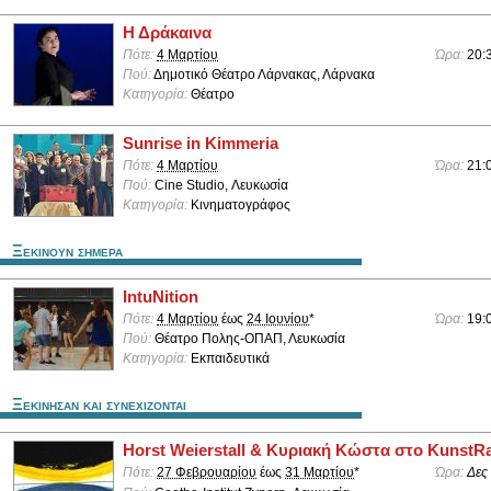
Η Δράκαινα
Πότε:
4 Μαρτίου
Ώρα:
20:
Πού:
Δημοτικό Θέατρο Λάρνακας, Λάρνακα
Κατηγορία:
Θέατρο
Sunrise in Kimmeria
Πότε:
4 Μαρτίου
Ώρα:
21:
Πού:
Cine Studio, Λευκωσία
Κατηγορία:
Κινηματογράφος
Ξεκινουν σημερα
IntuNition
Πότε:
4 Μαρτίου
έως
24 Ιουνίου
*
Ώρα:
19:
Πού:
Θέατρο Πολης-ΟΠΑΠ, Λευκωσία
Κατηγορία:
Εκπαιδευτικά
Ξεκινησαν και συνεχιζονται
Horst Weierstall & Κυριακή Κώστα στο Kunst
Πότε:
27 Φεβρουαρίου
έως
31 Μαρτίου
*
Ώρα:
Δες