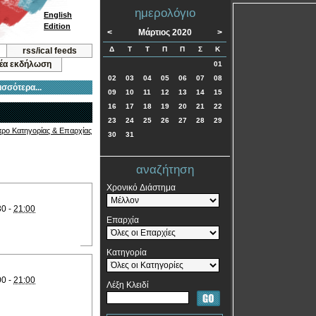
ημερολόγιο
English
Edition
<
Μάρτιος 2020
>
Δ
Τ
Τ
Π
Π
Σ
Κ
rss/ical feeds
νέα εκδήλωση
01
02
03
04
05
06
07
08
ισσότερα...
09
10
11
12
13
14
15
16
17
18
19
20
21
22
23
24
25
26
27
28
29
τρο Κατηγορίας & Επαρχίας
30
31
αναζήτηση
Χρονικό Διάστημα
30 -
21:00
Επαρχία
Κατηγορία
00 -
21:00
Λέξη Κλειδί