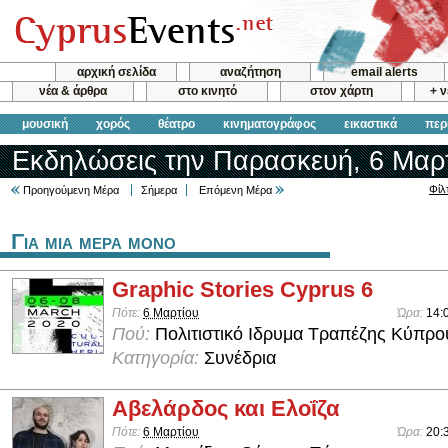
αρχική σελίδα
αναζήτηση
email alerts
νέα & άρθρα
στο κινητό
στον χάρτη
+ 
μουσική
χορός
θέατρο
κινηματογράφος
εικαστικά
περ
Εκδηλώσεις την Παρασκευή, 6 Μαρτ
Φίλ
Προηγούμενη Μέρα
Σήμερα
Επόμενη Μέρα
Για μια μερα μονο
Graphic Stories Cyprus 6
Πότε:
6 Μαρτίου
Ώρα:
14:
Πού:
Πολιτιστικό Ιδρυμα Τραπέζης Κύπρο
Κατηγορία:
Συνέδρια
Αβελάρδος και Ελοΐζα
Πότε:
6 Μαρτίου
Ώρα:
20: