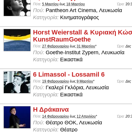
Πότε:
5 Μαρτίου
έως
18 Μαρτίου
Ώρα:
20:
Πού:
Pantheon Art Cinema, Λευκωσία
Κατηγορία:
Κινηματογράφος
Horst Weierstall & Κυριακή Κώ
KunstRaumGoethe
Πότε:
27 Φεβρουαρίου
έως
31 Μαρτίου
*
Ώρα:
Δες
Πού:
Goethe-Institut Zypern, Λευκωσία
Κατηγορία:
Εικαστικά
6 Limassol - Lossamil 6
Πότε:
19 Φεβρουαρίου
έως
9 Μαρτίου
*
Ώρα:
Δες
Πού:
Γκαλερί Γκλόρια, Λευκωσία
Κατηγορία:
Εικαστικά
Η Δράκαινα
Πότε:
14 Φεβρουαρίου
έως
12 Απριλίου
*
Ώρα:
20:
Πού:
Θέατρο ΘΟΚ, Λευκωσία
Κατηγορία:
Θέατρο