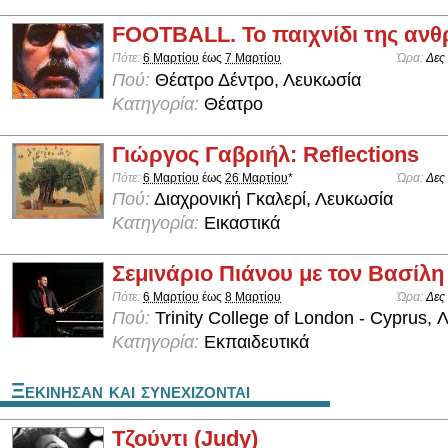
FOOTBALL. Το παιχνίδι της αν
Πότε:
6 Μαρτίου
έως
7 Μαρτίου
Ώρα:
Δες
Πού:
Θέατρο Δέντρο, Λευκωσία
Κατηγορία:
Θέατρο
Γιώργος Γαβριήλ: Reflections
Πότε:
6 Μαρτίου
έως
26 Μαρτίου
*
Ώρα:
Δες
Πού:
Διαχρονική Γκαλερί, Λευκωσία
Κατηγορία:
Εικαστικά
Σεμινάριο Πιάνου με τον Βασίλ
Πότε:
6 Μαρτίου
έως
8 Μαρτίου
Ώρα:
Δες
Πού:
Trinity College of London - Cyprus,
Κατηγορία:
Εκπαιδευτικά
Ξεκινησαν και συνεχιζονται
Τζούντι (Judy)