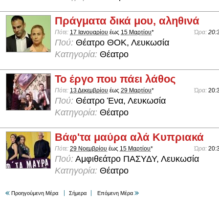
Πράγματα δικά μου, αληθινά
Πότε:
17 Ιανουαρίου
έως
15 Μαρτίου
*
Ώρα:
20:
Πού:
Θέατρο ΘΟΚ, Λευκωσία
Κατηγορία:
Θέατρο
Το έργο που πάει λάθος
Πότε:
13 Δεκεμβρίου
έως
29 Μαρτίου
*
Ώρα:
20:
Πού:
Θέατρο Ένα, Λευκωσία
Κατηγορία:
Θέατρο
Βάφ'τα μαύρα αλά Κυπριακά
Πότε:
29 Νοεμβρίου
έως
15 Μαρτίου
*
Ώρα:
20:
Πού:
Αμφιθεάτρο ΠΑΣΥΔΥ, Λευκωσία
Κατηγορία:
Θέατρο
Προηγούμενη Μέρα
Σήμερα
Επόμενη Μέρα