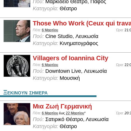
Πού:
Μαρκίδειο Θέατρο, Πάφος
Κατηγορία:
Θέατρο
Those Who Work (Ceux qui travai
Πότε:
6 Μαρτίου
Ώρα:
21:
Πού:
Cine Studio, Λευκωσία
Κατηγορία:
Κινηματογράφος
Villagers of Ioannina City
Πότε:
6 Μαρτίου
Ώρα:
22:
Πού:
Downtown Live, Λευκωσία
Κατηγορία:
Μουσική
Ξεκινουν σημερα
Μια Ζωή Γερμανική
Πότε:
6 Μαρτίου
έως
22 Μαρτίου
*
Ώρα:
20:
Πού:
Σατιρικό Θέατρο, Λευκωσία
Κατηγορία:
Θέατρο