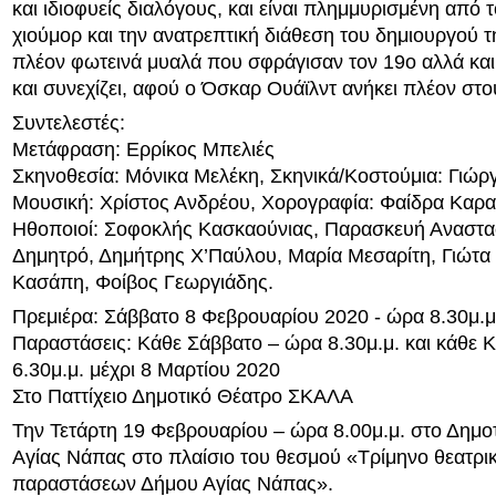
και ιδιοφυείς διαλόγους, και είναι πλημμυρισμένη από 
χιούμορ και την ανατρεπτική διάθεση του δημιουργού τ
πλέον φωτεινά μυαλά που σφράγισαν τον 19ο αλλά και
και συνεχίζει, αφού ο Όσκαρ Ουάϊλντ ανήκει πλέον στ
Συντελεστές:
Μετάφραση: Ερρίκος Μπελιές
Σκηνοθεσία: Μόνικα Μελέκη, Σκηνικά/Κοστούμια: Γιώρ
Μουσική: Χρίστος Ανδρέου, Χορογραφία: Φαίδρα Καρ
Ηθοποιοί: Σοφοκλής Κασκαούνιας, Παρασκευή Αναστα
Δημητρό, Δημήτρης Χ’Παύλου, Μαρία Μεσαρίτη, Γιώτα 
Κασάπη, Φοίβος Γεωργιάδης.
Πρεμιέρα: Σάββατο 8 Φεβρουαρίου 2020 - ώρα 8.30μ.μ
Παραστάσεις: Κάθε Σάββατο – ώρα 8.30μ.μ. και κάθε 
6.30μ.μ. μέχρι 8 Μαρτίου 2020
Στο Παττίχειο Δημοτικό Θέατρο ΣΚΑΛΑ
Την Τετάρτη 19 Φεβρουαρίου – ώρα 8.00μ.μ. στο Δημο
Αγίας Νάπας στο πλαίσιο του θεσμού «Τρίμηνο θεατρι
παραστάσεων Δήμου Αγίας Νάπας».