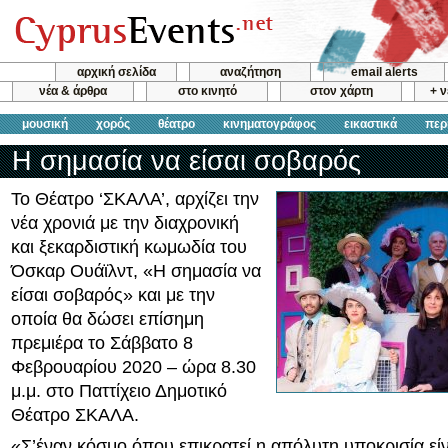
αρχική σελίδα
αναζήτηση
email alerts
νέα & άρθρα
στο κινητό
στον χάρτη
+ 
μουσική
χορός
θέατρο
κινηματογράφος
εικαστικά
περ
Η σημασία να είσαι σοβαρός
Το Θέατρο ‘ΣΚΑΛΑ’, αρχίζει την
νέα χρονιά με την διαχρονική
και ξεκαρδιστική κωμωδία του
Όσκαρ Ουάϊλντ, «Η σημασία να
είσαι σοβαρός» και με την
οποία θα δώσει επίσημη
πρεμιέρα το Σάββατο 8
Φεβρουαρίου 2020 – ώρα 8.30
μ.μ. στο Παττίχειο Δημοτικό
Θέατρο ΣΚΑΛΑ.
«Σ’έναν κόσμο όπου επικρατεί η απόλυτη υποκρισία εί