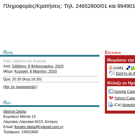
Πληροφορίες/Κρατήσεις: Τηλ. 24652800/01 και 99490
Ποτε
Εργαλεια
Μοιράσου την
Κάθε Σάββατο και Κυριακή
Από:
Σάββατο, 8 Φεβρουαρίου, 2020
Μέχρι:
Κυριακή, 8 Μαρτίου, 2020
Στείλ'το σε 
Ώρα: 20:30 (Κυρ:18:30)
Φύλαξε σε Ημ
(δες τις ημερομηνίες)
Google Cale
Yahoo! Cale
Που
iCal (
downl
Θέατρο Σκάλα
Κυριάκου Μάτση 15
Λάρνακα
,
Λάρνακα
6015
,
Κύπρος
Email:
theatro.skala@cytanet.com.cy
Τηλέφωνο: 24652800