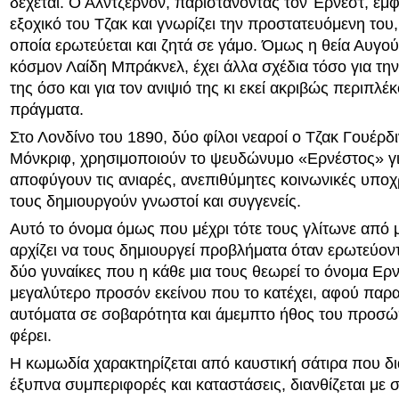
δέχεται. Ο Άλντζερνον, παριστάνοντας τον Έρνεστ, εμφ
εξοχικό του Τζακ και γνωρίζει την προστατευόμενη του,
οποία ερωτεύεται και ζητά σε γάμο. Όμως η θεία Αυγού
κόσμον Λαίδη Μπράκνελ, έχει άλλα σχέδια τόσο για την
της όσο και για τον ανιψιό της κι εκεί ακριβώς περιπλέκ
πράγματα.
Στο Λονδίνο του 1890, δύο φίλοι νεαροί ο Τζακ Γουέρδιν
Μόνκριφ, χρησιμοποιούν το ψευδώνυμο «Ερνέστος» γι
αποφύγουν τις ανιαρές, ανεπιθύμητες κοινωνικές υπο
τους δημιουργούν γνωστοί και συγγενείς.
Αυτό το όνομα όμως που μέχρι τότε τους γλίτωνε από 
αρχίζει να τους δημιουργεί προβλήματα όταν ερωτεύοντ
δύο γυναίκες που η κάθε μια τους θεωρεί το όνομα Ερ
μεγαλύτερο προσόν εκείνου που το κατέχει, αφού παρ
αυτόματα σε σοβαρότητα και άμεμπτο ήθος του προσ
φέρει.
Η κωμωδία χαρακτηρίζεται από καυστική σάτιρα που δ
έξυπνα συμπεριφορές και καταστάσεις, διανθίζεται με