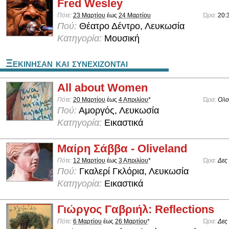
Fred Wesley
Πότε:
23 Μαρτίου
έως
24 Μαρτίου
Ώρα:
20:
Πού:
Θέατρο Δέντρο, Λευκωσία
Κατηγορία:
Μουσική
Ξεκινησαν και συνεχιζονται
All about Women
Πότε:
20 Μαρτίου
έως
4 Απριλίου
*
Ώρα:
Ολο
Πού:
Αμοργός, Λευκωσία
Κατηγορία:
Εικαστικά
Μαίρη Σάββα - Oliveland
Πότε:
12 Μαρτίου
έως
3 Απριλίου
*
Ώρα:
Δες
Πού:
Γκαλερί Γκλόρια, Λευκωσία
Κατηγορία:
Εικαστικά
Γιώργος Γαβριήλ: Reflections
Πότε:
6 Μαρτίου
έως
26 Μαρτίου
*
Ώρα:
Δες