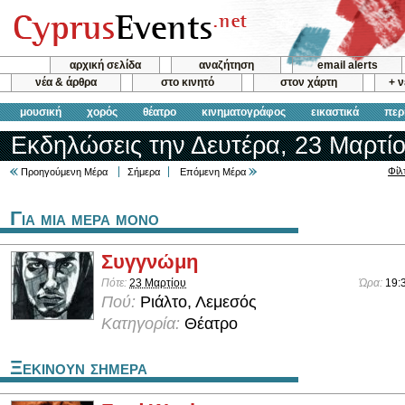
αρχική σελίδα
αναζήτηση
email alerts
νέα & άρθρα
στο κινητό
στον χάρτη
+ 
μουσική
χορός
θέατρο
κινηματογράφος
εικαστικά
περ
Εκδηλώσεις την Δευτέρα, 23 Μαρτίο
Φίλ
Προηγούμενη Μέρα
Σήμερα
Επόμενη Μέρα
Για μια μερα μονο
Συγγνώμη
Πότε:
23 Μαρτίου
Ώρα:
19:
Πού:
Ριάλτο, Λεμεσός
Κατηγορία:
Θέατρο
Ξεκινουν σημερα