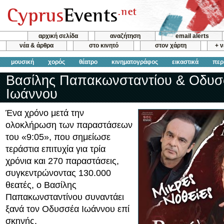
αρχική σελίδα
αναζήτηση
email alerts
νέα & άρθρα
στο κινητό
στον χάρτη
+ 
μουσική
χορός
θέατρο
κινηματογράφος
εικαστικά
περ
Βασίλης Παπακωνσταντίου & Οδυσ
Ιωάννου
Ένα χρόνο μετά την
ολοκλήρωση των παραστάσεων
του «9:05», που σημείωσε
τεράστια επιτυχία για τρία
χρόνια και 270 παραστάσεις,
συγκεντρώνοντας 130.000
θεατές, ο Βασίλης
Παπακωνσταντίνου συναντάει
ξανά τον Οδυσσέα Ιωάννου επί
σκηνής.