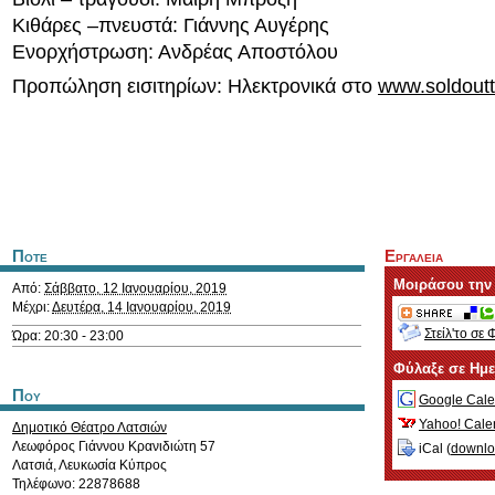
Κιθάρες –πνευστά: Γιάννης Αυγέρης
Ενορχήστρωση: Ανδρέας Αποστόλου
Προπώληση εισιτηρίων: Ηλεκτρονικά στο
www.soldoutt
Ποτε
Εργαλεια
Μοιράσου την
Από:
Σάββατο, 12 Ιανουαρίου, 2019
Μέχρι:
Δευτέρα, 14 Ιανουαρίου, 2019
Στείλ'το σε 
Ώρα: 20:30 - 23:00
Φύλαξε σε Ημ
Που
Google Cale
Yahoo! Cale
Δημοτικό Θέατρο Λατσιών
Λεωφόρος Γιάννου Κρανιδιώτη 57
iCal (
downl
Λατσιά
,
Λευκωσία
Κύπρος
Τηλέφωνο: 22878688