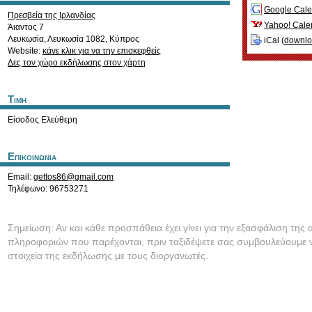
Google Cale
Πρεσβεία της Ιρλανδίας
Yahoo! Cale
Άιαντος 7
Λευκωσία
,
Λευκωσία
1082
,
Κύπρος
iCal (
downl
Website:
κάνε κλικ για να την επισκεφθείς
Δες τον χώρο εκδήλωσης στον χάρτη
Τιμη
Είσοδος Ελεύθερη
Επικοινωνια
Email:
gettos86@gmail.com
Τηλέφωνο: 96753271
Σημείωση: Αν και κάθε προσπάθεια έχει γίνει για την εξασφάλιση της 
πληροφοριών που παρέχονται, πριν ταξιδέψετε σας συμβουλεύουμε ν
στοιχεία της εκδήλωσης με τους διοργανωτές.