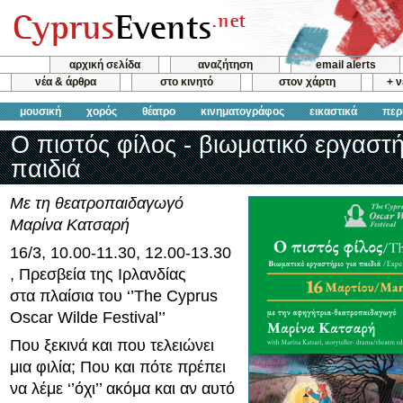
αρχική σελίδα
αναζήτηση
email alerts
νέα & άρθρα
στο κινητό
στον χάρτη
+ 
μουσική
χορός
θέατρο
κινηματογράφος
εικαστικά
περ
Ο πιστός φίλος - βιωματικό εργαστή
παιδιά
Με τη θεατροπαιδαγωγό
Μαρίνα Κατσαρή
16/3, 10.00-11.30, 12.00-13.30
, Πρεσβεία της Ιρλανδίας
στα πλαίσια του ‘’The Cyprus
Oscar Wilde Festival’’
Που ξεκινά και που τελειώνει
μια φιλία; Που και πότε πρέπει
να λέμε ‘’όχι’’ ακόμα και αν αυτό