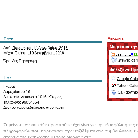
Ποτε
Εργαλεια
Μοιράσου την
Από:
Παρασκευή, 14 Δεκεμβρίου, 2018
Μέχρι:
Τετάρτη, 19 Δεκεμβρίου, 2018
Στείλ'το σε 
Ώρα: Δες Περιγραφή
Φύλαξε σε Ημ
Που
Google Cale
Yahoo! Cale
Γκαραζ
Αμμοχώστου 16
iCal (
downl
Λευκωσία
,
Λευκωσία
1016
,
Κύπρος
Τηλέφωνο: 99034654
Δες τον χώρο εκδήλωσης στον χάρτη
Σημείωση: Αν και κάθε προσπάθεια έχει γίνει για την εξασφάλιση της 
πληροφοριών που παρέχονται, πριν ταξιδέψετε σας συμβουλεύουμε ν
στοιχεία της εκδήλωσης με τους διοργανωτές.