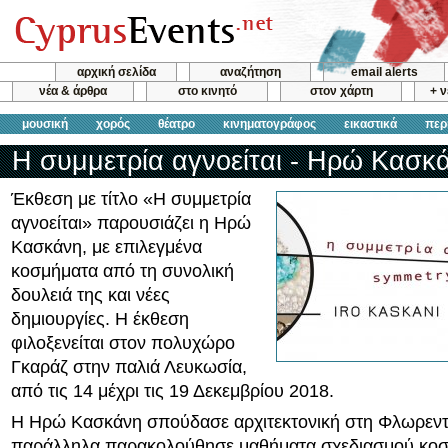
αρχική σελίδα
αναζήτηση
email alerts
νέα & άρθρα
στο κινητό
στον χάρτη
+ 
μουσική
χορός
θέατρο
κινηματογράφος
εικαστικά
περ
H συμμετρία αγνοείται - Ηρώ Κασκ
Έκθεση με τίτλο «Η συμμετρία
αγνοείται» παρουσιάζει η Ηρώ
Κασκάνη, με επιλεγμένα
κοσμήματα από τη συνολική
δουλειά της και νέες
δημιουργίες. Η έκθεση
φιλοξενείται στον πολυχώρο
Γκαράζ στην παλιά Λευκωσία,
από τις 14 μέχρι τις 19 Δεκεμβρίου 2018.
Η Ηρώ Κασκάνη σπούδασε αρχιτεκτονική στη Φλωρεντ
παράλληλα παρακολούθησε μαθήματα σχεδιασμού κοσ