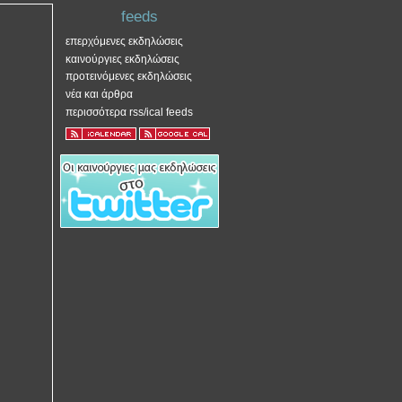
feeds
επερχόμενες εκδηλώσεις
καινούργιες εκδηλώσεις
προτεινόμενες εκδηλώσεις
νέα και άρθρα
περισσότερα rss/ical feeds