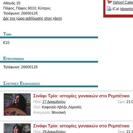
Yahoo! Cale
Αθηνάς 35
Πάφος
,
Πάφος
8010
,
Κύπρος
iCal (
downl
Τηλέφωνο: 26600126
Δες τον χώρο εκδήλωσης στον χάρτη
Τιμη
€10
Επικοινωνια
Τηλέφωνο: 26600126
Σχετικες Εκδηλωσεις
Σινάφι Τρίο: ιστορίες γυναικών στο Ρεμπέτικο
Πότε:
27 Δεκεμβρίου
Ώρα:
21:
Πού:
Καφενείο Αβόζο, Λεμεσός
Κατηγορία:
Μουσική
Σινάφι Τρίο: ιστορίες γυναικών στο Ρεμπέτικο
Πότε:
28 Δεκεμβρίου
Ώρα:
21: