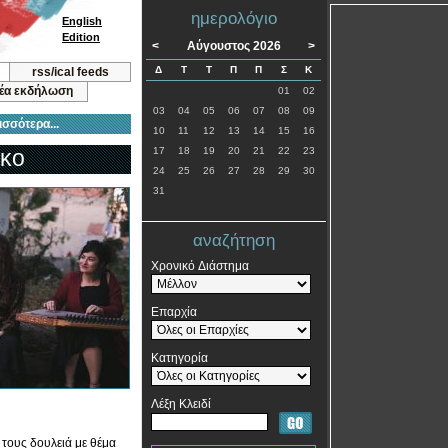
ημερολόγιο
English
Edition
<
Αύγουστος 2026
>
Δ
Τ
Τ
Π
Π
Σ
Κ
rss/ical feeds
νέα εκδήλωση
01
02
03
04
05
06
07
08
09
ισσότερα...
10
11
12
13
14
15
16
ικο
17
18
19
20
21
22
23
24
25
26
27
28
29
30
31
αναζήτηση
Χρονικό Διάστημα
Επαρχία
Κατηγορία
Λέξη Κλειδί
τους δουλειά με θέμα