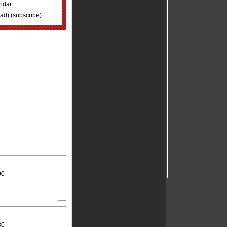
ndar
oad
) (
subscribe
)
00
30