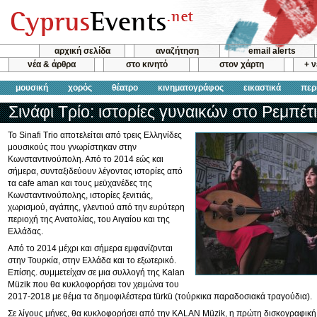
αρχική σελίδα
αναζήτηση
email alerts
νέα & άρθρα
στο κινητό
στον χάρτη
+ 
μουσική
χορός
θέατρο
κινηματογράφος
εικαστικά
περ
Σινάφι Τρίο: ιστορίες γυναικών στο Ρεμπέτ
Το Sinafi Trio αποτελείται από τρεις Ελληνίδες
μουσικούς που γνωρίστηκαν στην
Κωνσταντινούπολη. Από το 2014 εώς και
σήμερα, συνταξιδεύουν λέγοντας ιστορίες από
τα cafe aman και τους μεϋχανέδες της
Κωνσταντινούπολης, ιστορίες ξενιτιάς,
χωρισμού, αγάπης, γλεντιού από την ευρύτερη
περιοχή της Ανατολίας, του Αιγαίου και της
Ελλάδας.
Από το 2014 μέχρι και σήμερα εμφανίζονται
στην Τουρκία, στην Ελλάδα και το εξωτερικό.
Επίσης. συμμετείχαν σε μια συλλογή της Kalan
Müzik που θα κυκλοφορήσει τον χειμώνα του
2017-2018 με θέμα τα δημοφιλέστερα türkü (τούρκικα παραδοσιακά τραγούδια).
Σε λίγους μήνες, θα κυκλοφορήσει από την KALAN Müzik, η πρώτη δισκογραφική 