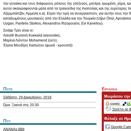
την γυναίκα και τους διάφορους ρόλους της (σύζυγος, μητέρα, ερωμένη, χήρα, ε
αυτοί σκιαγραφούνται μέσα από τα τραγούδια της Ανατολίας και της ευρύτερης π
Αζερμπαϊτζάν, Αρμενία κ.α). Είχαν την τιμή να συνεργαστούν, για αυτήν τους την δ
καταξιωμένους μουσικούς από την Ελλάδα και την Τουρκία (Uğur Önür, Apostolos
Uygan, Pantelis Stoikos, Alexandros Rizopoulos, Evi Kanellou).
Σινάφι Τρίο είναι οι:
Ασινέθ Φωτεινή Κοκκαλά (κανονάκι),
Μαρίνα Λιόντου Mohamend (ούτι),
Έλενα Μουδίρη Χασιώτου (φωνή - κρουστά)
Ποτε
Εργαλεια
Μοιράσου την
Σάββατο, 29 Δεκεμβρίου, 2018
Ώρα: Ξεκινά στις 20:30
Στείλ'το σε 
Φύλαξε σε Ημ
Που
Google Cale
ANANAs 8Bit