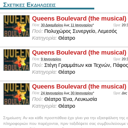
Σχετικες Εκδηλωσεις
Queens Boulevard (the musical)
Πότε:
30 Δεκεμβρίου
έως
11 Ιανουαρίου
*
Ώρα:
20:
Πού:
Πολυχώρος Συνεργείο, Λεμεσός
Κατηγορία:
Θέατρο
Queens Boulevard (the musical)
Πότε:
9 Ιανουαρίου
Ώρα:
20:
Πού:
Στέγη Γραμμάτων και Τεχνών, Πάφο
Κατηγορία:
Θέατρο
Queens Boulevard (the musical)
Πότε:
24 Ιανουαρίου
έως
30 Ιανουαρίου
*
Ώρα:
Δες
Πού:
Θέατρο Ένα, Λευκωσία
Κατηγορία:
Θέατρο
Σημείωση: Αν και κάθε προσπάθεια έχει γίνει για την εξασφάλιση της 
πληροφοριών που παρέχονται, πριν ταξιδέψετε σας συμβουλεύουμε ν