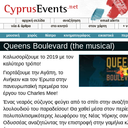
αρχική σελίδα
αναζήτηση
email alerts
νέα & άρθρα
στο κινητό
στον χάρτη
+ 
μουσική
χορός
θέατρο
κινηματογράφος
εικαστικά
περ
Queens Boulevard (the musical)
Καλωσορίζουμε το 2019 με τον
καλύτερο τρόπο!
Γιορτάζουμε την Αγάπη, το
Ανήκειν και τον Έρωτα στην
πανευρωπαϊκή πρεμιέρα του
έργου του Charles Mee!
Ένας νεαρός σύζυγος φεύγει από το σπίτι στην αναζή
λουλουδιού του παραδείσου! Θα χαθεί μέσα στον περί
πολυπολιτισμικότερης λεωφόρου της Νέας Υόρκης σαν
Οδυσσέας αναζητώντας την επιστροφή στην γαμήλια κ