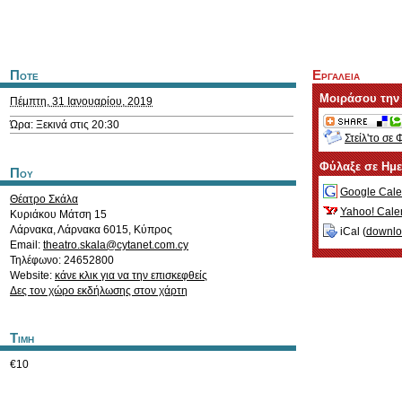
Ποτε
Εργαλεια
Μοιράσου την
Πέμπτη, 31 Ιανουαρίου, 2019
Ώρα: Ξεκινά στις 20:30
Στείλ'το σε 
Φύλαξε σε Ημ
Που
Google Cale
Θέατρο Σκάλα
Yahoo! Cale
Κυριάκου Μάτση 15
Λάρνακα
,
Λάρνακα
6015
,
Κύπρος
iCal (
downl
Email:
theatro.skala@cytanet.com.cy
Τηλέφωνο: 24652800
Website:
κάνε κλικ για να την επισκεφθείς
Δες τον χώρο εκδήλωσης στον χάρτη
Τιμη
€10