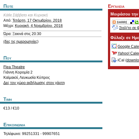
Ποτε
Εργαλεια
Μοιράσου την
Κάθε Σάββατο και Κυριακή
Από:
Τετάρτη, 17 Οκτωβρίου, 2018
Μέχρι:
Κυριακή, 4 Νοεμβρίου, 2018
Στείλ'το σε 
Ώρα: Ξεκινά στις 20:30
Φύλαξε σε Ημ
(δες τις ημερομηνίες)
Google Cale
Yahoo! Cale
Που
iCal (
downl
Flea Theatre
Γιάννη Κορομία 2
Καϊμακλί
,
Λευκωσία
Κύπρος
Δες τον χώρο εκδήλωσης στον χάρτη
Τιμη
€13 / €10
Επικοινωνια
Τηλέφωνο: 99251331 - 99907651