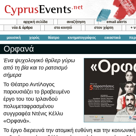
αρχική σελίδα
αναζήτηση
email alerts
νέα & άρθρα
στο κινητό
στον χάρτη
+ 
μουσική
χορός
θέατρο
κινηματογράφος
εικαστικά
περ
Ορφανά
Ένα ψυχολογικό θρίλερ γύρω
από τη βία και το ρατσισμό
σήμερα
Το Θέατρο ΑντίΛογος
παρουσιάζει το βραβευμένο
έργο του του Ιρλανδού
πολυμεταφρασμένου
συγγραφέα Ντένις Κέλλυ
«Ορφανά».
Το έργο διερευνά την ατομική ευθύνη και την κοινωνικ