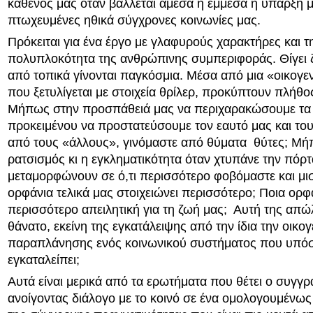
καθενός μας όταν βάλλεται άμεσα ή έμμεσα η ύπαρξή μ
πτωχευμένες ηθικά σύγχρονες κοινωνίες μας.
Πρόκειται για ένα έργο με γλαφυρούς χαρακτήρες και τ
πολυπλοκότητα της ανθρώπινης συμπεριφοράς. Θίγει 
από τοπικά γίνονται παγκόσμια. Μέσα από μια «οικογεν
που ξετυλίγεται με στοιχεία θρίλερ, προκύπτουν πλήθ
Μήπως στην προσπάθειά μας να περιχαρακώσουμε τα 
προκειμένου να προστατεύσουμε τον εαυτό μας και του
από τους «άλλους», γινόμαστε από θύματα θύτες; Μή
ρατσισμός κι η εγκληματικότητα όταν χτυπάνε την πόρτ
μεταμορφώνουν σε ό,τι περισσότερο φοβόμαστε και μι
ορφάνια τελικά μας στοιχειώνει περισσότερο; Ποια ορφά
περισσότερο απειλητική για τη ζωή μας; Αυτή της απώ
θάνατο, εκείνη της εγκατάλειψης από την ίδια την οικογ
παραπλάνησης ενός κοινωνικού συστήματος που υπόσχ
εγκαταλείπει;
Αυτά είναι μερικά από τα ερωτήματα που θέτει ο συγγρ
ανοίγοντας διάλογο με το κοινό σε ένα ομολογουμένως