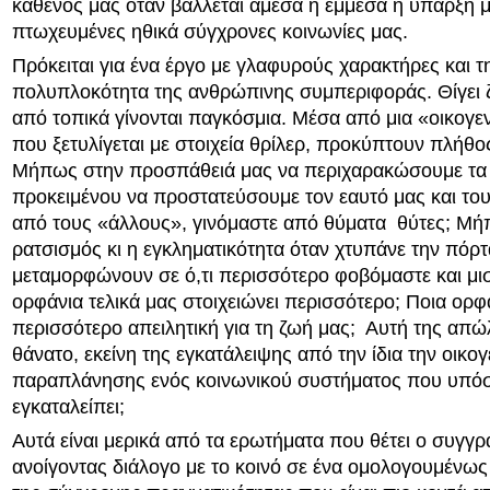
καθενός μας όταν βάλλεται άμεσα ή έμμεσα η ύπαρξή μ
πτωχευμένες ηθικά σύγχρονες κοινωνίες μας.
Πρόκειται για ένα έργο με γλαφυρούς χαρακτήρες και τ
πολυπλοκότητα της ανθρώπινης συμπεριφοράς. Θίγει 
από τοπικά γίνονται παγκόσμια. Μέσα από μια «οικογεν
που ξετυλίγεται με στοιχεία θρίλερ, προκύπτουν πλήθ
Μήπως στην προσπάθειά μας να περιχαρακώσουμε τα 
προκειμένου να προστατεύσουμε τον εαυτό μας και του
από τους «άλλους», γινόμαστε από θύματα θύτες; Μή
ρατσισμός κι η εγκληματικότητα όταν χτυπάνε την πόρτ
μεταμορφώνουν σε ό,τι περισσότερο φοβόμαστε και μι
ορφάνια τελικά μας στοιχειώνει περισσότερο; Ποια ορφά
περισσότερο απειλητική για τη ζωή μας; Αυτή της απώ
θάνατο, εκείνη της εγκατάλειψης από την ίδια την οικογ
παραπλάνησης ενός κοινωνικού συστήματος που υπόσχ
εγκαταλείπει;
Αυτά είναι μερικά από τα ερωτήματα που θέτει ο συγγρ
ανοίγοντας διάλογο με το κοινό σε ένα ομολογουμένως