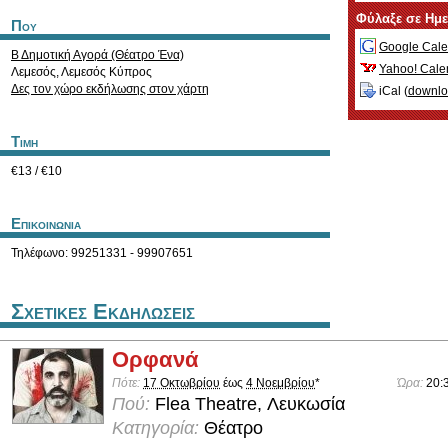
Φύλαξε σε Ημ
Που
Google Cale
Β Δημοτική Αγορά (Θέατρο Ένα)
Yahoo! Cale
Λεμεσός
,
Λεμεσός
Κύπρος
Δες τον χώρο εκδήλωσης στον χάρτη
iCal (
downl
Τιμη
€13 / €10
Επικοινωνια
Τηλέφωνο: 99251331 - 99907651
Σχετικες Εκδηλωσεις
Ορφανά
Πότε:
17 Οκτωβρίου
έως
4 Νοεμβρίου
*
Ώρα:
20:
Πού:
Flea Theatre, Λευκωσία
Κατηγορία:
Θέατρο