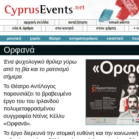
αρχική σελίδα
αναζήτηση
email alerts
νέα & άρθρα
στο κινητό
στον χάρτη
+ 
μουσική
χορός
θέατρο
κινηματογράφος
εικαστικά
περ
Ορφανά
Ένα ψυχολογικό θρίλερ γύρω
από τη βία και το ρατσισμό
σήμερα
Το Θέατρο ΑντίΛογος
παρουσιάζει το βραβευμένο
έργο του του Ιρλανδού
πολυμεταφρασμένου
συγγραφέα Ντένις Κέλλυ
«Ορφανά».
Το έργο διερευνά την ατομική ευθύνη και την κοινωνικ