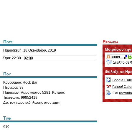
Ποτε
Εργαλεια
Μοιράσου την
Παρασκευή, 18 Οκτωβρίου, 2019
Ώρα: 22:30 -
02:00
Στείλ'το σε 
Φύλαξε σε Ημ
Που
Google Cale
Κουρσάρος Rock Bar
Yahoo! Cale
Περνέρας 98
Παραλίμνι
,
Αμμόχωστος
5281
,
Κύπρος
iCal (
downl
Τηλέφωνο: 99852419
Δες τον χώρο εκδήλωσης στον χάρτη
Τιμη
€10