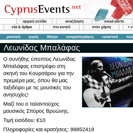
αρχική σελίδα
αναζήτηση
email alerts
νέα & άρθρα
στο κινητό
στον χάρτη
+ 
μουσική
χορός
θέατρο
κινηματογράφος
εικαστικά
περ
Λεωνίδας Μπαλάφας
Ο συνήθης ύποπτος Λεωνίδας
Μπαλάφας επιστρέφει στη
σκηνή του Κουρσάρου για την
πρεμιέρα μας, όπου θα μας
ταξιδέψει με τις μουσικές του
ανησυχίες!
Μαζί του ο ταλαντούχος
μουσικός Σπύρος Βρυώνης.
Τιμή εισόδου: €10
Πληροφορίες και κρατήσεις: 99852419