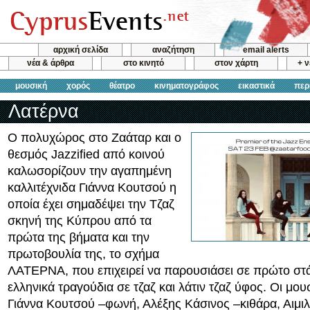
αρχική σελίδα
αναζήτηση
email alerts
νέα & άρθρα
στο κινητό
στον χάρτη
+ 
μουσική
χορός
θέατρο
κινηματογράφος
εικαστικά
περ
Λατέρνα
Ο πολυχώρος στο Ζαάταρ και ο
θεσμός Jazzified από κοινού
καλωσορίζουν την αγαπημένη
καλλιτέχνιδα Γιάννα Κουτσού η
οποία έχει σημαδέψει την Τζαζ
σκηνή της Κύπρου από τα
πρώτα της βήματα και την
πρωτοβουλία της, το σχήμα
ΛΑΤΕΡΝΑ, που επιχειρεί να παρουσιάσει σε πρώτο στ
ελληνικά τραγούδια σε τζαζ και λάτιν τζαζ ύφος. Οι μουσι
Γιάννα Κουτσού –φωνή, Αλέξης Κάσινος –κιθάρα, Αιμιλ