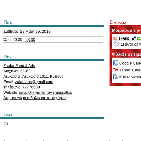
Ποτε
Εργαλεια
Μοιράσου την
Σάββατο, 23 Μαρτίου, 2019
Ώρα: 20:30 -
23:30
Στείλ'το σε 
Φύλαξε σε Ημ
Που
Google Cale
Zaatar Food & Arts
Yahoo! Cale
Αισχύλου 61-63
Λευκωσία
,
Λευκωσία
1011
,
Κύπρος
iCal (
downl
Email:
zatarcons@gmail.com
Τηλέφωνο: 77776600
Website:
κάνε κλικ για να την επισκεφθείς
Δες τον χώρο εκδήλωσης στον χάρτη
Τιμη
€5