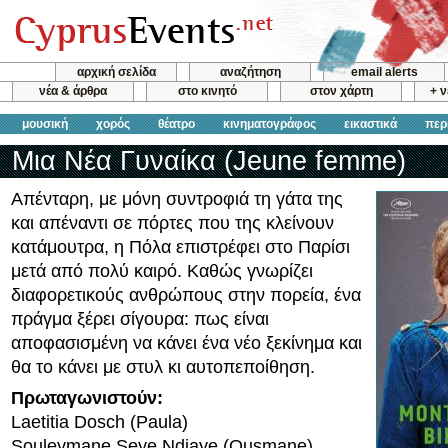
αρχική σελίδα
αναζήτηση
email alerts
νέα & άρθρα
στο κινητό
στον χάρτη
+ 
μουσική
χορός
θέατρο
κινηματογράφος
εικαστικά
περ
Μια Νέα Γυναίκα (Jeune femme)
Απένταρη, με μόνη συντροφιά τη γάτα της
και απέναντι σε πόρτες που της κλείνουν
κατάμουτρα, η Πόλα επιστρέφει στο Παρίσι
μετά από πολύ καιρό. Καθώς γνωρίζει
διαφορετικούς ανθρώπους στην πορεία, ένα
πράγμα ξέρει σίγουρα: πως είναι
αποφασισμένη να κάνει ένα νέο ξεκίνημα και
θα το κάνει με στυλ κι αυτοπεποίθηση.
Πρωταγωνιστούν:
Laetitia Dosch (Paula)
Souleymane Seye Ndiaye (Ousmane)