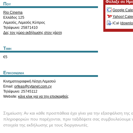
Φύλαξε σε Ημ
Που
Google Cale
Rio Cinema
Yahoo! Cale
Ελλάδος 125
Λεμεσός
,
Λεμεσός
Κύπρος
iCal (
downl
Τηλέφωνο: 25871410
Δες τον χώρο εκδήλωσης στον χάρτη
Τιμη
€5
Επικοινωνια
Κινηματογραφική Λέσχη Λεμεσού
Email:
orfeas@cytanet.com.cy
Τηλέφωνο: 25745112
Website:
κάνε κλικ για να την επισκεφθείς
Σημείωση: Αν και κάθε προσπάθεια έχει γίνει για την εξασφάλιση της 
πληροφοριών που παρέχονται, πριν ταξιδέψετε σας συμβουλεύουμε ν
στοιχεία της εκδήλωσης με τους διοργανωτές.