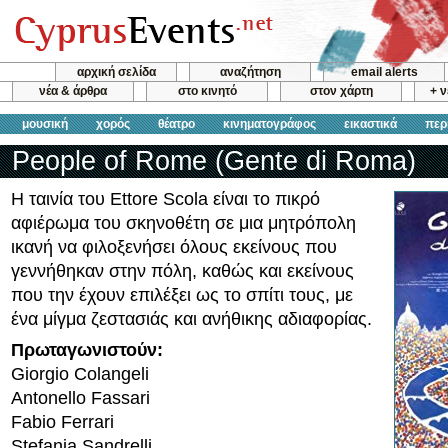
αρχική σελίδα
αναζήτηση
email alerts
νέα & άρθρα
στο κινητό
στον χάρτη
+ 
μουσική
χορός
θέατρο
κινηματογράφος
εικαστικά
περ
People of Rome (Gente di Roma)
Η ταινία του Ettore Scola είναι το πικρό
αφιέρωμα του σκηνοθέτη σε μια μητρόπολη
ικανή να φιλοξενήσει όλους εκείνους που
γεννήθηκαν στην πόλη, καθώς και εκείνους
που την έχουν επιλέξει ως το σπίτι τους, με
ένα μίγμα ζεστασιάς και ανήθικης αδιαφορίας.
Πρωταγωνιστούν:
Giorgio Colangeli
Antonello Fassari
Fabio Ferrari
Stefania Sandrelli