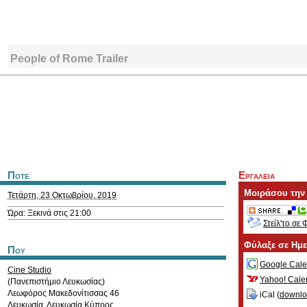
People of Rome Trailer
Ποτε
Εργαλεια
Μοιράσου την
Τετάρτη, 23 Οκτωβρίου, 2019
Ώρα: Ξεκινά στις 21:00
Στείλ'το σε 
Φύλαξε σε Ημ
Που
Google Cale
Cine Studio
Yahoo! Cale
(Πανεπιστήμιο Λευκωσίας)
Λεωφόρος Μακεδονίτισσας 46
iCal (
downl
Λευκωσία
,
Λευκωσία
Κύπρος