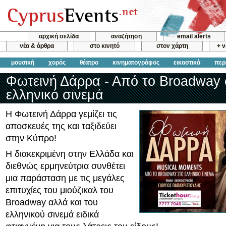
αρχική σελίδα
αναζήτηση
email alerts
νέα & άρθρα
στο κινητό
στον χάρτη
+ 
μουσική
χορός
θέατρο
κινηματογράφος
εικαστικά
περ
Φωτεινή Δάρρα - Από το Broadway 
ελληνικό σινεμά
Η Φωτεινή Δάρρα γεμίζει τις
αποσκευές της και ταξιδεύει
στην Κύπρο!
Η διακεκριμένη στην Ελλάδα και
διεθνώς ερμηνεύτρια συνθέτει
μια παράσταση με τις μεγάλες
επιτυχίες του μιούζικαλ του
Broadway αλλά και του
ελληνικού σινεμά ειδικά