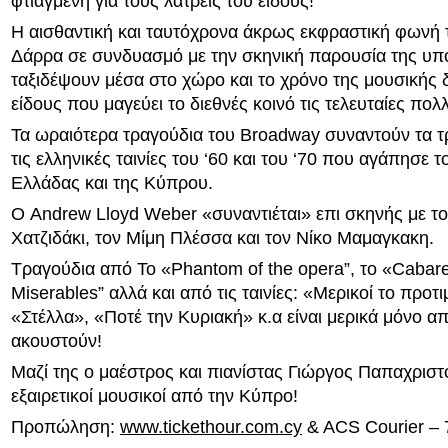
φτιαγμένη για τους λάτρεις του είδους!
Η αισθαντική και ταυτόχρονα άκρως εκφραστική φωνή 
Δάρρα σε συνδυασμό με την σκηνική παρουσία της υπ
ταξιδέψουν μέσα στο χώρο και το χρόνο της μουσικής 
είδους που μαγεύει το διεθνές κοινό τις τελευταίες πολλ
Τα ωραιότερα τραγούδια του Broadway συναντούν τα 
τις ελληνικές ταινίες του ‘60 και του ‘70 που αγάπησε τ
Ελλάδας και της Κύπρου.
Ο Andrew Lloyd Weber «συναντιέται» επι σκηνής με τ
Χατζιδάκι, τον Μίμη Πλέσσα και τον Νίκο Μαμαγκακη.
Τραγούδια από Το «Phantom of the opera”, το «Cabaret
Miserables” αλλά και από τις ταινίες: «Μερικοί το προτ
«Στέλλα», «Ποτέ την Κυριακή» κ.α είναι μερικά μόνο α
ακουστούν!
Μαζί της ο μαέστρος και πιανίστας Γιώργος Παπαχριστ
εξαιρετικοί μουσικοί από την Κύπρο!
Προπώληση:
www.tickethour.com.cy
& ACS Courier – 