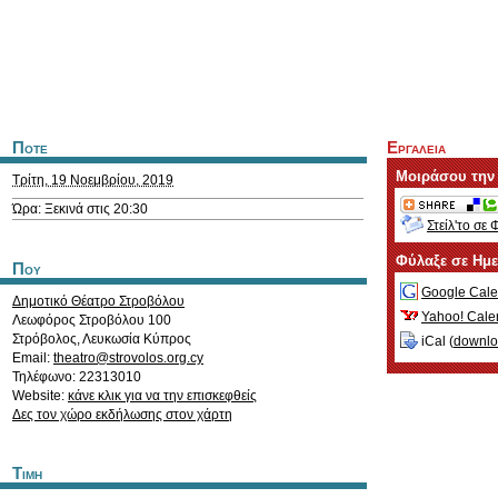
Ποτε
Εργαλεια
Μοιράσου την
Τρίτη, 19 Νοεμβρίου, 2019
Ώρα: Ξεκινά στις 20:30
Στείλ'το σε 
Φύλαξε σε Ημ
Που
Google Cale
Δημοτικό Θέατρο Στροβόλου
Yahoo! Cale
Λεωφόρος Στροβόλου 100
Στρόβολος
,
Λευκωσία
Κύπρος
iCal (
downl
Email:
theatro@strovolos.org.cy
Τηλέφωνο: 22313010
Website:
κάνε κλικ για να την επισκεφθείς
Δες τον χώρο εκδήλωσης στον χάρτη
Τιμη