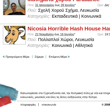
Πότε:
31 Ιανουαρίου
έως
28 Ιουνίου
*
Ώρα:
Δες
Πού:
Σχολή Χορού Σχήμα, Λευκωσία
Κατηγορίες:
Εκπαιδευτικά | Κοινωνικά
Nicosia Horrible Hash House Har
Πότε:
22 Νοεμβρίου
έως
16 Ιουνίου
*
Ώρα:
19:
Πού:
Πολλαπλοί Χώροι, Λευκωσία
Κατηγορίες:
Κοινωνικά | Αθλητικά
Προηγούμενη Μέρα
Σήμερα
Επόμενη Μέρα
Καλωσορίσατε στο CyprusEvents.net, την Κυπριακή πύλη με νέα και πληροφο
κοινωνικές, μουσικές και όλες τις άλλες εκδηλώσεις στην Κύπρο.
πληροφορίες
επικοινωνία
© 2008