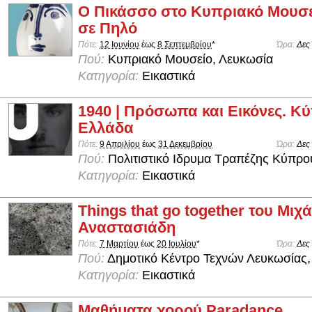
Ο Πικάσσο στο Κυπριακό Μουσε
σε Πηλό
Πότε:
12 Ιουνίου
έως
8 Σεπτεμβρίου
*
Ώρα:
Δες
Πού:
Κυπριακό Μουσείο, Λευκωσία
Κατηγορία:
Εικαστικά
1940 | Πρόσωπα και Εικόνες. Κύ
Ελλάδα
Πότε:
9 Απριλίου
έως
31 Δεκεμβρίου
Ώρα:
Δες
Πού:
Πολιτιστικό Ιδρυμα Τραπέζης Κύπρο
Κατηγορία:
Εικαστικά
Things that go together του Μιχ
Αναστασιάδη
Πότε:
7 Μαρτίου
έως
20 Ιουλίου
*
Ώρα:
Δες
Πού:
Δημοτικό Κέντρο Τεχνών Λευκωσίας,
Κατηγορία:
Εικαστικά
Μαθήματα χορού Paradance