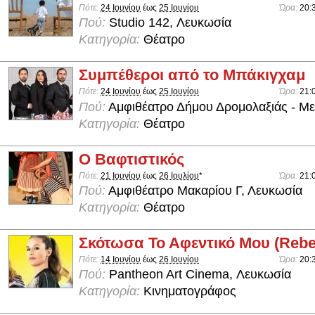
Πότε:
24 Ιουνίου
έως
25 Ιουνίου
Ώρα:
20:
Πού:
Studio 142, Λευκωσία
Κατηγορία:
Θέατρο
Συμπέθεροι από το Μπάκιγχαμ
Πότε:
24 Ιουνίου
έως
25 Ιουνίου
Ώρα:
21:
Πού:
Αμφιθέατρο Δήμου Δρομολαξιάς - Με
Κατηγορία:
Θέατρο
Ο Βαφτιστικός
Πότε:
21 Ιουνίου
έως
26 Ιουλίου
*
Ώρα:
21:
Πού:
Αμφιθέατρο Μακαρίου Γ, Λευκωσία
Κατηγορία:
Θέατρο
Σκότωσα Το Αφεντικό Μου (Rebe
Πότε:
14 Ιουνίου
έως
26 Ιουνίου
Ώρα:
20:
Πού:
Pantheon Art Cinema, Λευκωσία
Κατηγορία:
Κινηματογράφος