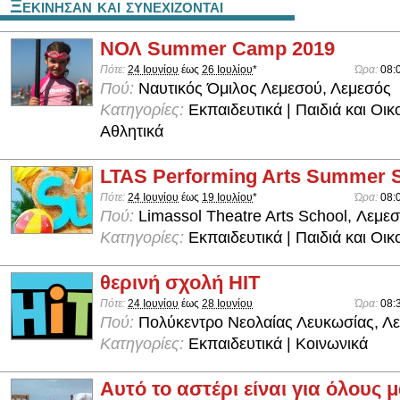
Ξεκινησαν και συνεχιζονται
ΝΟΛ Summer Camp 2019
Πότε:
24 Ιουνίου
έως
26 Ιουλίου
*
Ώρα:
08:
Πού:
Ναυτικός Όμιλος Λεμεσού, Λεμεσός
Κατηγορίες:
Εκπαιδευτικά | Παιδιά και Οικο
Αθλητικά
LTAS Performing Arts Summer 
Πότε:
24 Ιουνίου
έως
19 Ιουλίου
*
Ώρα:
08:
Πού:
Limassol Theatre Arts School, Λεμε
Κατηγορίες:
Εκπαιδευτικά | Παιδιά και Οικ
θερινή σχολή ΗΙΤ
Πότε:
24 Ιουνίου
έως
28 Ιουνίου
Ώρα:
08:
Πού:
Πολύκεντρο Νεολαίας Λευκωσίας, Λ
Κατηγορίες:
Εκπαιδευτικά | Κοινωνικά
Αυτό το αστέρι είναι για όλους 