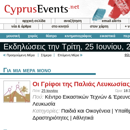
αρχική σελίδα
αναζήτηση
email alerts
νέα & άρθρα
στο κινητό
στον χάρτη
+ 
μουσική
χορός
θέατρο
κινηματογράφος
εικαστικά
περ
Εκδηλώσεις την Τρίτη, 25 Ιουνίου, 
Φίλ
Προηγούμενη Μέρα
Σήμερα
Επόμενη Μέρα
Για μια μερα μονο
Οι Γρίφοι της Παλιάς Λευκωσίας
Πότε:
25 Ιουνίου
Ώρα:
18:
Πού:
Κέντρο Εικαστικών Τεχνών & Έρευν
Λευκωσία
Κατηγορίες:
Παιδιά και Οικογένεια | Υπαίθ
Δραστηριότητες | Αθλητικά