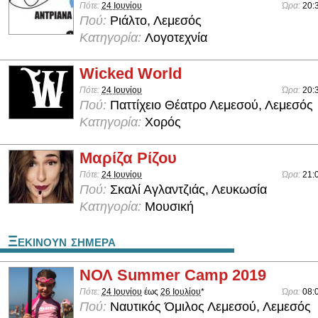
Πότε:
24 Ιουνίου
Ώρα:
20:
Πού:
Ριάλτο, Λεμεσός
Κατηγορία:
Λογοτεχνία
Wicked World
Πότε:
24 Ιουνίου
Ώρα:
20:
Πού:
Παττίχειο Θέατρο Λεμεσού, Λεμεσός
Κατηγορία:
Χορός
Μαρίζα Ρίζου
Πότε:
24 Ιουνίου
Ώρα:
21:
Πού:
Σκαλί Αγλαντζιάς, Λευκωσία
Κατηγορία:
Μουσική
Ξεκινουν σημερα
ΝΟΛ Summer Camp 2019
Πότε:
24 Ιουνίου
έως
26 Ιουλίου
*
Ώρα:
08:
Πού:
Ναυτικός Όμιλος Λεμεσού, Λεμεσός