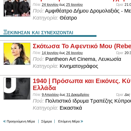
Πότε:
24 Ιουνίου
έως
25 Ιουνίου
Ώρα:
21:
Πού:
Αμφιθέατρο Δήμου Δρομολαξιάς - Με
Κατηγορία:
Θέατρο
Ξεκινησαν και συνεχιζονται
Σκότωσα Το Αφεντικό Μου (Rebe
Πότε:
14 Ιουνίου
έως
26 Ιουνίου
Ώρα:
20:
Πού:
Pantheon Art Cinema, Λευκωσία
Κατηγορία:
Κινηματογράφος
1940 | Πρόσωπα και Εικόνες. Κύ
Ελλάδα
Πότε:
9 Απριλίου
έως
31 Δεκεμβρίου
Ώρα:
Δες
Πού:
Πολιτιστικό Ιδρυμα Τραπέζης Κύπρο
Κατηγορία:
Εικαστικά
Προηγούμενη Μέρα
Σήμερα
Επόμενη Μέρα