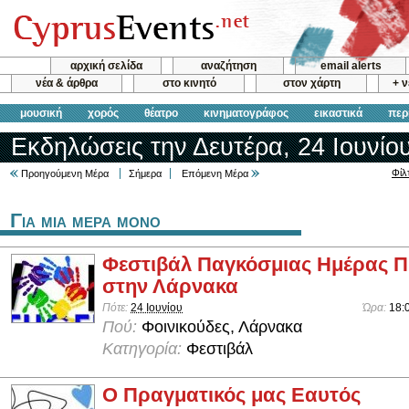
αρχική σελίδα
αναζήτηση
email alerts
νέα & άρθρα
στο κινητό
στον χάρτη
+ 
μουσική
χορός
θέατρο
κινηματογράφος
εικαστικά
περ
Εκδηλώσεις την Δευτέρα, 24 Ιουνίο
Φίλ
Προηγούμενη Μέρα
Σήμερα
Επόμενη Μέρα
Για μια μερα μονο
Φεστιβάλ Παγκόσμιας Ημέρας 
στην Λάρνακα
Πότε:
24 Ιουνίου
Ώρα:
18:
Πού:
Φοινικούδες, Λάρνακα
Κατηγορία:
Φεστιβάλ
Ο Πραγματικός μας Εαυτός