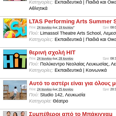
Κατηγορίες:
Εκπαιδευτικά | Παιδιά και Οικο
Αθλητικά
LTAS Performing Arts Summer 
Πότε:
24 Ιουνίου
έως
19 Ιουλίου
*
Ώρα:
08:
Πού:
Limassol Theatre Arts School, Λεμε
Κατηγορίες:
Εκπαιδευτικά | Παιδιά και Οικ
θερινή σχολή ΗΙΤ
Πότε:
24 Ιουνίου
έως
28 Ιουνίου
Ώρα:
08:
Πού:
Πολύκεντρο Νεολαίας Λευκωσίας, Λ
Κατηγορίες:
Εκπαιδευτικά | Κοινωνικά
Αυτό το αστέρι είναι για όλους 
Πότε:
24 Ιουνίου
έως
25 Ιουνίου
Ώρα:
20:
Πού:
Studio 142, Λευκωσία
Κατηγορία:
Θέατρο
Συμπέθεροι από το Μπάκιγχαμ