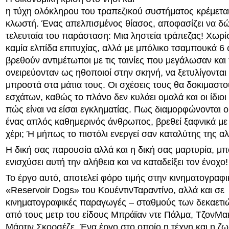
η τύχη ολόκληρου του τραπεζικού συστήματος κρέμεται
κλωστή. Ένας απελπισμένος θίασος, αποφασίζει να δώ
τελευταία του παράσταση: Μια ληστεία τράπεζας! Χωρί
καμία ελπίδα επιτυχίας, αλλά με μπόλικο τσαμπουκά 6 
βρεθούν αντιμέτωποι με τις ταινίες που μεγάλωσαν και
ονειρεύονταν ως ηθοποιοί στην σκηνή, να ξετυλίγονται
μπροστά στα μάτια τους. Οι σχέσεις τους θα δοκιμαστο
εσχάτων, καθώς το πλάνο δεν κυλάει ομαλά και οι ίδιοι
πώς είναι να είσαι εγκληματίας. Πως διαμορφώνονται ο
ένας απλός καθημερινός άνθρωπος, βρεθεί ξαφνικά με 
χέρι; Ή μήπως το πιστόλι ενεργεί σαν καταλύτης της αλ
Η δική σας παρουσία αλλά και η δική σας μαρτυρία, μπ
ενισχύσει αυτή την αλήθεια και να καταδείξει τον ένοχο!
Το έργο αυτό, αποτελεί φόρο τιμής στην κινηματογραφικ
«Reservoir Dogs» του ΚουέντινΤαραντίνο, αλλά και σε
κινηματογραφικές παραγωγές – σταθμούς των δεκαετιώ
από τους μετρ του είδους Μπράϊαν ντε Πάλμα, ΤζονΜακ
Μάρτιν Σκορσέζε. Ένα έργο στο οποίο η τέχνη και η ζ