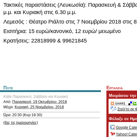
Τακτικές παραστάσεις (Λευκωσία): Παρασκευή & Σάββα
μ.μ. και Κυριακή στις 6.30 μ.μ.
Λεμεσός : Θέατρο Ριάλτο στις 7 Νοεμβρίου 2018 στις 8
Εισιτήρια: 15 ευρώ/κανονικό, 12 ευρώ/ μειωμένο
Κρατήσεις: 22818999 & 99621845
Ποτε
Εργαλεια
Μοιράσου την
Κάθε Παρασκευή, Σάββατο και Κυριακή
Από:
Παρασκευή, 19 Οκτωβρίου, 2018
Μέχρι:
Κυριακή, 25 Νοεμβρίου, 2018
Στείλ'το σε 
Ώρα: 20:30 (Κυρ:18:30)
Φύλαξε σε Ημ
(δες τις ημερομηνίες)
Google Cale
Yahoo! Cale