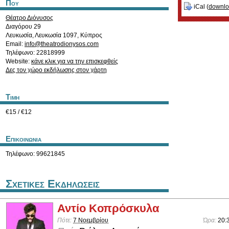
Που
iCal (
downl
Θέατρο Διόνυσος
Διαγόρου 29
Λευκωσία
,
Λευκωσία
1097
,
Κύπρος
Email:
info@theatrodionysos.com
Τηλέφωνο: 22818999
Website:
κάνε κλικ για να την επισκεφθείς
Δες τον χώρο εκδήλωσης στον χάρτη
Τιμη
€15 / €12
Επικοινωνια
Τηλέφωνο: 99621845
Σχετικες Εκδηλωσεις
Αντίο Κοπρόσκυλα
Πότε:
7 Νοεμβρίου
Ώρα:
20: