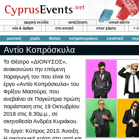
αρχική σελίδα
αναζήτηση
email alerts
νέα & άρθρα
στο κινητό
στον χάρτη
+ 
μουσική
χορός
θέατρο
κινηματογράφος
εικαστικά
περ
Αντίο Κοπρόσκυλα
Το Θέατρο «ΔΙΟΝΥΣΟΣ»,
ανακοινώνει την επόμενη
παραγωγή του που είναι το
έργο «Αντίο Κοπρόσκυλα» του
Φρίξου Μασούρα, που
ανεβαίνει σε Παγκύπρια πρώτη
παράσταση στις 19 Οκτωβρίου
2018 στις 8.30μ.μ., σε
σκηνοθεσία Ανδρέα Κυριάκου.
Το έργο: Κύπρος 2013. Άνοιξη.
Η οικονομική κρίση στο νησί και