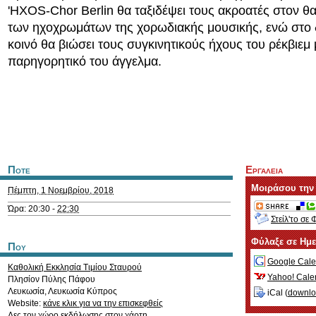
'HXOS-Chor Berlin θα ταξιδέψει τους ακροατές στον 
των ηχοχρωμάτων της χορωδιακής μουσικής, ενώ στο 
κοινό θα βιώσει τους συγκινητικούς ήχους του ρέκβιεμ 
παρηγορητικό του άγγελμα.
Ποτε
Εργαλεια
Μοιράσου την
Πέμπτη, 1 Νοεμβρίου, 2018
Ώρα: 20:30 -
22:30
Στείλ'το σε 
Φύλαξε σε Ημ
Που
Google Cale
Καθολική Εκκλησία Τιμίου Σταυρού
Yahoo! Cale
Πλησίον Πύλης Πάφου
Λευκωσία
,
Λευκωσία
Κύπρος
iCal (
downl
Website:
κάνε κλικ για να την επισκεφθείς
Δες τον χώρο εκδήλωσης στον χάρτη