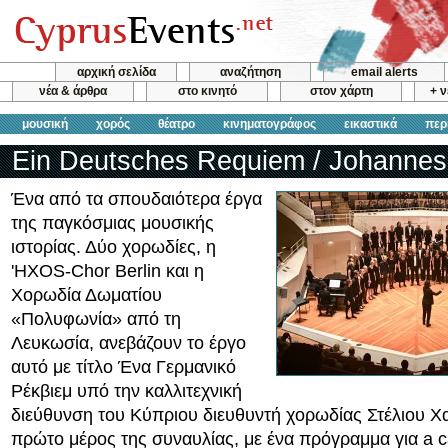
αρχική σελίδα
αναζήτηση
email alerts
νέα & άρθρα
στο κινητό
στον χάρτη
+ 
μουσική
χορός
θέατρο
κινηματογράφος
εικαστικά
περ
Ein Deutsches Requiem / Johanne
Ένα από τα σπουδαιότερα έργα
της παγκόσμιας μουσικής
ιστορίας. Δύο χορωδίες, η
'HXOS-Chor Berlin και η
Χορωδία Δωματίου
«Πολυφωνία» από τη
Λευκωσία, ανεβάζουν το έργο
αυτό με τίτλο Ένα Γερμανικό
Ρέκβιεμ υπό την καλλιτεχνική
διεύθυνση του Κύπριου διευθυντή χορωδίας Στέλιου Χ
πρώτο μέρος της συναυλίας, με ένα πρόγραμμα για a ca