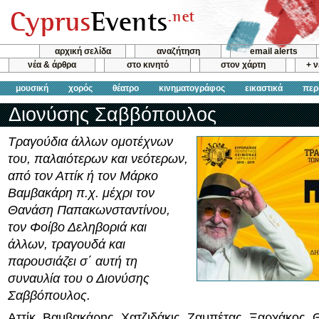
αρχική σελίδα
αναζήτηση
email alerts
νέα & άρθρα
στο κινητό
στον χάρτη
+ 
μουσική
χορός
θέατρο
κινηματογράφος
εικαστικά
περ
Διονύσης Σαββόπουλος
Τραγούδια άλλων ομοτέχνων
του, παλαιότερων και νεότερων,
από τον Αττίκ ή τον Μάρκο
Βαμβακάρη π.χ. μέχρι τον
Θανάση Παπακωνσταντίνου,
τον Φοίβο Δεληβοριά και
άλλων, τραγουδά και
παρουσιάζει σ΄ αυτή τη
συναυλία του ο Διονύσης
Σαββόπουλος.
Αττίκ, Βαμβακάρης, Χατζιδάκις, Ζαμπέτας, Ξαρχάκος,