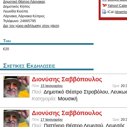
Δημοτικό Θέατρο Λάρνακας
Yahoo! Cale
Δημοτικός Κήπος
Λεωνίδα Κιούπη
iCal (
downl
Λάρνακα
,
Λάρνακα
Κύπρος
Τηλέφωνο: 24665795
Δες τον χώρο εκδήλωσης στον χάρτη
Τιμη
€20
Σχετικες Εκδηλωσεις
Διονύσης Σαββόπουλος
Πότε:
15 Ιανουαρίου
Ώρα:
20:
Πού:
Δημοτικό Θέατρο Στροβόλου, Λευκω
Κατηγορία:
Μουσική
Διονύσης Σαββόπουλος
Πότε:
17 Ιανουαρίου
Ώρα:
20:
Πού:
Παττίχειο Θέατρο Λεμεσού, Λεμεσός