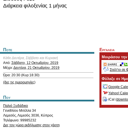
Διάρκεια φιλοξενίας 1 μήνας
Ποτε
Εργαλεια
Μοιράσου την
Κάθε Δευτέρα, Σάββατο και Κυριακή
Από:
Σάββατο, 12 Οκτωβρίου, 2019
Μέχρι:
Δευτέρα, 21 Οκτωβρίου, 2019
Στείλ'το σε 
Ώρα: 20:30 (Κυρ:18:30)
Φύλαξε σε Ημ
(δες τις ημερομηνίες)
Google Cale
Yahoo! Cale
Που
iCal (
downl
Παλιό Ξυδάδικο
Γενεθλίου Μιτέλλα 34
Λεμεσός
,
Λεμεσός
3036
,
Κύπρος
Τηλέφωνο: 99985232
Δες τον χώρο εκδήλωσης στον χάρτη