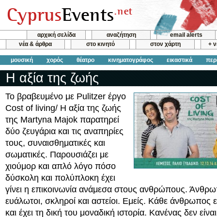
αρχική σελίδα
αναζήτηση
email alerts
νέα & άρθρα
στο κινητό
στον χάρτη
+ 
μουσική
χορός
θέατρο
κινηματογράφος
εικαστικά
περ
Η αξία της ζωής
Το βραβευμένο με Pulitzer έργο
Cost of living/ Η αξία της ζωής
της Martyna Majok παρατηρεί
δύο ζευγάρια και τις αναπηρίες
τους, συναισθηματικές και
σωματικές. Παρουσιάζει με
χιούμορ και απλό λόγο πόσο
δύσκολη και πολύπλοκη έχει
γίνει η επικοινωνία ανάμεσα στους ανθρώπους. Άνθρωπ
ευάλωτοι, σκληροί και αστείοι. Εμείς. Κάθε άνθρωπος ε
και έχει τη δική του μοναδική ιστορία. Κανένας δεν είνα