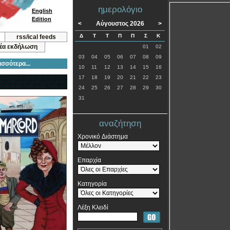
ημερολόγιο
English
Edition
<
Αύγουστος 2026
>
Δ
Τ
Τ
Π
Π
Σ
Κ
rss/ical feeds
νέα εκδήλωση
01
02
03
04
05
06
07
08
09
ισσότερα...
10
11
12
13
14
15
16
17
18
19
20
21
22
23
24
25
26
27
28
29
30
31
αναζήτηση
Χρονικό Διάστημα
Επαρχία
Κατηγορία
Λέξη Κλειδί