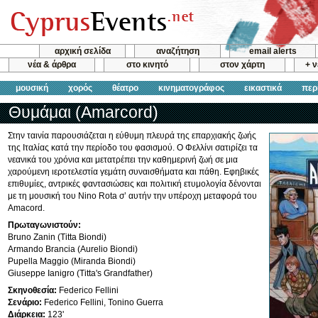
αρχική σελίδα
αναζήτηση
email alerts
νέα & άρθρα
στο κινητό
στον χάρτη
+ 
μουσική
χορός
θέατρο
κινηματογράφος
εικαστικά
περ
Θυμάμαι (Amarcord)
Στην ταινία παρουσιάζεται η εύθυμη πλευρά της επαρχιακής ζωής
της Ιταλίας κατά την περίοδο του φασισμού. Ο Φελλίνι σατιρίζει τα
νεανικά του χρόνια και μετατρέπει την καθημερινή ζωή σε μια
χαρούμενη ιεροτελεστία γεμάτη συναισθήματα και πάθη. Εφηβικές
επιθυμίες, αντρικές φαντασιώσεις και πολιτική ετυμολογία δένονται
με τη μουσική του Nino Rota σ’ αυτήν την υπέροχη μεταφορά του
Amacord.
Πρωταγωνιστούν:
Bruno Zanin (Titta Biondi)
Armando Brancia (Aurelio Biondi)
Pupella Maggio (Miranda Biondi)
Giuseppe Ianigro (Titta's Grandfather)
Σκηνοθεσία:
Federico Fellini
Σενάριο:
Federico Fellini, Tonino Guerra
Διάρκεια:
123'