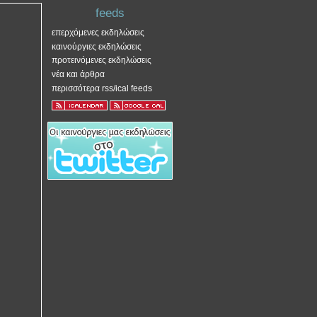
feeds
επερχόμενες εκδηλώσεις
καινούργιες εκδηλώσεις
προτεινόμενες εκδηλώσεις
νέα και άρθρα
περισσότερα rss/ical feeds