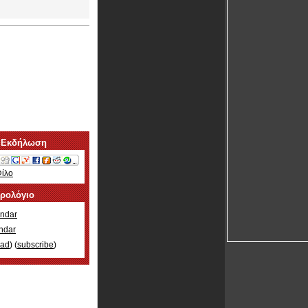
 Εκδήλωση
Φίλο
ερολόγιο
ndar
ndar
oad
) (
subscribe
)