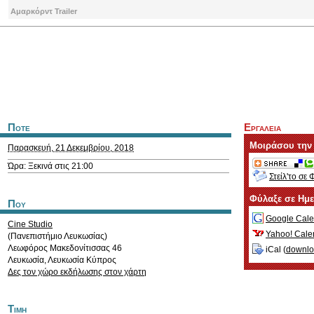
Αμαρκόρντ Trailer
Ποτε
Εργαλεια
Μοιράσου την
Παρασκευή, 21 Δεκεμβρίου, 2018
Ώρα: Ξεκινά στις 21:00
Στείλ'το σε 
Φύλαξε σε Ημ
Που
Google Cale
Cine Studio
Yahoo! Cale
(Πανεπιστήμιο Λευκωσίας)
Λεωφόρος Μακεδονίτισσας 46
iCal (
downl
Λευκωσία
,
Λευκωσία
Κύπρος
Δες τον χώρο εκδήλωσης στον χάρτη
Τιμη