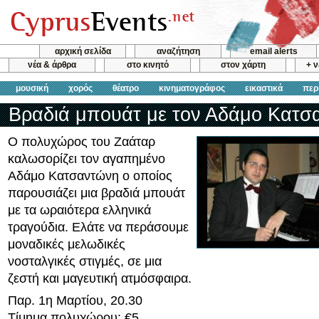
αρχική σελίδα
αναζήτηση
email alerts
νέα & άρθρα
στο κινητό
στον χάρτη
+ 
μουσική
χορός
θέατρο
κινηματογράφος
εικαστικά
περ
Βραδιά μπουάτ με τον Αδάμο Κατσ
Ο πολυχώρος του Ζαάταρ
καλωσορίζει τον αγαπημένο
Αδάμο Κατσαντώνη ο οποίος
παρουσιάζει μια βραδιά μπουάτ
με τα ωραιότερα ελληνικά
τραγούδια. Ελάτε να περάσουμε
μοναδικές μελωδικές
νοσταλγικές στιγμές, σε μια
ζεστή και μαγευτική ατμόσφαιρα.
Παρ. 1η Μαρτίου, 20.30
Τίμημα πολυχώρου: €5