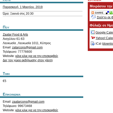
Μοιράσου την
Παρασκευή, 1 Μαρτίου, 2019
Ώρα: Ξεκινά στις 20:30
Στείλ'το σε 
Φύλαξε σε Ημ
Που
Google Cale
Zaatar Food & Arts
Yahoo! Cale
Αισχύλου 61-63
Λευκωσία
,
Λευκωσία
1011
,
Κύπρος
iCal (
downl
Email:
zatarcons@gmail.com
Τηλέφωνο: 77776600
Website:
κάνε κλικ για να την επισκεφθείς
Δες τον χώρο εκδήλωσης στον χάρτη
Τιμη
€5
Επικοινωνια
Email:
zaatarcons@gmail.com
Τηλέφωνο: 99673468
Website:
κάνε κλικ για να την επισκεφθείς