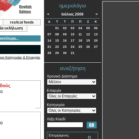
ημερολόγιο
English
Edition
<
Ιούλιος 2008
>
Δ
Τ
Τ
Π
Π
Σ
Κ
rss/ical feeds
νέα εκδήλωση
01
02
03
04
05
06
07
08
09
10
11
12
13
ισσότερα...
14
15
16
17
18
19
20
21
22
23
24
25
26
27
28
29
30
31
τρο Κατηγορίας & Επαρχίας
αναζήτηση
Χρονικό Διάστημα
υδούς
Επαρχία
30
Κατηγορία
Λέξη Κλειδί
00
Επερχόμενες
0