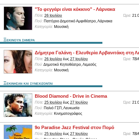
"Το φεγγάρι είναι κόκκινο" - Λάρνακα
Πότε:
26 Ιουλίου
Ώρα:
21:
Πού:
Παττίχειο Δημοτικό Αμφιθέατρο, Λάρνακα
Κατηγορία:
Μουσική
Ξεκινουν σημερα
Δήμητρα Γαλάνη - Ελευθερία Αρβανιτάκη στη Λ
Πότε:
26 Ιουλίου
έως
27 Ιουλίου
Ώρα:
TB
Πού:
Δημοτικό Κηποθέατρο, Λεμεσός
Κατηγορία:
Μουσική
Ξεκινησαν και συνεχιζονται
Blood Diamond - Drive in Cinema
Πότε:
25 Ιουλίου
έως
27 Ιουλίου
Ώρα:
21:
Πού:
Παλιό ΓΣΠ, Λευκωσία
Κατηγορία:
Κινηματογράφος
9ο Paradise Jazz Festival στον Πομό
Πότε:
25 Ιουλίου
έως
27 Ιουλίου
Ώρα:
TB