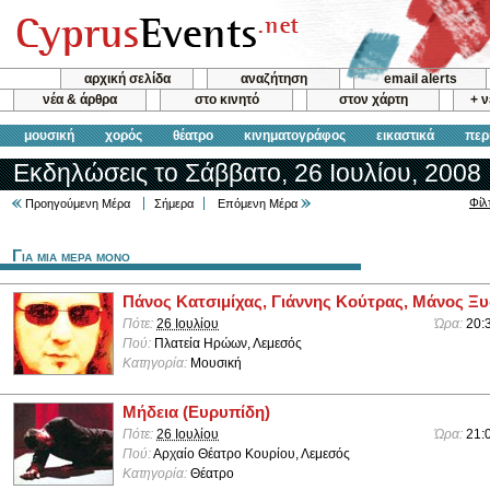
αρχική σελίδα
αναζήτηση
email alerts
νέα & άρθρα
στο κινητό
στον χάρτη
+ 
μουσική
χορός
θέατρο
κινηματογράφος
εικαστικά
περ
Εκδηλώσεις το Σάββατο, 26 Ιουλίου, 2008
Φίλ
Προηγούμενη Μέρα
Σήμερα
Επόμενη Μέρα
Για μια μερα μονο
Πάνος Κατσιμίχας, Γιάννης Κούτρας, Μάνος Ξ
Πότε:
26 Ιουλίου
Ώρα:
20:
Πού:
Πλατεία Ηρώων, Λεμεσός
Κατηγορία:
Μουσική
Μήδεια (Ευρυπίδη)
Πότε:
26 Ιουλίου
Ώρα:
21:
Πού:
Αρχαίο Θέατρο Κουρίου, Λεμεσός
Κατηγορία:
Θέατρο