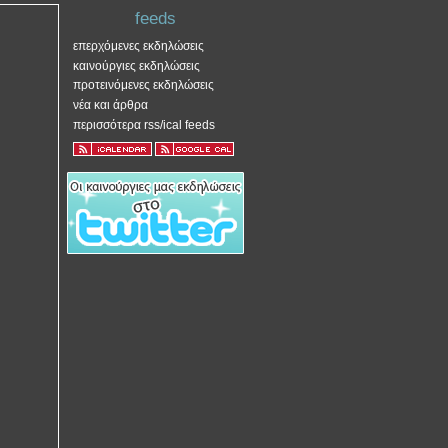
feeds
επερχόμενες εκδηλώσεις
καινούργιες εκδηλώσεις
προτεινόμενες εκδηλώσεις
νέα και άρθρα
περισσότερα rss/ical feeds