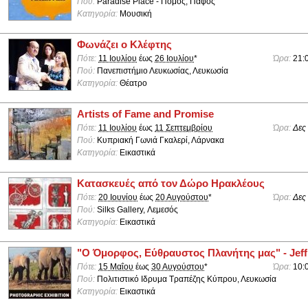
Πού:
Paradise Place - Πομός, Πάφος
Κατηγορία:
Μουσική
Φωνάζει ο Κλέφτης
Πότε:
11 Ιουλίου
έως
26 Ιουλίου
*
Ώρα:
21:
Πού:
Πανεπιστήμιο Λευκωσίας, Λευκωσία
Κατηγορία:
Θέατρο
Artists of Fame and Promise
Πότε:
11 Ιουλίου
έως
11 Σεπτεμβρίου
Ώρα:
Δες
Πού:
Κυπριακή Γωνιά Γκαλερί, Λάρνακα
Κατηγορία:
Εικαστικά
Κατασκευές από τον Δώρο Ηρακλέους
Πότε:
20 Ιουνίου
έως
20 Αυγούστου
*
Ώρα:
Δες
Πού:
Silks Gallery, Λεμεσός
Κατηγορία:
Εικαστικά
"Ο Όμορφος, Εύθραυστος Πλανήτης μας" - Jeff
Πότε:
15 Μαΐου
έως
30 Αυγούστου
*
Ώρα:
10:
Πού:
Πολιτιστικό Ιδρυμα Τραπέζης Κύπρου, Λευκωσία
Κατηγορία:
Εικαστικά