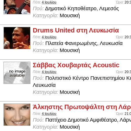
Πότε:
4 Ιουλίου
Ώρα:
20:
Πού:
Δημοτικό Κηποθέατρο, Λεμεσός
Κατηγορία:
Μουσική
Drums United στη Λευκωσία
Πότε:
4 Ιουλίου
Ώρα:
20:
Πού:
Πλατεία Φανερωμένης, Λευκωσία
Κατηγορία:
Μουσική
Σάββας Χουβαρτάς Acoustic
Πότε:
4 Ιουλίου
Ώρα:
20:
Πού:
Πολιτιστικό Κέντρο Πανεπιστημίου 
Λευκωσία
Κατηγορία:
Μουσική
Άλκηστης Πρωτοψάλτη στη Λά
Πότε:
4 Ιουλίου
Ώρα:
21:
Πού:
Παττίχειο Δημοτικό Αμφιθέατρο, Λάρ
Κατηγορία:
Μουσική