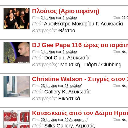
Πλούτος (Αριστοφάνη)
Πότε:
2 Ιουλίου
έως
5 Ιουλίου
Ώρα:
21:
Πού:
Αμφιθέατρο Μακαρίου Γ, Λευκωσία
Κατηγορία:
Θέατρο
DJ Gee Papa 116 ώρες ασταμάτ
Πότε:
1 Ιουλίου
έως
6 Ιουλίου
Ώρα:
Δες
Πού:
Dot Club, Λευκωσία
Κατηγορίες:
Μουσική | Πάρτι / Clubbing
Christine Watson - Στιγμές στον
Πότε:
23 Ιουνίου
έως
23 Ιουλίου
*
Ώρα:
Δές
Πού:
Gallery K, Λευκωσία
Κατηγορία:
Εικαστικά
Κατασκευές από τον Δώρο Ηρα
Πότε:
20 Ιουνίου
έως
20 Αυγούστου
*
Ώρα:
Δες
Πού:
Silks Gallery, Λεμεσός