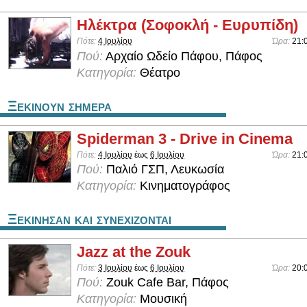
Ηλέκτρα (Σοφοκλή - Ευρυπίδη)
Πότε:
4 Ιουλίου
Ώρα:
21:
Πού:
Αρχαίο Ωδείο Πάφου, Πάφος
Κατηγορία:
Θέατρο
Ξεκινουν σημερα
Spiderman 3 - Drive in Cinema
Πότε:
4 Ιουλίου
έως
6 Ιουλίου
Ώρα:
21:
Πού:
Παλιό ΓΣΠ, Λευκωσία
Κατηγορία:
Κινηματογράφος
Ξεκινησαν και συνεχιζονται
Jazz at the Zouk
Πότε:
3 Ιουλίου
έως
6 Ιουλίου
Ώρα:
20:
Πού:
Zouk Cafe Bar, Πάφος
Κατηγορία:
Μουσική