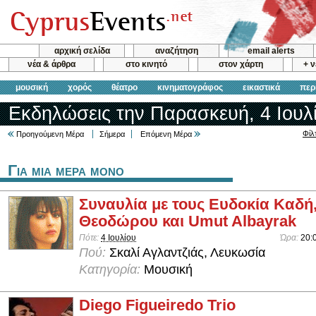
αρχική σελίδα
αναζήτηση
email alerts
νέα & άρθρα
στο κινητό
στον χάρτη
+ 
μουσική
χορός
θέατρο
κινηματογράφος
εικαστικά
περ
Εκδηλώσεις την Παρασκευή, 4 Ιουλ
Φίλ
Προηγούμενη Μέρα
Σήμερα
Επόμενη Μέρα
Για μια μερα μονο
Συναυλία με τους Ευδοκία Καδή
Θεοδώρου και Umut Albayrak
Πότε:
4 Ιουλίου
Ώρα:
20:
Πού:
Σκαλί Αγλαντζιάς, Λευκωσία
Κατηγορία:
Μουσική
Diego Figueiredo Trio