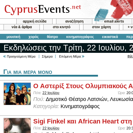
αρχική σελίδα
αναζήτηση
email alerts
νέα & άρθρα
στο κινητό
στον χάρτη
+ 
μουσική
χορός
θέατρο
κινηματογράφος
εικαστικά
περ
Εκδηλώσεις την Τρίτη, 22 Ιουλίου, 
Φίλ
Προηγούμενη Μέρα
Σήμερα
Επόμενη Μέρα
Για μια μερα μονο
O Αστερίξ Στους Ολυμπιακούς 
Πότε:
22 Ιουλίου
Ώρα:
20:
Πού:
Δημοτικό Θέατρο Λατσιών, Λευκωσία
Κατηγορία:
Κινηματογράφος
Sigi Finkel και African Heart στ
Πότε:
22 Ιουλίου
Ώρα:
20: