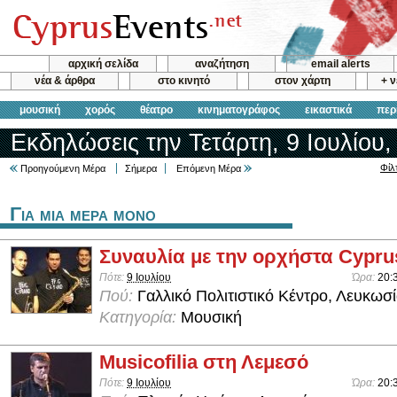
αρχική σελίδα
αναζήτηση
email alerts
νέα & άρθρα
στο κινητό
στον χάρτη
+ 
μουσική
χορός
θέατρο
κινηματογράφος
εικαστικά
περ
Εκδηλώσεις την Τετάρτη, 9 Ιουλίου,
Φίλ
Προηγούμενη Μέρα
Σήμερα
Επόμενη Μέρα
Για μια μερα μονο
Συναυλία με την ορχήστα Cypru
Πότε:
9 Ιουλίου
Ώρα:
20:
Πού:
Γαλλικό Πολιτιστικό Κέντρο, Λευκωσ
Κατηγορία:
Μουσική
Musicofilia στη Λεμεσό
Πότε:
9 Ιουλίου
Ώρα:
20: