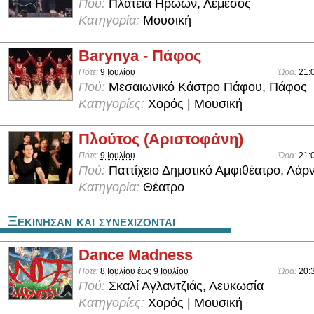
Πού:
Πλατεία Ηρώων, Λεμεσός
Κατηγορία:
Μουσική
Barynya - Πάφος
Πότε:
9 Ιουλίου
Ώρα:
21:
Πού:
Μεσαιωνικό Κάστρο Πάφου, Πάφος
Κατηγορίες:
Χορός | Μουσική
Πλούτος (Αριστοφάνη)
Πότε:
9 Ιουλίου
Ώρα:
21:
Πού:
Παττίχειο Δημοτικό Αμφιθέατρο, Λάρ
Κατηγορία:
Θέατρο
Ξεκινησαν και συνεχιζονται
Dance Madness
Πότε:
8 Ιουλίου
έως
9 Ιουλίου
Ώρα:
20:
Πού:
Σκαλί Αγλαντζιάς, Λευκωσία
Κατηγορίες:
Χορός | Μουσική