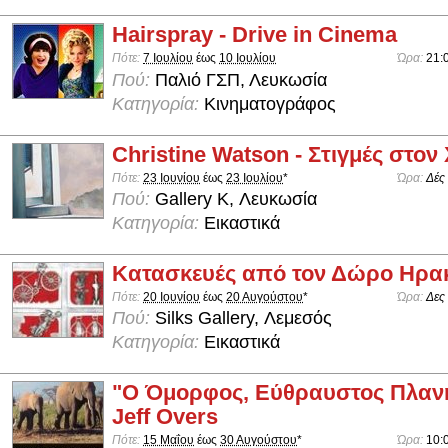
Hairspray - Drive in Cinema
Πότε:
7 Ιουλίου
έως
10 Ιουλίου
Ώρα:
21:
Πού:
Παλιό ΓΣΠ, Λευκωσία
Κατηγορία:
Κινηματογράφος
Christine Watson - Στιγμές στον
Πότε:
23 Ιουνίου
έως
23 Ιουλίου
*
Ώρα:
Δές
Πού:
Gallery K, Λευκωσία
Κατηγορία:
Εικαστικά
Κατασκευές από τον Δώρο Ηρα
Πότε:
20 Ιουνίου
έως
20 Αυγούστου
*
Ώρα:
Δες
Πού:
Silks Gallery, Λεμεσός
Κατηγορία:
Εικαστικά
"Ο Όμορφος, Εύθραυστος Πλανή
Jeff Overs
Πότε:
15 Μαΐου
έως
30 Αυγούστου
*
Ώρα:
10: